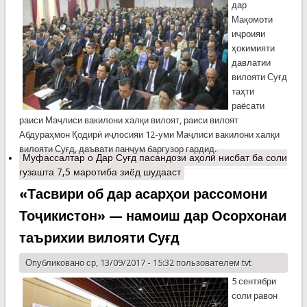
дар
Мақомоти
иҷроияи
ҳокимияти
давлатии
вилояти Суғд
таҳти
раёсати
раиси Маҷлиси вакилони халқи вилоят, раиси вилоят
Абдураҳмон Қодирӣ иҷлосияи 12-уми Маҷлиси вакилони халқи
вилояти Суғд, даъвати панҷум баргузор гардид.
Муфассалтар
о Дар Суғд пасандози аҳолӣ нисбат ба соли
гузашта 7,5 маротиба зиёд шудааст
«Тасвири об дар асарҳои рассомони
Тоҷикистон» — намоиш дар Осорхонаи
таърихии вилояти Суғд
Опубликовано ср, 13/09/2017 - 15:32 пользователем
tvt
5 сентябри
соли равон