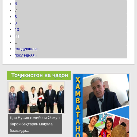
6
7
8
9
10
11
…
следующая ›
последняя »
Тоҷикистон ва ҷаҳон
Дар Русия ғолибони Озмун
барои беҳтарин мақола
бахшида...