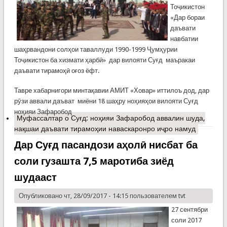
Тоҷикистон
«Дар бораи
даъвати
навбатии
шаҳрвандони солҳои таваллуди 1990-1999 Ҷумҳурии
Тоҷикистон ба хизмати ҳарбӣ» дар вилояти Суғд маъракаи
даъвати тирамоҳӣ оғоз ёфт.
Тавре хабарнигори минтақавии АМИТ «Ховар» иттилоъ дод, дар
рӯзи аввали даъват миёни 18 шаҳру ноҳияҳои вилояти Суғд
ноҳияи Зафаробод
Муфассалтар
о Суғд: ноҳияи Зафаробод аввалин шуда,
нақшаи даъвати тирамоҳии наваскаронро иҷро намуд
Дар Суғд пасандози аҳолӣ нисбат ба
соли гузашта 7,5 маротиба зиёд
шудааст
Опубликовано чт, 28/09/2017 - 14:15 пользователем
tvt
27 сентябри
соли 2017