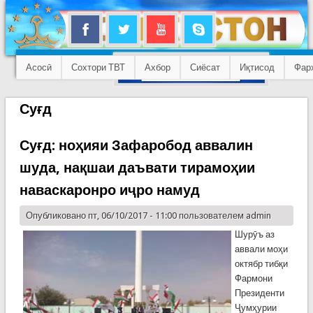
Асосӣ
Сохтори ТВТ
Ахбор
Сиёсат
Иқтисод
Фар
Суғд
Суғд: ноҳияи Зафаробод аввалин
шуда, нақшаи даъвати тирамоҳии
наваскаронро иҷро намуд
Опубликовано пт, 06/10/2017 - 11:00 пользователем
admin
Шурӯъ аз
аввали моҳи
октябр тибқи
Фармони
Президенти
Ҷумҳурии