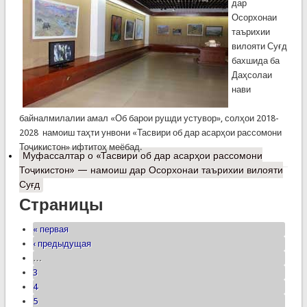
дар
Осорхонаи
таърихии
вилояти Суғд
бахшида ба
Даҳсолаи
нави
байналмилалии амал «Об барои рушди устувор», солҳои 2018-
2028 намоиш таҳти унвони «Тасвири об дар асарҳои рассомони
Тоҷикистон» ифтитоҳ меёбад.
Муфассалтар
о «Тасвири об дар асарҳои рассомони
Тоҷикистон» — намоиш дар Осорхонаи таърихии вилояти
Суғд
Страницы
« первая
‹ предыдущая
…
3
4
5