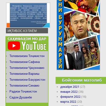
ИҚТИБОС АЗ ПАЁМ
Телевизиоин Тоҷикистон
Телевизиони Сафина
Телевизиони Ҷаҳоннамо
Телевизиони Варзиш
Бойгонии матолиб
Телевизиони Баҳористон
Телевизиони Синамо
декабря 2021
(27)
Радиои Тоҷикистон
января 2022
(38)
февраля 2022
(16)
Садои Душанбе
марта 2022
(20)