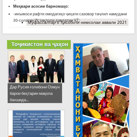
Меҳвари асосии барномаҳо:
-инъикоси рафти омодагиҳо ҷиҳати сазовор таҷлил намудани
30-солагии Истиқлоли давлатии ҶТ;
Муфассалтар
о Ҳисоботи нимсолаи аввали 2021
Тоҷикистон ва ҷаҳон
Дар Русия ғолибони Озмун
барои беҳтарин мақола
бахшида...