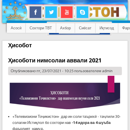
Асосӣ
Сохтори ТВТ
Ахбор
Сиёсат
Иқтисод
Фар
Ҳисобот
Ҳисоботи нимсолаи аввали 2021
Опубликовано пт, 23/07/2021 - 10:25 пользователем
admin
«Телевизиони Тоҷикистон» дар ин соли таърихӣ - таҷлили 30-
солагии Истиқлол бо сохтори нав
-14 идора ва 4 шуъба
фаъолият намуд.