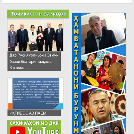
Тоҷикистон ва ҷаҳон
Дар Русия ғолибони Озмун
барои беҳтарин мақола
бахшида...
ИҚТИБОС АЗ ПАЁМ