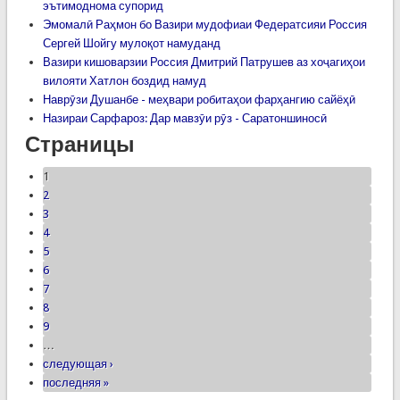
эътимоднома супорид
Эмомалӣ Раҳмон бо Вазири мудофиаи Федератсияи Россия
Сергей Шойгу мулоқот намуданд
Вазири кишоварзии Россия Дмитрий Патрушев аз хоҷагиҳои
вилояти Хатлон боздид намуд
Наврӯзи Душанбе - меҳвари робитаҳои фарҳангию сайёҳӣ
Назираи Сарфароз: Дар мавзӯи рӯз - Саратоншиносӣ
Страницы
1
2
3
4
5
6
7
8
9
…
следующая ›
последняя »