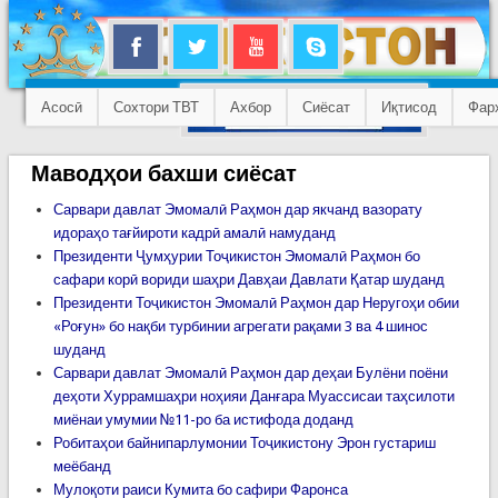
Асосӣ
Сохтори ТВТ
Ахбор
Сиёсат
Иқтисод
Фар
Маводҳои бахши сиёсат
Сарвари давлат Эмомалӣ Раҳмон дар якчанд вазорату
идораҳо тағйироти кадрӣ амалӣ намуданд
Президенти Ҷумҳурии Тоҷикистон Эмомалӣ Раҳмон бо
сафари корӣ вориди шаҳри Давҳаи Давлати Қатар шуданд
Президенти Тоҷикистон Эмомалӣ Раҳмон дар Неругоҳи обии
«Роғун» бо нақби турбинии агрегати рақами 3 ва 4 шинос
шуданд
Сарвари давлат Эмомалӣ Раҳмон дар деҳаи Булёни поёни
деҳоти Хуррамшаҳри ноҳияи Данғара Муассисаи таҳсилоти
миёнаи умумии №11-ро ба истифода доданд
Робитаҳои байнипарлумонии Тоҷикистону Эрон густариш
меёбанд
Мулоқоти раиси Кумита бо сафири Фаронса