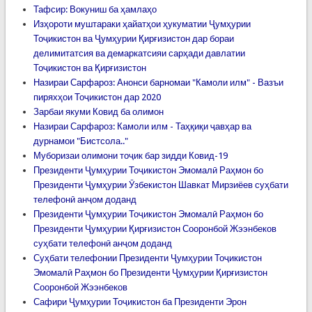
Тафсир: Вокуниш ба ҳамлаҳо
Изҳороти муштараки ҳайатҳои ҳукуматии Ҷумҳурии
Тоҷикистон ва Ҷумҳурии Қирғизистон дар бораи
делимитатсия ва демаркатсияи сарҳади давлатии
Тоҷикистон ва Қирғизистон
Назираи Сарфароз: Анонси барномаи "Камоли илм" - Вазъи
пиряхҳои Тоҷикистон дар 2020
Зарбаи якуми Ковид ба олимон
Назираи Сарфароз: Камоли илм - Таҳқиқи ҷавҳар ва
дурнамои "Бистсола.."
Муборизаи олимони тоҷик бар зидди Ковид-19
Президенти Ҷумҳурии Тоҷикистон Эмомалӣ Раҳмон бо
Президенти Ҷумҳурии Ӯзбекистон Шавкат Мирзиёев суҳбати
телефонӣ анҷом доданд
Президенти Ҷумҳурии Тоҷикистон Эмомалӣ Раҳмон бо
Президенти Ҷумҳурии Қирғизистон Сооронбой Жээнбеков
суҳбати телефонӣ анҷом доданд
Суҳбати телефонии Президенти Ҷумҳурии Тоҷикистон
Эмомалӣ Раҳмон бо Президенти Ҷумҳурии Қирғизистон
Сооронбой Жээнбеков
Сафири Ҷумҳурии Тоҷикистон ба Президенти Эрон