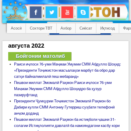
Асосӣ
Сохтори ТВТ
Ахбор
Сиёсат
Иқтисод
Фар
августа 2022
Бойгонии матолиб
Раиси иҷлоси 76-уми Маҷмаи Умумии СММ Абдулло Шоҳид:
«Президенти Тоҷикистон масъалаҳои марбут ба обро дар
сатҳи байналмилалӣ пеш мебаранд»
Пешвои миллат Эмомалӣ Раҳмон Раиси иҷлоси 76-уми
Маҷмаи Умумии СММ Абдулло Шоҳидро ба ҳузур
пазируфтанд
Президенти Ҷумҳурии Тоҷикистон Эмомалӣ Раҳмон бо
Дабири кулли СММ Антониу Гутерриш суҳбати телефонӣ
анҷом доданд
Пешвои миллат Эмомалӣ Раҳмон ба истиқболи ҷашни 31-
солагии Истиқлолияти давлатӣ ба намояндагони касбу кори