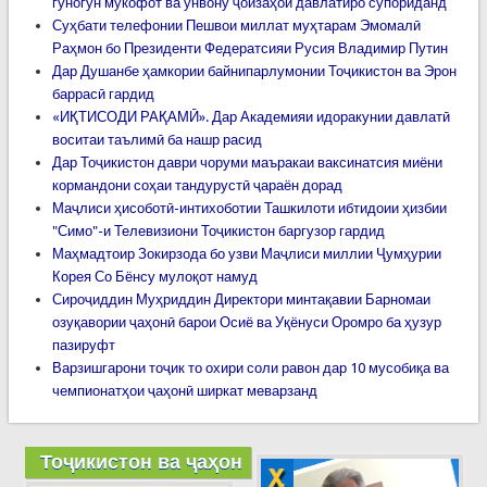
гуногун мукофот ва унвону ҷоизаҳои давлатиро супориданд
Суҳбати телефонии Пешвои миллат муҳтарам Эмомалӣ
Раҳмон бо Президенти Федератсияи Русия Владимир Путин
Дар Душанбе ҳамкории байнипарлумонии Тоҷикистон ва Эрон
баррасӣ гардид
«ИҚТИСОДИ РАҚАМӢ». Дар Академияи идоракунии давлатӣ
воситаи таълимӣ ба нашр расид
Дар Тоҷикистон даври чоруми маъракаи ваксинатсия миёни
кормандони соҳаи тандурустӣ ҷараён дорад
Маҷлиси ҳисоботӣ-интихоботии Ташкилоти ибтидоии ҳизбии
"Симо"-и Телевизиони Тоҷикистон баргузор гардид
Маҳмадтоир Зокирзода бо узви Маҷлиси миллии Ҷумҳурии
Корея Со Бёнсу мулоқот намуд
Сироҷиддин Муҳриддин Директори минтақавии Барномаи
озуқавории ҷаҳонӣ барои Осиё ва Уқёнуси Оромро ба ҳузур
пазируфт
Варзишгарони тоҷик то охири соли равон дар 10 мусобиқа ва
чемпионатҳои ҷаҳонӣ ширкат меварзанд
Тоҷикистон ва ҷаҳон