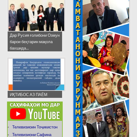
Дар Русия ғолибони Озмун
барои беҳтарин мақола
бахшида...
ИҚТИБОС АЗ ПАЁМ
Телевизиоин Тоҷикистон
Телевизиони Сафина