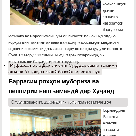
комиссияҳои
доимӣ,
санҷишу
назоратҳои
баргузории
маърака ва маросимҳои шуъбаи вилоятӣ ва бахшҳо оид ба
корҳои дин, танзими анъана ва ҷашну маросимҳои мақомоти
иҷроияи ҳокимияти давлатии шаҳру ноҳияҳои ҳудуди вилояти
Суғд 1 ҳазору 190 санҷиши муштарак гузаронида, 57
қонуншиканӣ ба қайд гирифта шуданд.
Муфассалтар
о Дар вилояти Суғд дар самти танзими
анъана 57 қонуншиканӣ ба қайд гирифта шуд
Баррасии роҳҳои мубориза ва
пешгирии нашъамандӣ дар Хуҷанд
Опубликовано вт, 25/04/2017 - 18:43 пользователем
tvt
Кормандони
Раёсати
Агентии
назорати
маводи