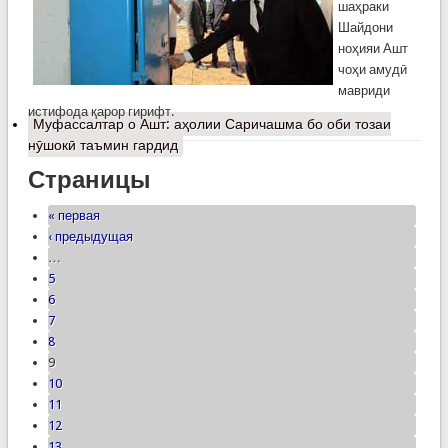
шаҳраки
Шайдони
ноҳияи Ашт
чоҳи амудӣ
мавриди
истифода қарор гирифт.
Муфассалтар
о Ашт: аҳолии Саричашма бо оби тозаи
нӯшокӣ таъмин гардид
Страницы
« первая
‹ предыдущая
…
5
6
7
8
9
10
11
12
13