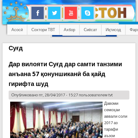
Асосӣ
Сохтори ТВТ
Ахбор
Сиёсат
Иқтисод
Фар
Суғд
Дар вилояти Суғд дар самти танзими
анъана 57 қонуншиканӣ ба қайд
гирифта шуд
Опубликовано пт, 28/04/2017 - 15:27 пользователем
tvt
Давоми
семоҳаи
аввали соли
2017 аз
тарафи
аъзои