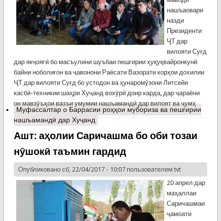
нашъаовари
назди
Президенти
ҶТ дар
вилояти Суғд
дар якҷоягӣ бо масъулини шуъбаи пешгирии ҳуқуқвайронкунӣ
байни ноболиғон ва ҷавонони Раёсати Вазорати корҳои дохилии
ҶТ дар вилояти Суғд бо устодон ва ҳунаромӯзони Литсейи
касбӣ-техникии шаҳри Хуҷанд вохӯрӣ доир карда, дар ҷараёни
он мавзӯъҳои вазъи умумии нашъамандӣ дар вилоят ва ҷумҳ
Муфассалтар
о Баррасии роҳҳои мубориза ва пешгирии
нашъамандӣ дар Хуҷанд
Ашт: аҳолии Саричашма бо оби тозаи
нӯшокӣ таъмин гардид
Опубликовано сб, 22/04/2017 - 10:07 пользователем
tvt
20 апрел дар
маҳаллаи
Саричашмаи
ҷамоати