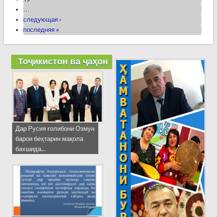
…
следующая ›
последняя »
Тоҷикистон ва ҷаҳон
Дар Русия ғолибони Озмун
барои беҳтарин мақола
бахшида...