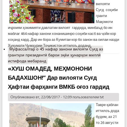
вилояти
Суғд соҳиби
гранти
Мақомоти
иҷроияи ҳокимияти давлатии вилоят гардида, минбаъд бо ин
маблағ 464 нафар занони хонанишинро соҳиби касб ва ҷойи кор
хоҳанд кард. Дар ин бора аз Кумитаи кор бо занон ва оилаи назди
Ҳукумати Ҷумҳурии Тоҷикистон иттилоъ доданд.
Муфассалтар
о 45 нафар занони вилояти Суғд аз
грантҳои президентӣ барои эҳёи ҳунарҳои миллӣ
истифода мебаранд
«ХУШ ОМАДЕД, МЕҲМОНОНИ
БАДАХШОН!” Дар вилояти Суғд
Ҳафтаи фарҳанги ВМКБ оғоз гардид
Опубликовано вт, 22/08/2017 - 12:09 пользователем
tvt
Тавре қаблан
иттилоъ дода
будем, аз 21
то 26 августи