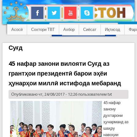
Асосӣ
Сохтори ТВТ
Ахбор
Сиёсат
Иқтисод
Фар
Суғд
45 нафар занони вилояти Суғд аз
грантҳои президентӣ барои эҳёи
ҳунарҳои миллӣ истифода мебаранд
Опубликовано чт, 24/08/2017 - 12:26 пользователем
tvt
45 нафар
занону
духтарони
ҳунарманд аз
шаҳру
навоҳии