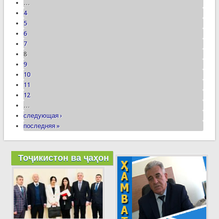
…
4
5
6
7
8
9
10
11
12
…
следующая ›
последняя »
Тоҷикистон ва ҷаҳон