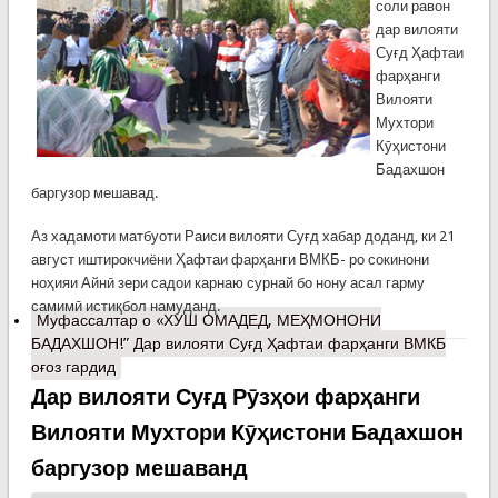
соли равон
дар вилояти
Суғд Ҳафтаи
фарҳанги
Вилояти
Мухтори
Кӯҳистони
Бадахшон
баргузор мешавад.
Аз хадамоти матбуоти Раиси вилояти Суғд хабар доданд, ки 21
август иштирокчиёни Ҳафтаи фарҳанги ВМКБ- ро сокинони
ноҳияи Айнӣ зери садои карнаю сурнай бо нону асал гарму
самимӣ истиқбол намуданд.
Муфассалтар
о «ХУШ ОМАДЕД, МЕҲМОНОНИ
БАДАХШОН!” Дар вилояти Суғд Ҳафтаи фарҳанги ВМКБ
оғоз гардид
Дар вилояти Суғд Рӯзҳои фарҳанги
Вилояти Мухтори Кӯҳистони Бадахшон
баргузор мешаванд