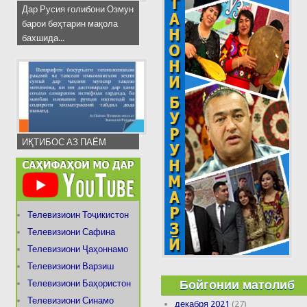
Дар Русия ғолибони Озмун
барои беҳтарин мақола
бахшида...
ИҚТИБОС АЗ ПАЁМ
Телевизиоин Тоҷикистон
Телевизиони Сафина
Телевизиони Ҷаҳоннамо
Телевизиони Варзиш
Бойгонии матолиб
Телевизиони Баҳористон
Телевизиони Синамо
декабря 2021
(27)