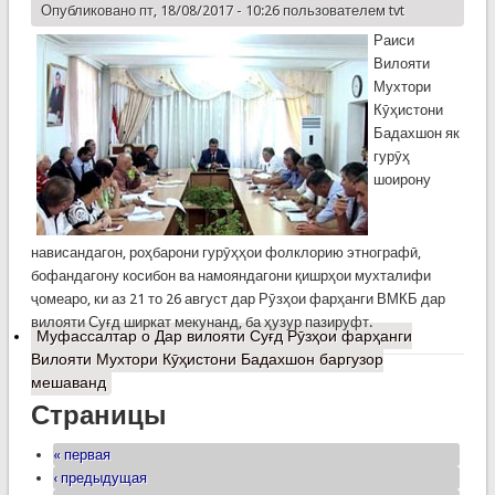
Опубликовано пт, 18/08/2017 - 10:26 пользователем
tvt
Раиси
Вилояти
Мухтори
Кӯҳистони
Бадахшон як
гурӯҳ
шоирону
нависандагон, роҳбарони гурӯҳҳои фолклорию этнографӣ,
бофандагону косибон ва намояндагони қишрҳои мухталифи
ҷомеаро, ки аз 21 то 26 август дар Рӯзҳои фарҳанги ВМКБ дар
вилояти Суғд ширкат мекунанд, ба ҳузур пазируфт.
Муфассалтар
о Дар вилояти Суғд Рӯзҳои фарҳанги
Вилояти Мухтори Кӯҳистони Бадахшон баргузор
мешаванд
Страницы
« первая
‹ предыдущая