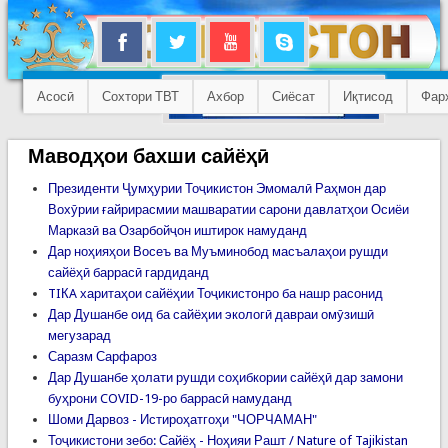
Асосӣ
Сохтори ТВТ
Ахбор
Сиёсат
Иқтисод
Фар
Маводҳои бахши сайёҳӣ
Президенти Ҷумҳурии Тоҷикистон Эмомалӣ Раҳмон дар
Вохӯрии ғайрирасмии машваратии сарони давлатҳои Осиёи
Марказӣ ва Озарбойҷон иштирок намуданд
Дар ноҳияҳои Восеъ ва Муъминобод масъалаҳои рушди
сайёҳӣ баррасӣ гардиданд
TIКA харитаҳои сайёҳии Тоҷикистонро ба нашр расонид
Дар Душанбе оид ба сайёҳии экологӣ давраи омӯзишӣ
мегузарад
Саразм Сарфароз
Дар Душанбе ҳолати рушди соҳибкории сайёҳӣ дар замони
буҳрони COVID-19-ро баррасӣ намуданд
Шоми Дарвоз - Истироҳатгоҳи "ЧОРЧАМАН"
Тоҷикистони зебо: Сайёҳ - Ноҳияи Рашт / Nature of Tajikistan