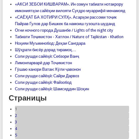
«АКСИ ЗЕБОИ КИШВАРАМ». Ин озмун табиати нотакрору
имкониятҳои сайёҳии вилояти Суғдро муаррифӣ менамояд
«САЁҲАТ БА ХОТИРИ СУЛҲ». Асарҳои рассоми тоҷик
Пайрав Гулов дар Бишкек ба намоиш гузошта шуданд
Огни ночного города Душанбе / Lights of the night city
Табиати Тоҷикистон - Хатлон / Nature of Tajikistan - Khatlon
Ноҳияи Муъминобод: Деҳаи Сангдара
Шӯҳрати бисёр дорад тирамоҳ…
Соли рушди сайёҳӣ: Себзори Ванҷ
Лимонпарварӣ дар Тоҷикистон
Гӯшаю канори Ватан: Кӯли ҷавонон
Соли рушди сайёҳӣ: Сайри Дарвоз
Соли рушди сайёҳӣ: Файзобод
Соли рушди сайёҳӣ: Шамсиддин Шоҳин
Страницы
1
2
3
4
5