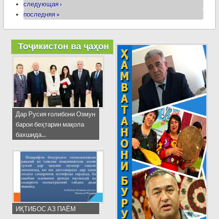
следующая ›
последняя »
Тоҷикистон ва ҷаҳон
Дар Русия ғолибони Озмун
барои беҳтарин мақола
бахшида...
ИҚТИБОС АЗ ПАЁМ