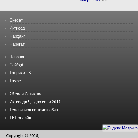
Сиёсат
Иқтисод
Фарҳанг
Фароғат
Ҷавонон
Сайёҳӣ
Таърихи ТВТ
Тамос
26 соли Истиқлол
Иқтисоди ҶТ дар соли 2017
Телевизион ва тамошобин
ТВТ онлайн
Copyright © 2026,