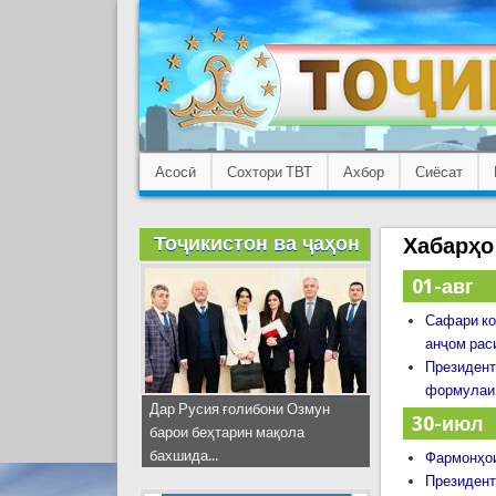
Асосӣ
Сохтори ТВТ
Ахбор
Сиёсат
Тоҷикистон ва ҷаҳон
Хабарҳо
01-авг
Сафари ко
анҷом рас
Президент
формулаи 
Дар Русия ғолибони Озмун
30-июл
барои беҳтарин мақола
бахшида...
Фармонҳои
Президент