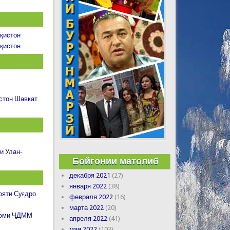
қистон
қистон
стон Шавкат
и Улан-
Бойгонии матолиб
декабря 2021
(27)
января 2022
(38)
ояти Суғдро
февраля 2022
(16)
марта 2022
(20)
дуюми ҶДММ
апреля 2022
(41)
мая 2022
(103)