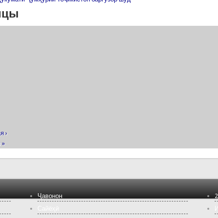
ицы
я ›
 »
Ҷавонон
2
Сайёҳӣ
И