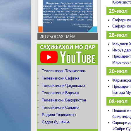
Қирғизист
29-июл
Сафари ко
Сафари ко
28-июл
ИҚТИБОС АЗ ПАЁМ
Маҷлиси Ҳ
Имрӯз дар
Президент
Мирзиёев 
20-июл
Телевизиоин Тоҷикистон
Телевизиони Сафина
Фармонҳои
Телевизиони Ҷаҳоннамо
Президент
Батори Му
Телевизиони Варзиш
Телевизиони Баҳористон
08-июл
Телевизиони Синамо
Пешвои ми
Радиои Тоҷикистон
ба истифо
Садои Душанбе
Сарвари д
«Сайри Су