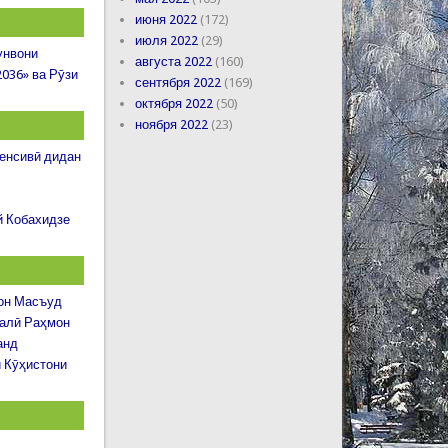
июня 2022
(172)
июля 2022
(29)
унвони
августа 2022
(160)
2036» ва Рӯзи
сентября 2022
(169)
октября 2022
(50)
ноября 2022
(23)
тенсивӣ дидан
й Кобахидзе
рон Масъуд
малӣ Раҳмон
анд
 Кӯҳистони