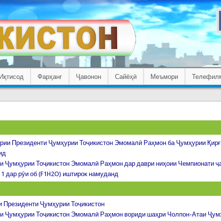
Иқтисод
Фарҳанг
Ҷавонон
Сайёҳӣ
Меъмори
Телефил
рии Президенти Ҷумҳурии Тоҷикистон Эмомалӣ Раҳмон ба Ҷумҳурии Қирғ
ид
и Ҷумҳурии Тоҷикистон Эмомалӣ Раҳмон дар даври ниҳоии Чемпионати ҷа
1 дар рӯи об (F1H2O) иштирок намуданд
 Президенти Ҷумҳурии Тоҷикистон
и Ҷумҳурии Тоҷикистон Эмомалӣ Раҳмон вориди шаҳри Чолпон-Атаи Ҷум