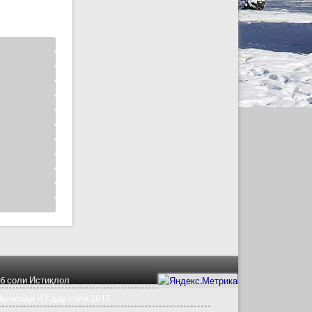
6 соли Истиқлол
қтисоди ҶТ дар соли 2017