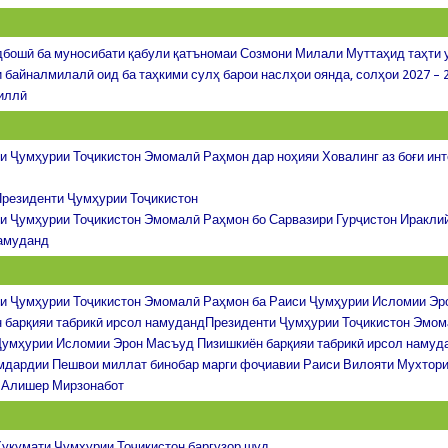
бошӣ ба муносибати қабули қатъномаи Созмони Милали Муттаҳид таҳти 
 байналмилалӣ оид ба таҳкими сулҳ барои наслҳои оянда, солҳои 2027 – 
иллӣ
и Ҷумҳурии Тоҷикистон Эмомалӣ Раҳмон дар ноҳияи Ховалинг аз боғи ин
резиденти Ҷумҳурии Тоҷикистон
и Ҷумҳурии Тоҷикистон Эмомалӣ Раҳмон бо Сарвазири Гурҷистон Иракли
амуданд
и Ҷумҳурии Тоҷикистон Эмомалӣ Раҳмон ба Раиси Ҷумҳурии Исломии Э
 барқияи табрикӣ ирсол намудандПрезиденти Ҷумҳурии Тоҷикистон Эмо
Ҷумҳурии Исломии Эрон Масъуд Пизишкиён барқияи табрикӣ ирсол намуд
мдардии Пешвои миллат бинобар марги фоҷиавии Раиси Вилояти Мухтори
 Алишер Мирзонабот
укумати Ҷумҳурии Тоҷикистон баргузор шуд