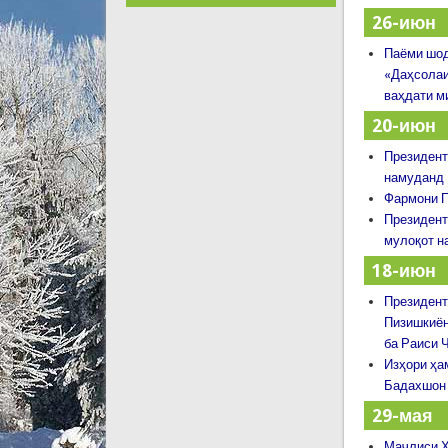
26-июн
Паёми шод
«Даҳсолаи
ваҳдати м
20-июн
Президент
намуданд
Фармони П
Президент
мулоқот н
18-июн
Президент
Пизишкиён
ба Раиси 
Изҳори ҳа
Бадахшон
29-мая
Маҷлиси Ҳ