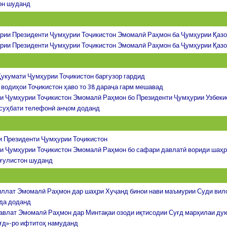
он шуданд
рии Президенти Ҷумҳурии Тоҷикистон Эмомалӣ Раҳмон ба Ҷумҳурии Қазо
рии Президенти Ҷумҳурии Тоҷикистон Эмомалӣ Раҳмон ба Ҷумҳурии Қазо
укумати Ҷумҳурии Тоҷикистон баргузор гардид
 водиҳои Тоҷикистон ҳаво то 38 дараҷа гарм мешавад
и Ҷумҳурии Тоҷикистон Эмомалӣ Раҳмон бо Президенти Ҷумҳурии Узбеки
суҳбати телефонӣ анҷом доданд
 Президенти Ҷумҳурии Тоҷикистон
и Ҷумҳурии Тоҷикистон Эмомалӣ Раҳмон бо сафари давлатӣ вориди шаҳр
ғулистон шуданд
ллат Эмомалӣ Раҳмон дар шаҳри Хуҷанд бинои нави маъмурии Суди вил
да доданд
авлат Эмомалӣ Раҳмон дар Минтақаи озоди иқтисодии Суғд марҳилаи 
ғд»-ро ифтитоҳ намуданд