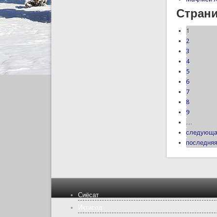
Стран
1
2
3
4
5
6
7
8
9
…
следующа
последняя
Сиёсат
Иқтисод