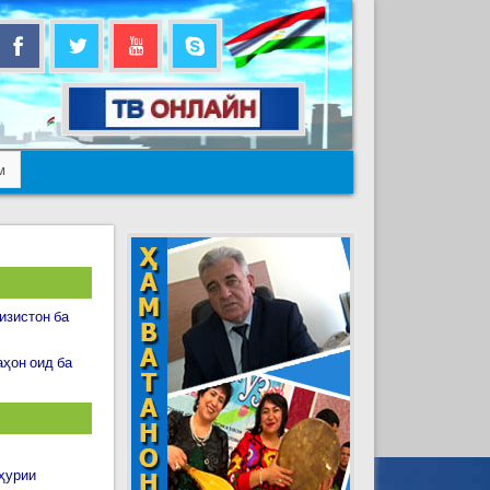
м
изистон ба
ҳон оид ба
ҳурии