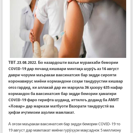
ТВТ.23.08.2022.
Бо назардошти вазъи мураккаби бемории
COVID-19 дар якчанд кишвари минтақа шурӯъ аз 16 август
даври чоруми маъракаи ваксинатсия бар зидди сирояти
коронавирус миёни кормандони соҳаи тандурустии кишвар
оғоз гардид, ки аллакай дар ин марҳила 36 ҳазору 635 нафар
кормандон ба ваксинатсия бар зидди бемории ҳамагири
COVID-19 фаро гирифта шуданд, иттилоъ доданд ба АМИТ
«Ховар» дар маркази матбуоти Вазорати тандурустӣ ва
ҳифзи иҷтимоии аҳолии мамлакат.
А оғози маъракаи ваксинатсия бар зидди бемории COVID-19 то
19 август дар мамлакат миёни гурӯҳҳои мақсаднок 5 миллиону