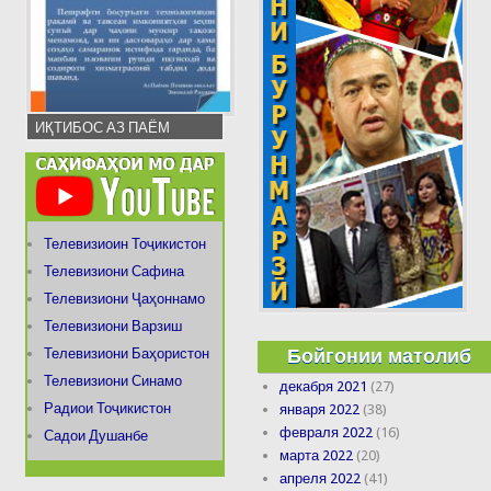
ИҚТИБОС АЗ ПАЁМ
Телевизиоин Тоҷикистон
Телевизиони Сафина
Телевизиони Ҷаҳоннамо
Телевизиони Варзиш
Бойгонии матолиб
Телевизиони Баҳористон
Телевизиони Синамо
декабря 2021
(27)
Радиои Тоҷикистон
января 2022
(38)
февраля 2022
(16)
Садои Душанбе
марта 2022
(20)
апреля 2022
(41)