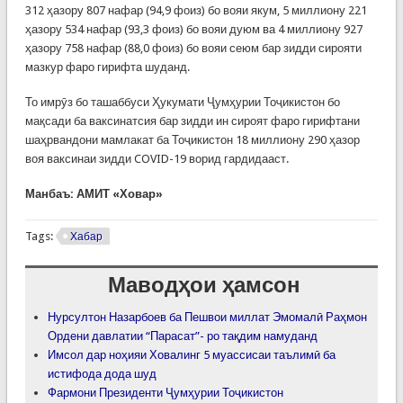
312 ҳазору 807 нафар (94,9 фоиз) бо вояи якум, 5 миллиону 221
ҳазору 534 нафар (93,3 фоиз) бо вояи дуюм ва 4 миллиону 927
ҳазору 758 нафар (88,0 фоиз) бо вояи сеюм бар зидди сирояти
мазкур фаро гирифта шуданд.
То имрӯз бо ташаббуси Ҳукумати Ҷумҳурии Тоҷикистон бо
мақсади ба ваксинатсия бар зидди ин сироят фаро гирифтани
шаҳрвандони мамлакат ба Тоҷикистон 18 миллиону 290 ҳазор
воя ваксинаи зидди COVID-19 ворид гардидааст.
Манбаъ:
АМИТ «Ховар»
Tags:
Хабар
Маводҳои ҳамсон
Нурсултон Назарбоев ба Пешвои миллат Эмомалӣ Раҳмон
Ордени давлатии “Парасат”- ро тақдим намуданд
Имсол дар ноҳияи Ховалинг 5 муассисаи таълимӣ ба
истифода дода шуд
Фармони Президенти Ҷумҳурии Тоҷикистон