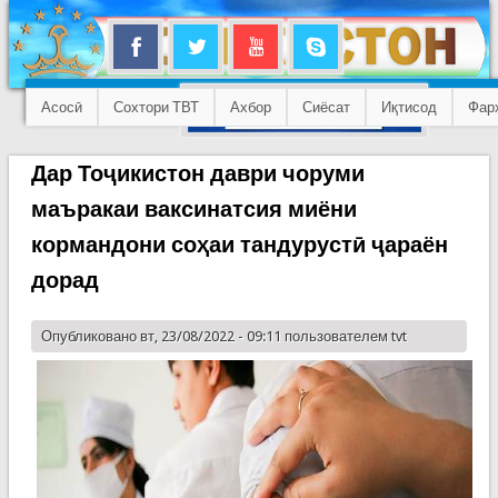
Асосӣ
Сохтори ТВТ
Ахбор
Сиёсат
Иқтисод
Фар
Дар Тоҷикистон даври чоруми
маъракаи ваксинатсия миёни
кормандони соҳаи тандурустӣ ҷараён
дорад
Опубликовано вт, 23/08/2022 - 09:11 пользователем
tvt