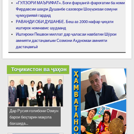
«ГУЛЗОРИ МАЪРИФАТ». Боғи фарҳангӣ-фароғатии ба номи
Фирдавсии шаҳри Душанбе сазовори Шоҳҷоизаи озмуни
ҷумҳуриявӣ гардид
РАВАНДИ ОБИ ДУШАНБЕ. Беш аз 2000 нафар ҷиҳати
иштирок номнавис шудаанд
Иштироки Пешвои миллат дар ҷаласаи навбатии Шӯрои
амнияти дастаҷамъии Созмони Аҳдномаи амнияти
дастаҷамъӣ
Тоҷикистон ва ҷаҳон
Дар Русия ғолибони Озмун
барои беҳтарин мақола
бахшида...