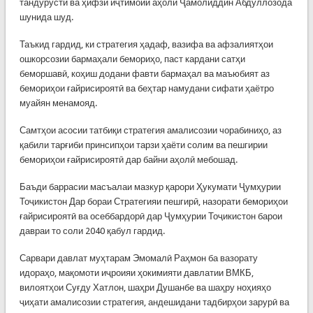
тандурустӣ ва ҳифзи иҷтимоии аҳолӣ Ҷамолиддин Абдуллозода
шунида шуд.
Таъкид гардид, ки стратегия ҳадаф, вазифа ва афзалиятҳои
ошкорсозии бармаҳали бемориҳо, паст кардани сатҳи
беморшавӣ, коҳиш додани фавти бармаҳал ва маъюбият аз
бемориҳои ғайрисироятӣ ва беҳтар намудани сифати ҳаётро
муайян менамояд.
Самтҳои асосии татбиқи стратегия амалисозии чорабиниҳо, аз
қабили тарғиби принсипҳои тарзи ҳаёти солим ва пешгирии
бемориҳои ғайрисироятӣ дар байни аҳолӣ мебошад.
Баъди баррасии масъалаи мазкур қарори Ҳукумати Ҷумҳурии
Тоҷикистон Дар бораи Стратегияи пешгирӣ, назорати бемориҳои
ғайрисироятӣ ва осеббардорӣ дар Ҷумҳурии Тоҷикистон барои
давраи то соли 2040 қабул гардид.
Сарвари давлат муҳтарам Эмомалӣ Раҳмон ба вазорату
идораҳо, мақомоти иҷроияи ҳокимияти давлатии ВМКБ,
вилоятҳои Суғду Хатлон, шаҳри Душанбе ва шаҳру ноҳияҳо
ҷиҳати амалисозии стратегия, андешидани тадбирҳои зарурӣ ва