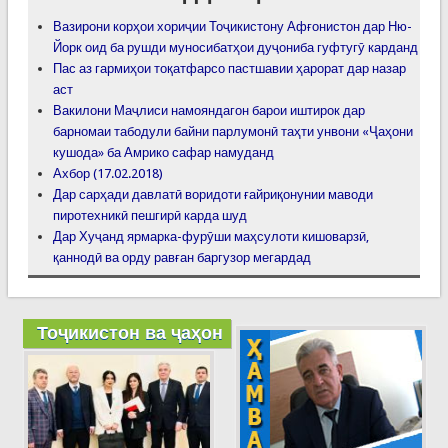
Вазирони корҳои хориҷии Тоҷикистону Афғонистон дар Ню-
Йорк оид ба рушди муносибатҳои дуҷониба гуфтугӯ карданд
Пас аз гармиҳои тоқатфарсо пастшавии ҳарорат дар назар
аст
Вакилони Маҷлиси намояндагон барои иштирок дар
барномаи табодули байни парлумонӣ таҳти унвони «Ҷаҳони
кушода» ба Амрико сафар намуданд
Ахбор (17.02.2018)
Дар сарҳади давлатӣ воридоти ғайриқонунии маводи
пиротехникӣ пешгирӣ карда шуд
Дар Хуҷанд ярмарка-фурӯши маҳсулоти кишоварзӣ,
қаннодӣ ва орду равған баргузор мегардад
Тоҷикистон ва ҷаҳон