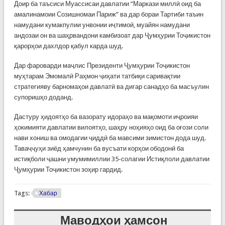
Доир ба таъсиси Муассисаи давлатии “Маркази миллӣ оид ба
амалинамоии Созишномаи Париж” ва дар бораи Тартиби таъин
намудани кумакпулии унвонии иҷтимоӣ, муайян намудани
андозаи он ва шаҳрвандони камбизоат дар Ҷумҳурии Тоҷикистон
қарорҳои дахлдор қабул карда шуд.
Дар фароварди маҷлис Президенти Ҷумҳурии Тоҷикистон
муҳтарам Эмомалӣ Раҳмон ҷиҳати татбиқи саривақтии
стратегияву барномаҳои давлатӣ ва дигар санадҳо ба масъулин
супоришҳо доданд.
Дастуру ҳидоятҳо ба вазорату идораҳо ва мақомоти иҷроияи
ҳокимияти давлатии вилоятҳо, шаҳру ноҳияҳо оид ба оғози соли
нави хониш ва омодагии ҷиддӣ ба мавсими зимистон дода шуд.
Таваҷҷуҳи зиёд ҳамчунин ба вусъати корҳои ободонӣ ба
истиқболи ҷашни умумимиллии 35-солагии Истиқлоли давлатии
Ҷумҳурии Тоҷикистон зоҳир гардид.
Tags:
Хабар
Маводҳои ҳамсон