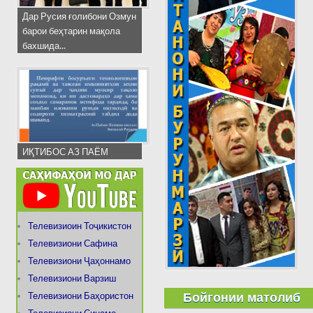
Дар Русия ғолибони Озмун
барои беҳтарин мақола
бахшида...
ИҚТИБОС АЗ ПАЁМ
Телевизиоин Тоҷикистон
Телевизиони Сафина
Телевизиони Ҷаҳоннамо
Телевизиони Варзиш
Бойгонии матолиб
Телевизиони Баҳористон