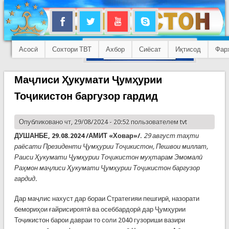
Асосӣ
Сохтори ТВТ
Ахбор
Сиёсат
Иқтисод
Фар
Маҷлиси Ҳукумати Ҷумҳурии
Тоҷикистон баргузор гардид
Опубликовано чт, 29/08/2024 - 20:52 пользователем
tvt
ДУШАНБЕ, 29.08.2024 /АМИТ «Ховар»/.
29 август таҳти
раёсати Президенти Ҷумҳурии Тоҷикистон, Пешвои миллат,
Раиси Ҳукумати Ҷумҳурии Тоҷикистон муҳтарам Эмомалӣ
Раҳмон маҷлиси Ҳукумати Ҷумҳурии Тоҷикистон баргузор
гардид.
Дар маҷлис нахуст дар бораи Стратегияи пешгирӣ, назорати
бемориҳои ғайрисироятӣ ва осеббардорӣ дар Ҷумҳурии
Тоҷикистон барои давраи то соли 2040 гузориши вазири