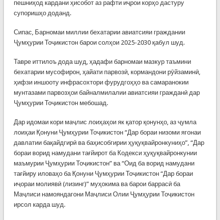
пешниҳод кардани ҳисобот аз рафти иҷрои корҳо дастуру
супоришҳо доданд.
Сипас, Барномаи миллии бехатарии авиатсияи граждании
Ҷумҳурии Тоҷикистон барои солҳои 2025-2030 қабул шуд.
Тавре иттилоъ дода шуд, ҳадафи барномаи мазкур таъмини
бехатарии мусофирон, ҳайати парвозӣ, кормандони рӯйзаминӣ,
ҳифзи иншооту инфрасохтори фурудгоҳҳо ва самаранокии
мунтазами парвозҳои байналмилалии авиатсияи гражданӣ дар
Ҷумҳурии Тоҷикистон мебошад.
Дар идомаи кори маҷлис лоиҳаҳои як қатор қонунҳо, аз ҷумла
лоиҳаи Қонуни Ҷумҳурии Тоҷикистон “Дар бораи низоми ягонаи
давлатии бақайдгирӣ ва баҳисобгирии ҳуқуқвайронкуниҳо”, “Дар
бораи ворид намудани тағйирот ба Кодекси ҳуқуқвайронкунии
маъмурии Ҷумҳурии Тоҷикистон” ва “Оид ба ворид намудани
тағйиру иловаҳо ба Қонуни Ҷумҳурии Тоҷикистон “Дар бораи
иҷораи молиявӣ (лизинг)” муҳокима ва барои баррасӣ ба
Маҷлиси намояндагони Маҷлиси Олии Ҷумҳурии Тоҷикистон
ирсол карда шуд.