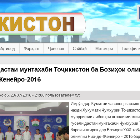
Иқтисод
Фарҳанг
Ҷавонон
Сайёҳӣ
Меъмори
Телефил
дастаи мунтахаби Тоҷикистон ба Бозиҳои ол
Женейро-2016
о сб, 23/07/2016 - 21:06 пользователем
tvt
Имрӯз дар Кумитаи ҷавонон, варзиш
назди Ҳукумати Ҷумҳурии Тоҷикист
муаррифии либосҳои ягонаи миллии
гусели дастаи мунтахаби Ҷумҳурии 
барои иштирок дар Бозиҳои XXXI тоб
олимпии Рио-де-Женейро – 2016 бар