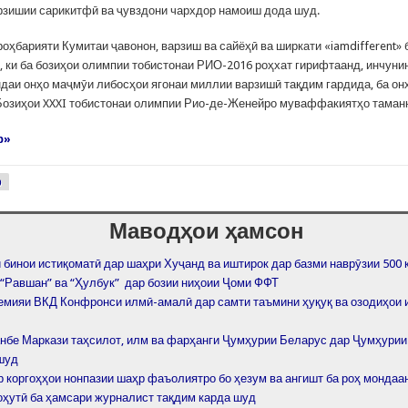
рзишии сарикитфӣ ва ҷувздони чархдор намоиш дода шуд.
оҳбарияти Кумитаи ҷавонон, варзиш ва сайёҳӣ ва ширкати «iamdifferent» 
, ки ба бозиҳои олимпии тобистонаи РИО-2016 роҳхат гирифтаанд, инчуни
даи онҳо маҷмӯи либосҳои ягонаи миллии варзишӣ тақдим гардида, ба он
Бозиҳои XXXI тобистонаи олимпии Рио-де-Женейро муваффакиятҳо таман
р»
р
Маводҳои ҳамсон
 бинои истиқоматӣ дар шаҳри Хуҷанд ва иштирок дар базми наврӯзии 500 
 “Равшан” ва “Ҳулбук” дар бозии ниҳоии Ҷоми ФФТ
емияи ВКД Конфронси илмӣ-амалӣ дар самти таъмини ҳуқуқ ва озодиҳои 
нбе Маркази таҳсилот, илм ва фарҳанги Ҷумҳурии Беларус дар Ҷумҳурии
шуд
р коргоҳҳои нонпазии шаҳр фаъолиятро бо ҳезум ва ангишт ба роҳ мондаа
оҳутӣ ба ҳамсари журналист тақдим карда шуд