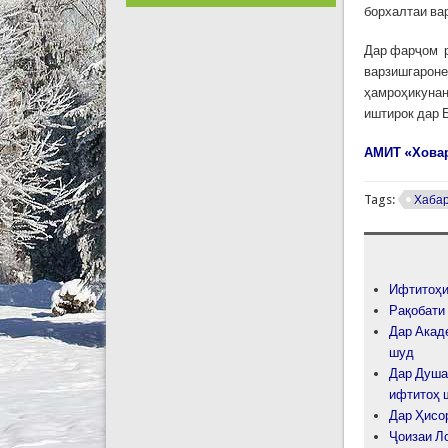
борхалтаи ва
Дар фарҷом р
варзишгароне
ҳамроҳикунан
иштирок дар 
АМИТ «Хова
Tags:
Хаба
Ифтитоҳи
Рақобати
Дар Акад
шуд
Дар Душа
ифтитоҳ 
Дар Ҳисо
Ҷоизаи Л