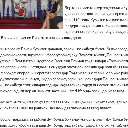
Дар маросими мазкур роҳбарияти К
ҷавонон, варзиш ва сайёҳӣ, ширкати
«iamdifferent», Кумитаи миллии оли
федератсияҳо ва мактабҳои варзишӣ
рӯзноманигорони дохиливу хориҷӣ в
 Бозиҳои олимпии Рио-2016 иштирок намуданд.
ҳи маросим Раиси Кумитаи ҷавонон, варзиш ва сайёҳӣ Аҳтам Абдуллозо
р доираи сиёсати иҷтимоии Асосгузори сулҳу Ваҳдати миллӣ, Пешвои мил
умҳурии Тоҷикистон, муҳтарам Эмомалӣ Раҳмон таҳти шиори «Тарзи ҳаёт
дар даврони соҳибистиқлолӣ намудҳои алоҳидаи варзиш дар радифи иншо
 фароҳам овардани шароити созгор дар Тоҷикистон ба таври бесобиқа ру
бдуллозода зикр намуд, ки дар асоси супоришҳои дахлдори Пешвои милл
зиш ва сайёҳӣ соли сипаригардида баҳри таҳияи тарҳи либосҳои ягонаи м
амуда буд, ки дар он ширкати ватании «iamdifferent» ғолиб дониста шуд.
ҷӯҳ аст, ки тарҳи либосҳои миллии варзишӣ аз ҷониби ширкати номбаршуд
ишонаҳои миллӣ ва рангҳои Парчами давлатӣ омода гардидааст.
ибосҳои варзишӣ, аз қабили футболка бо нақшу нигори миллӣ, футболка бе
варзишӣ, либоси варзишии футболӣ, гарданбанд (шарф), кулоҳ (кепка), ли