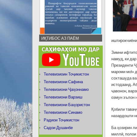
ИҚТИБОС АЗ ПАЁМ
иштирокчиёни
Зимни ифтито
намуд, ки да
Президенти Ҷ
мароми мо!» 
Телевизиоин Тоҷикистон
сохташуда ва
Телевизиони Сафина
истодаанд. А
Телевизиони Ҷаҳоннамо
ҷавонон, вар
Телевизиони Варзиш
озмун эълон н
Телевизиони Баҳористон
Қобили таваҷ
Телевизиони Синамо
назардошти н
Радиои Тоҷикистон
Садои Душанбе
Ба ҳозирин л
миллӣ, полои 