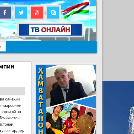
м
импии
 ва сайёҳии
он маросими
 варзишӣ ва
Тоҷикистон
истонаи
гузор гардид.