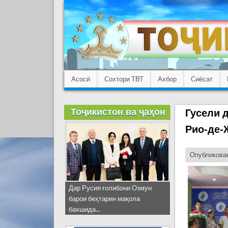
Асосӣ
Сохтори ТВТ
Ахбор
Сиёсат
Тоҷикистон ва ҷаҳон
Гусели 
Рио-де-
Опубликован
Дар Русия ғолибони Озмун
барои беҳтарин мақола
бахшида...