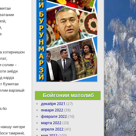
умитаи
 ватании
мпӣ,
,
а
да хотирнишон
лат,
и солим –
оти зиёди
шд карда
ат Кумитаи
иллии варзишӣ
Бойгонии матолиб
декабря 2021
(27)
а бо
января 2022
(38)
февраля 2022
(16)
марта 2022
(20)
 накшу нигори
апреля 2022
(41)
боси тамринӣ,
мая 2022
(103)