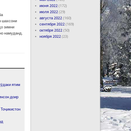
июня 2022
(172)
июля 2022
(29)
ба
августа 2022
(160)
н шахсони
сентября 2022
(169)
ҳо зимни
октября 2022
(50)
но намуданд.
ноября 2022
(23)
кӯдаки ятим
инсон доир
 Тоҷикистон
нд