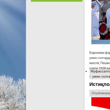
Барномаи фар
умин солгард
миллӣ, Пешво
соати 19:00 
Муфассалт
– умин солг
Истиқло
Опубликован