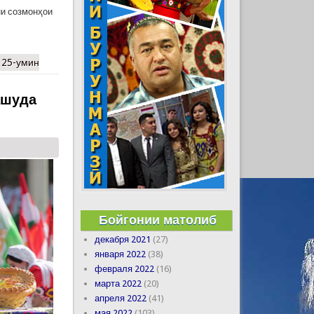
ни созмонҳои
 25-умин
ашуда
Бойгонии матолиб
декабря 2021
(27)
января 2022
(38)
февраля 2022
(16)
марта 2022
(20)
апреля 2022
(41)
мая 2022
(103)