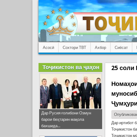
Асосӣ
Сохтори ТВТ
Ахбор
Сиёсат
Тоҷикистон ва ҷаҳон
25 соли
Номаҳои
муносиб
Ҷумҳури
Дар Русия ғолибони Озмун
Опубликован
барои беҳтарин мақола
Дар иртибот 
бахшида...
Тоҷикистон б
Тоҷикистон м