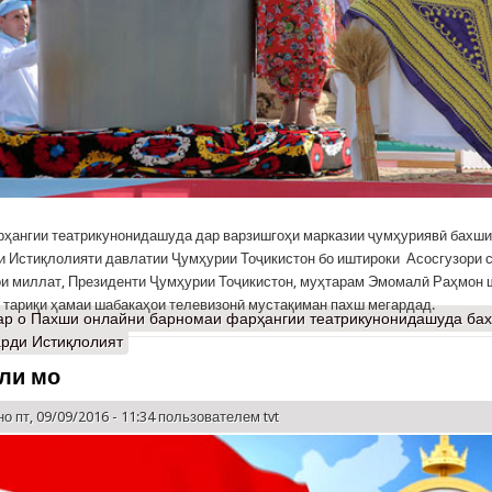
ҳангии театрикунонидашуда дар варзишгоҳи марказии ҷумҳуриявӣ бахшид
и Истиқлолияти давлатии Ҷумҳурии Тоҷикистон бо иштироки Асосгузори 
и миллат, Президенти Ҷумҳурии Тоҷикистон, муҳтарам Эмомалӣ Раҳмон 
аз тариқи ҳамаи шабакаҳои телевизонӣ мустақиман пахш мегардад.
ар
о Пахши онлайни барномаи фарҳангии театрикунонидашуда бах
арди Истиқлолият
ли мо
о пт, 09/09/2016 - 11:34 пользователем
tvt