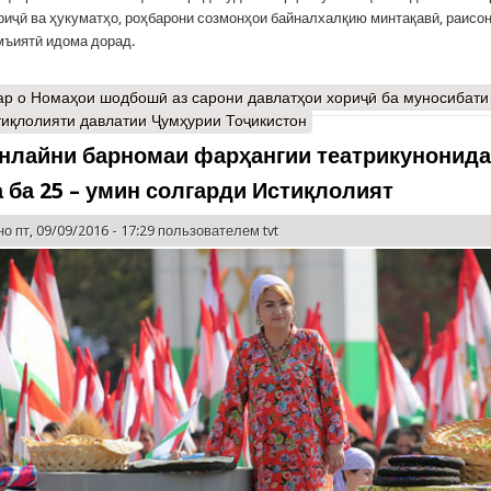
риҷӣ ва ҳукуматҳо, роҳбарони созмонҳои байналхалқию минтақавӣ, раисо
ъиятӣ идома дорад.
ар
о Номаҳои шодбошӣ аз сарони давлатҳои хориҷӣ ба муносибати
тиқлолияти давлатии Ҷумҳурии Тоҷикистон
нлайни барномаи фарҳангии театрикунонид
 ба 25 – умин солгарди Истиқлолият
о пт, 09/09/2016 - 17:29 пользователем
tvt