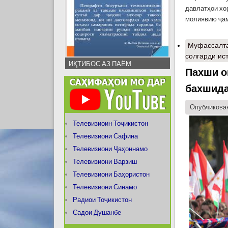
давлатҳои хо
молиявию ҷам
Муфассалт
солгарди ис
ИҚТИБОС АЗ ПАЁМ
Пахши о
бахшида
Опубликован
Телевизиоин Тоҷикистон
Телевизиони Сафина
Телевизиони Ҷаҳоннамо
Телевизиони Варзиш
Телевизиони Баҳористон
Телевизиони Синамо
Радиои Тоҷикистон
Садои Душанбе