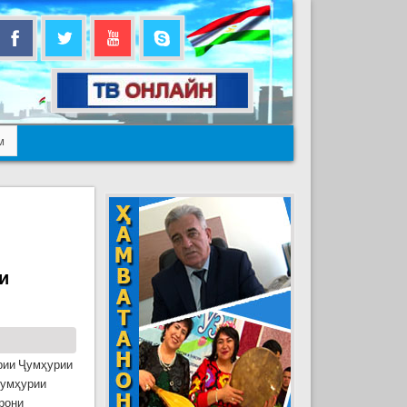
м
и
ёрии Ҷумҳурии
Ҷумҳурии
рони