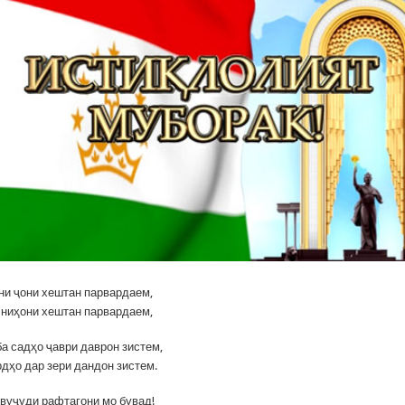
уни ҷони хештан парвардаем,
 ниҳони хештан парвардаем,
ба садҳо ҷаври даврон зистем,
рдҳо дар зери дандон зистем.
 вуҷуди рафтагони мо бувад!