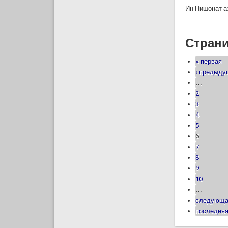
Ин Нишонат а
Стран
« первая
‹ предыд
…
2
3
4
5
6
7
8
9
10
…
следующа
последняя