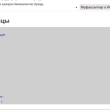
з ҳазорон бенишони мо бувад.
Муфассалтар
о И
ицы
ущая
я ›
 »