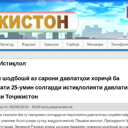
Иқтисод
Фарҳанг
Ҷавонон
Сайёҳӣ
Меъмори
Телефил
 Истиқлол
 шодбошӣ аз сарони давлатҳои хориҷӣ ба
ати 25-умин солгарди истиқлолияти давлати
и Тоҷикистон
о пт, 09/09/2016 - 18:09 пользователем
tvt
ба таҷлили бисту панҷумин солгарди истиқлолияти давлатӣ ва соҳибихти
а унвонии Асосгузори сулҳу ваҳдати миллӣ, Пешвои миллат, Президенти 
ӯҳтарам Эмомалӣ Раҳмон ворид шудани барқияву номаҳои шодбошӣ аз са