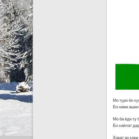
Мо туро бо х
Бо нами ашки
Мо ба ёди ту 
Бо хаёлат да
Хокат аз хоки