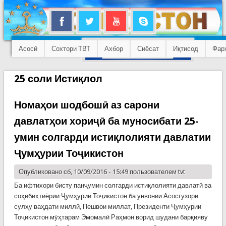
Асосӣ
Сохтори ТВТ
Ахбор
Сиёсат
Иқтисод
Фар
25 соли Истиқлол
Номаҳои шодбошӣ аз сарони
давлатҳои хориҷӣ ба муносибати 25-
умин солгарди истиқлолияти давлатии
Ҷумҳурии Тоҷикистон
Опубликовано сб, 10/09/2016 - 15:49 пользователем
tvt
Ба ифтихори бисту панҷумин солгарди истиқлолияти давлатӣ ва
соҳибихтиёрии Ҷумҳурии Тоҷикистон ба унвонии Асосгузори
сулҳу ваҳдати миллӣ, Пешвои миллат, Президенти Ҷумҳурии
Тоҷикистон мӯҳтарам Эмомалӣ Раҳмон ворид шудани барқияву