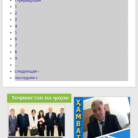
‹ предыдущая
1
2
3
4
5
6
7
8
9
…
следующая ›
последняя »
Тоҷикистон ва ҷаҳон