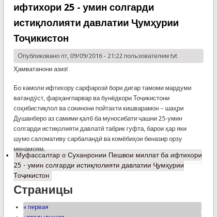
ифтихори 25 - умин солгарди
истиқлолияти давлатии Ҷумҳурии
Тоҷикистон
Опубликовано пт, 09/09/2016 - 21:22 пользователем
tvt
Ҳамватанони азиз!
Бо камоли ифтихору сарфарозӣ бори дигар тамоми мардуми
ватандӯст, фарҳангпарвар ва бунёдкори Тоҷикистони
соҳибистиқлол ва сокинони пойтахти кишварамон – шаҳри
Душанберо аз самими қалб ба муносибати ҷашни 25-умин
солгарди истиқолияти давлатӣ табрик гуфта, барои ҳар яки
шумо саломативу сарбаландӣ ва комёбиҳои беназир орзу
менамоям.
Муфассалтар
о Суханронии Пешвои миллат ба ифтихори
25 - умин солгарди истиқлолияти давлатии Ҷумҳурии
Тоҷикистон
Страницы
« первая