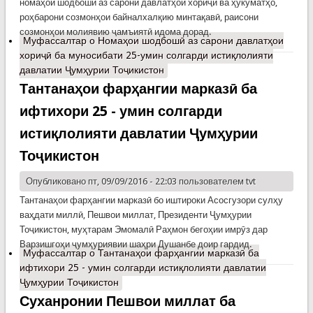
номаҳои шодбошӣ аз сарони давлатҳои хориҷӣ ва ҳукуматҳо,
роҳбарони созмонҳои байналхалқию минтақавӣ, раисони
созмонҳои молиявию ҷамъиятӣ идома дорад.
Муфассалтар
о Номаҳои шодбошӣ аз сарони давлатҳои
хориҷӣ ба муносибати 25-умин солгарди истиқлолияти
давлатии Ҷумҳурии Тоҷикистон
Тантанаҳои фарҳангии марказӣ ба
ифтихори 25 - умин солгарди
истиқлолияти давлатии Ҷумҳурии
Тоҷикистон
Опубликовано пт, 09/09/2016 - 22:03 пользователем
tvt
Тантанаҳои фарҳангии марказӣ бо иштироки Асосгузори сулҳу
ваҳдати миллӣ, Пешвои миллат, Президенти Ҷумҳурии
Тоҷикистон, муҳтарам Эмомалӣ Раҳмон бегоҳии имрӯз дар
Варзишгоҳи ҷумҳуриявии шаҳри Душанбе доир гардид.
Муфассалтар
о Тантанаҳои фарҳангии марказӣ ба
ифтихори 25 - умин солгарди истиқлолияти давлатии
Ҷумҳурии Тоҷикистон
Суханронии Пешвои миллат ба