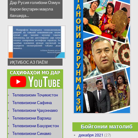
Дар Русия ғолибони Озмун
барои беҳтарин мақола
бахшида...
ИҚТИБОС АЗ ПАЁМ
Телевизиоин Тоҷикистон
Телевизиони Сафина
Телевизиони Ҷаҳоннамо
Телевизиони Варзиш
Бойгонии матолиб
Телевизиони Баҳористон
Телевизиони Синамо
декабря 2021
(27)