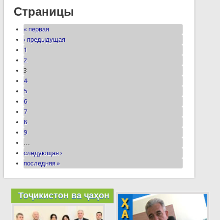
Страницы
« первая
‹ предыдущая
1
2
3
4
5
6
7
8
9
…
следующая ›
последняя »
Тоҷикистон ва ҷаҳон