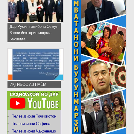
Дар Русия ғолибони Озмун
барои беҳтарин мақола
бахшида...
ИҚТИБОС АЗ ПАЁМ
Телевизиоин Тоҷикистон
Телевизиони Сафина
Телевизиони Ҷаҳоннамо