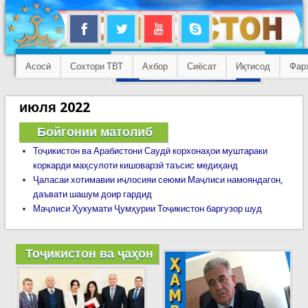
Асосӣ
Сохтори ТВТ
Ахбор
Сиёсат
Иқтисод
Фар
июля 2022
Бойгонии матолиб
Тоҷикистон ва Арабистони Саудӣ корхонаҳои муштараки
коркарди маҳсулоти кишоварзӣ таъсис медиҳанд
Ҷаласаи хотимавии иҷлосияи сеюми Маҷлиси намояндагон,
даъвати шашум доир гардид
Маҷлиси Ҳукумати Ҷумҳурии Тоҷикистон баргузор шуд
Тоҷикистон ва ҷаҳон