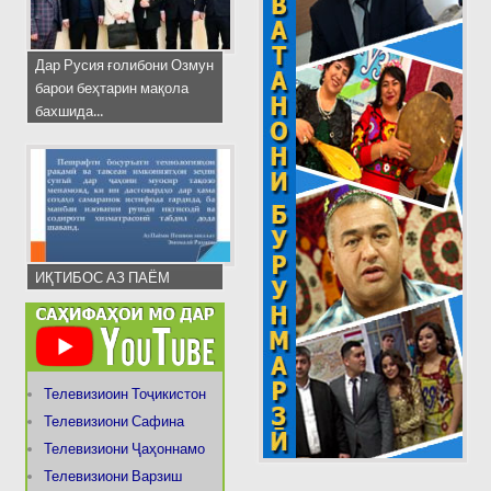
Дар Русия ғолибони Озмун
барои беҳтарин мақола
бахшида...
ИҚТИБОС АЗ ПАЁМ
Телевизиоин Тоҷикистон
Телевизиони Сафина
Телевизиони Ҷаҳоннамо
Телевизиони Варзиш