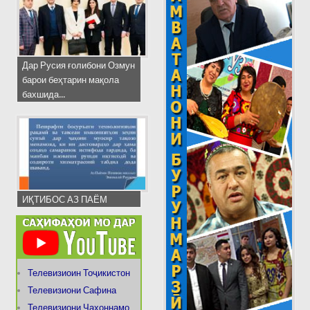
Дар Русия ғолибони Озмун
барои беҳтарин мақола
бахшида...
ИҚТИБОС АЗ ПАЁМ
Телевизиоин Тоҷикистон
Телевизиони Сафина
Телевизиони Ҷаҳоннамо