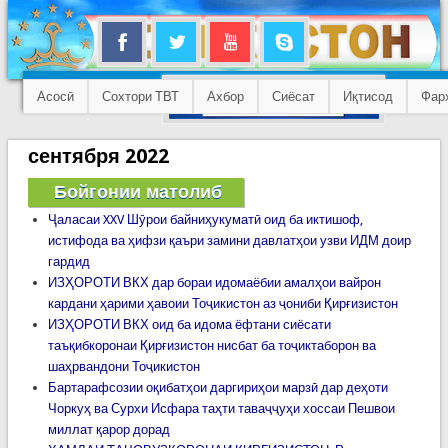
Асосӣ
Сохтори ТВТ
Ахбор
Сиёсат
Иқтисод
Фар
сентября 2022
Бойгонии матолиб
Ҷаласаи XXV Шӯрои байниҳукуматӣ оид ба иктишоф,
истифода ва ҳифзи қаъри замини давлатҳои узви ИДМ доир
гардид
ИЗҲОРОТИ ВКХ дар бораи идомаёбии амалҳои вайрон
кардани ҳарими ҳавоии Тоҷикистон аз ҷониби Қирғизистон
ИЗҲОРОТИ ВКХ оид ба идома ёфтани сиёсати
таъқибкоронаи Қирғизистон нисбат ба тоҷиктаборон ва
шаҳрвандони Тоҷикистон
Бартарафсозии оқибатҳои даргириҳои марзӣ дар деҳоти
Чоркуҳ ва Сурхи Исфара таҳти таваҷҷуҳи хоссаи Пешвои
миллат қарор дорад