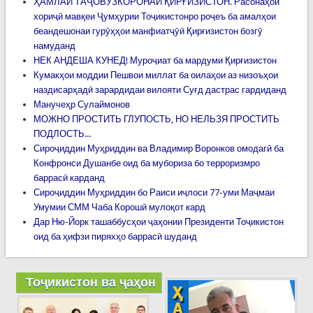
ҲАМЛАИ ТАҶОВУЗКОРОНАИ ҚИРҒИЗИСТОН. Расонаҳои
хориҷӣ мавқеи Ҷумҳурии Тоҷикистонро роҷеъ ба амалҳои
беандешонаи гурӯҳҳои манфиатҷӯӣ Қирғизистон бозгӯ
намуданд
НЕК АНДЕША КУНЕД! Муроҷиат ба мардуми Қирғизистон
Кумакҳои моддии Пешвои миллат ба оилаҳои аз низоъҳои
наздисарҳадӣ зарардидаи вилояти Суғд дастрас гардиданд
Манучеҳр Сулаймонов
МОЖНО ПРОСТИТЬ ГЛУПОСТЬ, НО НЕЛЬЗЯ ПРОСТИТЬ
ПОДЛОСТЬ...
Сироҷиддин Муҳриддин ва Владимир Воронков омодагӣ ба
Конфронси Душанбе оид ба мубориза бо терроризмро
баррасӣ карданд
Сироҷиддин Муҳриддин бо Раиси иҷлоси 77-уми Маҷмаи
Умумии СММ Чаба Корошӣ мулоқот кард
Дар Ню-Йорк ташаббусҳои ҷаҳонии Президенти Тоҷикистон
оид ба ҳифзи пиряхҳо баррасӣ шуданд
Тоҷикистон ва ҷаҳон