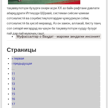
таҳаввулотҳои бузурги охири асри ХХ аз байн рафтани давлати
абарқудрати Иттиҳоди Шўравӣ, системаи сиёсии ҷомеаи
сотсиалистӣ ва соҳибистиқлолгардии ҷумҳуриҳои собиқ
сотсиалистӣ ба ҳисоб меравад. Аз он замон, аллакай, бисту панҷ
сол сипарӣ мегардад ва ҷаҳон ба таҳаввулотҳои хурду бузург
пай дар пай мувоҷеҳ гашт.
Муфассалтар
о Ваҳдат - мароми зиндагии инсоният
Страницы
« первая
‹ предыдущая
…
11
12
13
14
15
16
17