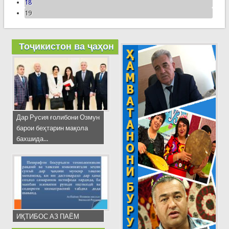
18
19
Тоҷикистон ва ҷаҳон
Дар Русия ғолибони Озмун
барои беҳтарин мақола
бахшида...
ИҚТИБОС АЗ ПАЁМ