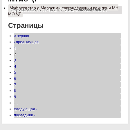
Муфассалтар
о Маросими савгандёдкунии вакилони МН
Опубликовано сб, 08/10/2016 - 20:52 пользователем
tvt
МО ҶТ
Страницы
« первая
‹ предыдущая
1
2
3
4
5
6
7
8
9
…
следующая ›
последняя »