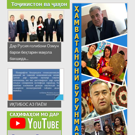
Тоҷикистон ва ҷаҳон
Дар Русия ғолибони Озмун
барои беҳтарин мақола
бахшида...
ИҚТИБОС АЗ ПАЁМ