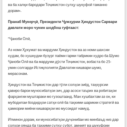
ва ба халқи бародари Тоҷикистон сулҳу шукуфоӣ таманно
дорам».
Пранаб Мукерҷӣ, Президенти Ҷумҳурии Ҳиндустон Сарвари
давлати моро чунин шодбош гуфтааст:
“Ҷаноби Олӣ,
Аз номи Ҳукумат ва мардуми Ҳиндустон ва аз номи шахсии
худам, бо хушнудии бузург паёми гарми табрикии худро ба Шумо
Ҷаноби Олӣ ва ба мардуми дӯсти Тоҷикистон, вобаста бо 25-
умин солгарди Истиқлолияти Давлатии кишвари шумо,
мерасонам.
Ҳиндустон ва Тоҷикистон дар тӯли солҳои зиёд, таҳкурсии
қавиро барои муносибатҳои зич, дар асоси таърих ва робитаҳои
фарҳангии муштараки мо гузоштаанд. Ман хушбахтам аз он, ки
мубодилаи боздидҳои сатҳи олӣ ба таҳкими шарикии стратегӣ ва
ҳамкории миёни кишварҳои мо мусоидат намуд.
Итминон дорам, ки муносибатҳои дуҷонибаи мо минбаъд низ дар
солҳои оянда ба таҳкими сулҳу субот, амният ва шукуфоии