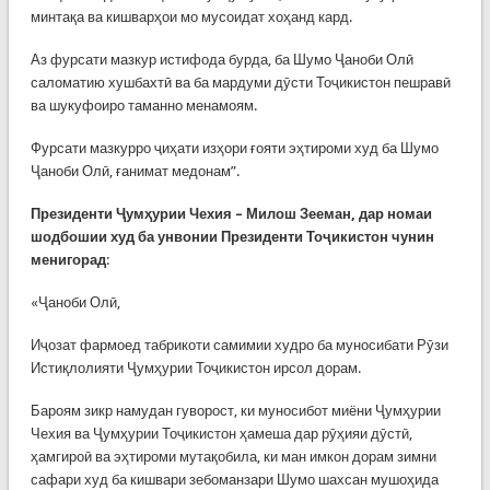
минтақа ва кишварҳои мо мусоидат хоҳанд кард.
Аз фурсати мазкур истифода бурда, ба Шумо Ҷаноби Олӣ
саломатию хушбахтӣ ва ба мардуми дӯсти Тоҷикистон пешравӣ
ва шукуфоиро таманно менамоям.
Фурсати мазкурро ҷиҳати изҳори ғояти эҳтироми худ ба Шумо
Ҷаноби Олӣ, ғанимат медонам”.
Президенти Ҷумҳурии Чехия – Милош Зееман, дар номаи
шодбошии худ ба унвонии Президенти Тоҷикистон чунин
менигорад
:
«Ҷаноби Олӣ,
Иҷозат фармоед табрикоти самимии худро ба муносибати Рӯзи
Истиқлолияти Ҷумҳурии Тоҷикистон ирсол дорам.
Бароям зикр намудан гуворост, ки муносибот миёни Ҷумҳурии
Чехия ва Ҷумҳурии Тоҷикистон ҳамеша дар рӯҳияи дӯстӣ,
ҳамгироӣ ва эҳтироми мутақобила, ки ман имкон дорам зимни
сафари худ ба кишвари зебоманзари Шумо шахсан мушоҳида