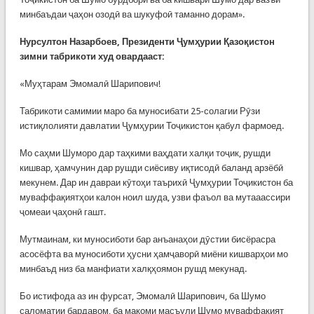
минбаъдаи ҷаҳон озодӣ ва шукуфоӣ таманно дорам».
Нурсултон Назарбоев, Президенти Ҷумҳурии Қазоқистон
зимни табрикоти худ овардааст:
«Муҳтарам Эмомалӣ Шарипович!
Табрикоти самимии маро ба муносибати 25-солагии Рӯзи
истиқлолияти давлатии Ҷумҳурии Тоҷикистон қабул фармоед.
Мо саҳми Шуморо дар таҳкими ваҳдати халқи тоҷик, рушди
кишвар, ҳамчунин дар рушди сиёсиву иқтисодӣ баланд арзёбӣ
мекунем. Дар ин давраи кӯтоҳи таърихӣ Ҷумҳурии Тоҷикистон ба
муваффақиятҳои калон ноил шуда, узви фаъол ва мутааассири
ҷомеаи ҷаҳонӣ гашт.
Мутмаинам, ки муносиботи бар анъанаҳои дӯстии бисёрасра
асосёфта ва муносиботи ҳусни ҳамҷаворӣ миёни кишварҳои мо
минбаъд низ ба манфиати халқҳоямон рушд мекунад.
Бо истифода аз ин фурсат, Эмомалӣ Шарипович, ба Шумо
саломатии бардавом, ба мақоми масъули Шумо муваффақият