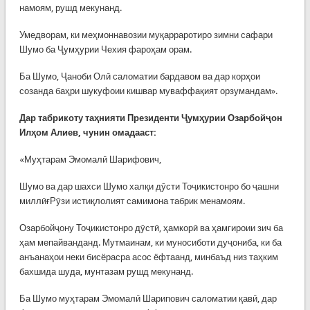
намоям, рушд мекунанд.
Умедворам, ки меҳмоннавозии муқарраротиро зимни сафари
Шумо ба Ҷумҳурии Чехия фароҳам орам.
Ба Шумо, Ҷаноби Олӣ саломатии бардавом ва дар корҳои
созанда баҳри шукуфоии кишвар муваффақият орзумандам».
Дар табрикоту таҳнияти Президенти Ҷумҳурии Озарбойҷон
Илҳом Алиев, чунин омадааст:
«Муҳтарам Эмомалӣ Шарифович,
Шумо ва дар шахси Шумо халқи дӯсти Тоҷикистонро бо ҷашни
миллӣғРӯзи истиқлолият самимона табрик менамоям.
Озарбойҷону Тоҷикистонро дӯстӣ, ҳамкорӣ ва ҳамгироии зич ба
ҳам мепайванданд. Мутмаинам, ки муносиботи дуҷониба, ки ба
анъанаҳои неки бисёрасра асос ёфтаанд, минбаъд низ таҳким
бахшида шуда, мунтазам рушд мекунанд.
Ба Шумо муҳтарам Эмомалӣ Шарипович саломатии қавӣ, дар