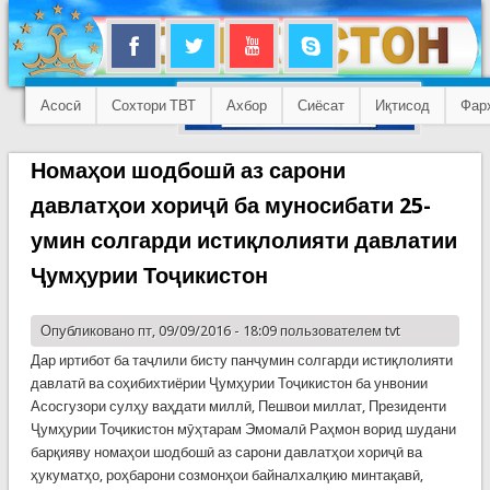
Асосӣ
Сохтори ТВТ
Ахбор
Сиёсат
Иқтисод
Фар
Номаҳои шодбошӣ аз сарони
давлатҳои хориҷӣ ба муносибати 25-
умин солгарди истиқлолияти давлатии
Ҷумҳурии Тоҷикистон
Опубликовано пт, 09/09/2016 - 18:09 пользователем
tvt
Дар иртибот ба таҷлили бисту панҷумин солгарди истиқлолияти
давлатӣ ва соҳибихтиёрии Ҷумҳурии Тоҷикистон ба унвонии
Асосгузори сулҳу ваҳдати миллӣ, Пешвои миллат, Президенти
Ҷумҳурии Тоҷикистон мӯҳтарам Эмомалӣ Раҳмон ворид шудани
барқияву номаҳои шодбошӣ аз сарони давлатҳои хориҷӣ ва
ҳукуматҳо, роҳбарони созмонҳои байналхалқию минтақавӣ,