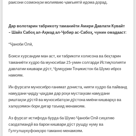
раисони созмонҳои молиявию ҷамъиятӣ идома дорад.
Дар волотарин табрикоту таманиёти Амири Давлати Кувайт
– Шайх Сабоҳ ал-Аҳмад ал-Ҷобир ас-Сабоҳ, чунин омадааст:
“Ҷаноби Олӣ,
Боиси хурсандии ман аст, ки табрикоти холисона ва беҳтарин
таманиёти худро ба муносибаи 25-умин солгарди Истиқлолияти
давлатии кишвари дӯст, Ҷумҳурии Тоҷикистон ба Шумо иброз
намоям.
Ин фурсати муносибро ғанимат дониста, нияти худро ба пайванд
намудани ҷидду ҷаҳдам дар роҳи мустаҳкам намудани
риштаҳои дӯстй ва муносибатҳои дӯстона миёни кишварҳо ва
халқҳоямон бори дигар таъкид менамоям.
Аз фурсат истифода бурда ба Шумо Ҷаноби Олй сиҳатию
саодатмандй ва барои кишвари дӯст рушду нуму ва
Гулгулшукуфоиҳоро таманно менамоям.