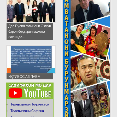
Дар Русия ғолибони Озмун
барои беҳтарин мақола
бахшида...
ИҚТИБОС АЗ ПАЁМ
Телевизиоин Тоҷикистон
Телевизиони Сафина