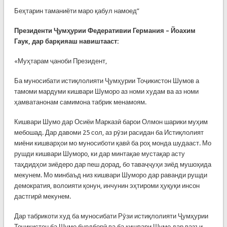
Беҳтарин таманиёти маро қабул намоед”
Президенти Ҷумҳурии Федеративии Германия – Йоахим
Гаук, дар барқияаш навиштааст:
«Муҳтарам ҷаноби Президент,
Ба муносибати истиқлолияти Ҷумҳурии Тоҷикистон Шумов а
тамоми мардуми кишвари Шуморо аз номи худам ва аз номи
ҳамватанонам самимона табрик менамоям.
Кишвари Шумо дар Осиёи Марказӣ барои Олмон шарики муҳим
мебошад. Дар давоми 25 сол, аз рӯзи расидан ба Истиқлолият
миёни кишварҳои мо муносиботи қавӣ ба роҳ монда шудааст. Мо
рушди кишвари Шуморо, ки дар минтақае мустақар асту
таҳдидҳои зиёдеро дар пеш дорад, бо таваҷҷуҳи зиёд мушоҳида
мекунем. Мо минбаъд низ кишвари Шуморо дар раванди рушди
демократия, волоияти қонун, инчунин эҳтироми ҳуқуқи инсон
дастгирӣ мекунем.
Дар табрикоти худ ба муносибати Рӯзи истиқлолияти Ҷумҳурии
Тоҷикистон ба Шумо бурдборӣ ва ба кишвари Шумо дар вазъи