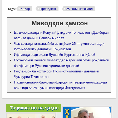
Tags:
Хабар
Президент
25 соли Истиқлол
Маводҳои ҳамсон
Ба имзо расидани Қонуни Ҷумҳурии Тоҷикистон «Дар бораи
авф» аз ҷониби Пешвои миллат
Ҷамъомади тантанавӣ ба истиқболи 25 — умин солгарди
Истиқлолияти давлатии Тоҷикистон
Ифтитоҳи роҳи оҳани Душанбе-Қурғонтеппа-Кӯлоб
Суханронии Пешвои миллат дар маросими оғози роҳпаймоӣ
ба ифтихори Рӯзи истиқлолияти давлатӣ
Роҳпаймоӣ ба ифтихори Рӯзи истиқлолияти давлатии
Ҷумҳурии Тоҷикистон
Пахши онлайни барномаи фарҳангии театрикунонидашуда
бахшида ба 25 – умин солгарди Истиқлолият
Тоҷикистон ва ҷаҳон