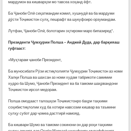
мардумон ва кишварҳои мо тавсеа хоҳанд ёфт.
Ба Ҷаноби Олӣ сиҳатмандии комил, хушнудӣ ва ба мардуми
дӯсти Тоҷикистон сулҳ, пешрафт ва шукуфоиро орзумандам.
Лутфан, Ҷаноби Олӣ, болотарин эҳтироми маро бипазиред”.
Президенти Ҷумҳурии Полша – Анджей Дуда, дар барқияаш
гуфтааст:
«Муҳтарам ҷаноби Президент,
Ба муносибати Рӯзи истиқлолияти Ҷумҳурии Тоҷикистон аз номи
Халқи Полша ва шахсан аз номи худам табрикоти самимии
худро ба Шумо, Ҷаноби Президент ва ба тамоми шаҳрвандони
Тоҷикистон ирсол медорам.
Полша омодааст талошҳои Тоҷикистонро баҳри таҳкими
соҳибистиқлолии худ ба хотири навсозии кишвар ва таъмини
сулҳу субот дар ҷомеа дастгирӣ намояд.
Ба кишвари Шумо ва тамоми сокинони он дар роҳи таҳкими
сулҳу амният дар Осиёи Марказӣ шукуфоиву муваффақият