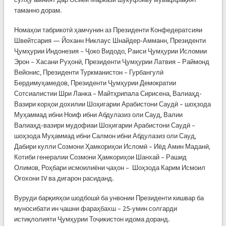
таманно дорам.
Номаҳои табрикотӣ ҳамчунин аз Президенти Конфедератсияи
Швейтсария — Йоханн Никлаус Шнайдер-Амманн, Президенти
Ҷумҳурии Индонезия – Ҷоко Видодо, Раиси Ҷумҳурии Исломии
Эрон – Хасани Руҳонӣ, Президенти Ҷумҳурии Латвия – Раймонд
Вейонис, Президенти Туркманистон – Гурбангулӣ
Бердимуҳамедов, Президенти Ҷумҳурии Демократии
Сотсиалистии Шри Ланка – Майтҳрипала Сирисена, Валиаҳд-
Вазири корҳои дохилии Шоҳигарии Арабистони Саудӣ – шоҳзода
Муҳаммад ибни Ноиф ибни Абдулазиз оли Сауд, Валии
Валиаҳд-вазири мудофиаи Шоҳигарии Арабистони Саудӣ –
шоҳзода Муҳаммад ибни Салмон ибни Абдулазиз оли Сауд,
Дабири кулли Созмони Ҳамкориҳои Исломӣ – Иёд Амин Маданӣ,
Котиби генералии Созмони Ҳамкориҳои Шанхай – Рашид
Олимов, Роҳбари исмоилиёни ҷаҳон – Шоҳзода Карим Исмоил
Оғохони IV ва дигарон расиданд.
Вуруди барқияҳои шодбошӣ ба унвонии Президенти кишвар ба
муносибати ин ҷашни фараҳбахш – 25-умин солгарди
истиқлолияти Ҷумҳурии Тоҷикистон идома доранд.