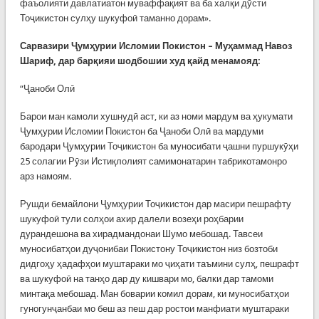
фаъолияти давлатиатон муваффақият ва ба халқи дӯсти
Тоҷикистон сулҳу шукуфоӣ таманно дорам».
Сарвазири Ҷумҳурии Исломии Покистон – Муҳаммад Навоз
Шариф, дар барқияи шодбошии худ қайд менамояд:
“Ҷаноби Олӣ
Барои ман камоли хушнудӣ аст, ки аз номи мардум ва ҳукумати
Ҷумҳурии Исломии Покистон ба Ҷаноби Олӣ ва мардуми
бародари Ҷумҳурии Тоҷикистон ба муносибати ҷашни пуршукӯҳи
25 солагии Рӯзи Истиқлолият самимонатарин табрикотамонро
арз намоям.
Рушди бемайлони Ҷумҳурии Тоҷикистон дар масири пешрафту
шукуфоӣ тули солҳои ахир далели возеҳи роҳбарии
дурандешона ва хирадмандонаи Шумо мебошад. Тавсеи
муносибатҳои дуҷонибаи Покистону Тоҷикистон низ бозтоби
дидгоҳу ҳадафҳои муштараки мо ҷиҳати таъмини сулҳ, пешрафт
ва шукуфоӣ на танҳо дар ду кишвари мо, балки дар тамоми
минтақа мебошад. Ман боварии комил дорам, ки муносибатҳои
гуногунҷанбаи мо беш аз пеш дар ростои манфиати муштараки