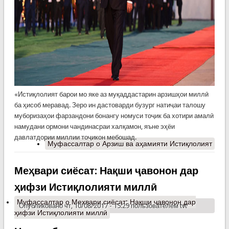
«Истиқлолият барои мо яке аз муқаддастарин арзишҳои миллӣ
ба ҳисоб меравад. Зеро ин дастоварди бузург натиҷаи талошу
муборизаҳои фарзандони бонангу номуси тоҷик ба хотири амалӣ
намудани ормони чандинасраи халқамон, яъне эҳёи
давлатдории миллии тоҷикон мебошад.
Муфассалтар
о Арзиш ва аҳамияти Истиқлолият
Меҳвари сиёсат: Нақши ҷавонон дар
ҳифзи Истиқлолияти миллӣ
Муфассалтар
о Меҳвари сиёсат: Нақши ҷавонон дар
Опубликовано чт, 10/08/2017 - 15:29 пользователем
tvt
ҳифзи Истиқлолияти миллӣ