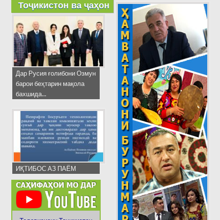
Тоҷикистон ва ҷаҳон
Дар Русия ғолибони Озмун
барои беҳтарин мақола
бахшида...
ИҚТИБОС АЗ ПАЁМ