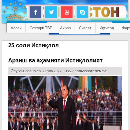
Асосӣ
Сохтори ТВТ
Ахбор
Сиёсат
Иқтисод
Фар
25 соли Истиқлол
Арзиш ва аҳамияти Истиқлолият
Опубликовано ср, 23/08/2017 - 08:27 пользователем
tvt