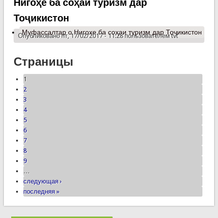
Нигоҳе ба соҳаи туризм дар
Тоҷикистон
Муфассалтар
о Нигоҳе ба соҳаи туризм дар Тоҷикистон
Опубликовано пт, 17/02/2017 - 11:28 пользователем
tvt
Страницы
1
2
3
4
5
6
7
8
9
…
следующая ›
последняя »