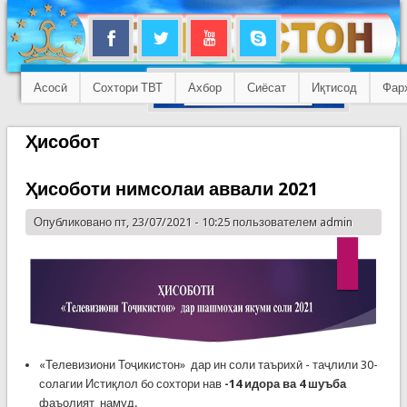
Асосӣ
Сохтори ТВТ
Ахбор
Сиёсат
Иқтисод
Фар
Ҳисобот
Ҳисоботи нимсолаи аввали 2021
Опубликовано пт, 23/07/2021 - 10:25 пользователем
admin
«Телевизиони Тоҷикистон» дар ин соли таърихӣ - таҷлили 30-
солагии Истиқлол бо сохтори нав
-14 идора ва 4 шуъба
фаъолият намуд.