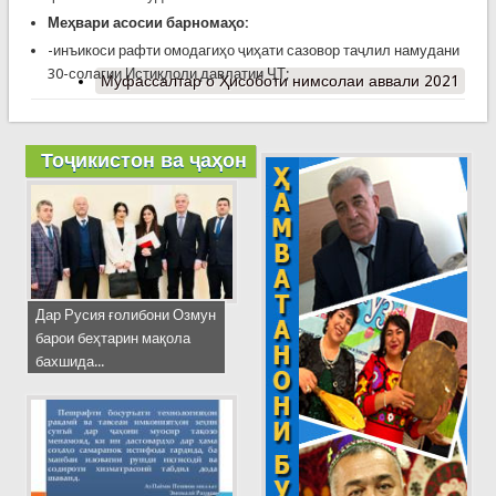
Меҳвари асосии барномаҳо:
-инъикоси рафти омодагиҳо ҷиҳати сазовор таҷлил намудани
30-солагии Истиқлоли давлатии ҶТ;
Муфассалтар
о Ҳисоботи нимсолаи аввали 2021
Тоҷикистон ва ҷаҳон
Дар Русия ғолибони Озмун
барои беҳтарин мақола
бахшида...