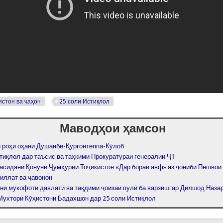
истон ва ҷаҳон
25 соли Истиқлол
Маводҳои ҳамсон
 роҳи оҳани Душанбе-Қурғонтеппа-Кӯлоб
тиқлол дар таъсис ва таҳкими Прокуратураи генералии ҶТ
расидани Қонуни Ҷумҳурии Тоҷикистон «Дар бораи авф» аз ҷониби Пешвои
иллат ва ҷавонон
ни мукофоти давлатӣ ва тақдими ҷоизаи пулӣ ба варзишгар Дилшод Наза
Мухтори Кӯҳистони Бадахшон дар 25 соли Истиқлол