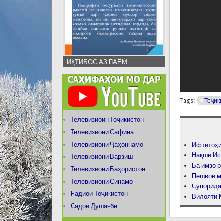
ИҚТИБОС АЗ ПАЁМ
Tags:
Тоҷик
Телевизиоин Тоҷикистон
Телевизиони Сафина
Телевизиони Ҷаҳоннамо
Ифтитоҳи
Нақши Ис
Телевизиони Варзиш
Ба имзо 
Телевизиони Баҳористон
Пешвои м
Телевизиони Синамо
Супорида
Радиои Тоҷикистон
Вилояти 
Садои Душанбе