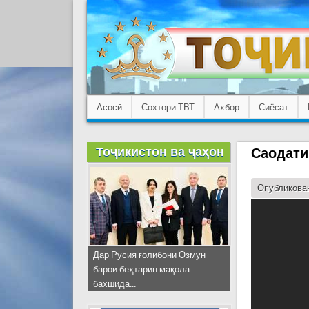
Асосӣ
Сохтори ТВТ
Ахбор
Сиёсат
Тоҷикистон ва ҷаҳон
Саодати
Опубликован
Дар Русия ғолибони Озмун
барои беҳтарин мақола
бахшида...