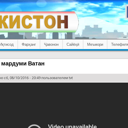
Иқтисод
Фарҳанг
Ҷавонон
Сайёҳӣ
Меъмори
Телефил
 мардуми Ватан
о сб, 08/10/2016 - 20:49 пользователем
tvt