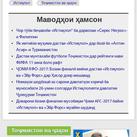
Истиқлол
Тоҷикистон ва ҷаҳон
Маводҳои ҳамсон
Чор тӯби беҷавоби «Истиқлол” ба дарвозаи «Серес Негрос»-
и Филиппин
Як имтиёзи муҳими дастаи «Истиқлол» дар бозӣ бо «Алтин
Асир»-и Туркманистон
Дастаи мунтахаби футболи Тоҷикистон дар рейтинги нави
ФИФА 11 зина боло рафт
ҶОМИ КФО-2017: Бозии финалӣ миёни дастаи «Истиқлол»
ва «Эйр Форс» дар Ҳисор доир мешавад
Номаҳои шодбошӣ аз сарони давлатҳои хориҷӣ ба
муносибати 26-умин солгарди Истиқлолияти давлатии
Ҷумҳурии Тоҷикистон
Доварони бозии финалии мусобиқаи Ҷоми AFC-2017 байни
«Истиқлол» ва «Эйр Форс» муайян шуданд
Тоҷикистон ва ҷаҳон