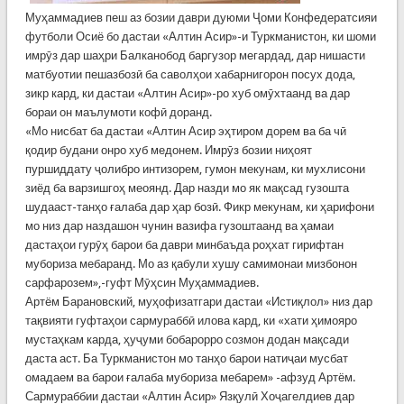
Муҳаммадиев пеш аз бозии даври дуюми Ҷоми Конфедератсияи
футболи Осиё бо дастаи «Алтин Асир»-и Туркманистон, ки шоми
имрӯз дар шаҳри Балканобод баргузор мегардад, дар нишасти
матбуотии пешазбозӣ ба саволҳои хабарнигорон посух дода,
зикр кард, ки дастаи «Алтин Асир»-ро хуб омӯхтаанд ва дар
бораи он маълумоти кофӣ доранд.
«Мо нисбат ба дастаи «Алтин Асир эҳтиром дорем ва ба чӣ
қодир будани онро хуб медонем. Имрӯз бозии ниҳоят
пуршиддату ҷолибро интизорем, гумон мекунам, ки мухлисони
зиёд ба варзишгоҳ меоянд. Дар назди мо як мақсад гузошта
шудааст-танҳо ғалаба дар ҳар бозӣ. Фикр мекунам, ки ҳарифони
мо низ дар наздашон чунин вазифа гузоштаанд ва ҳамаи
дастаҳои гурӯҳ барои ба даври минбаъда роҳхат гирифтан
мубориза мебаранд. Мо аз қабули хушу самимонаи мизбонон
сарфарозем»,-гуфт Мӯҳсин Муҳаммадиев.
Артём Барановский, муҳофизатгари дастаи «Истиқлол» низ дар
тақвияти гуфтаҳои сармураббӣ илова кард, ки «хати ҳимояро
мустаҳкам карда, ҳуҷуми бобарорро созмон додан мақсади
даста аст. Ба Туркманистон мо танҳо барои натиҷаи мусбат
омадаем ва барои ғалаба мубориза мебарем» -афзуд Артём.
Сармураббии дастаи «Алтин Асир» Язқулӣ Хоҷагелдиев дар