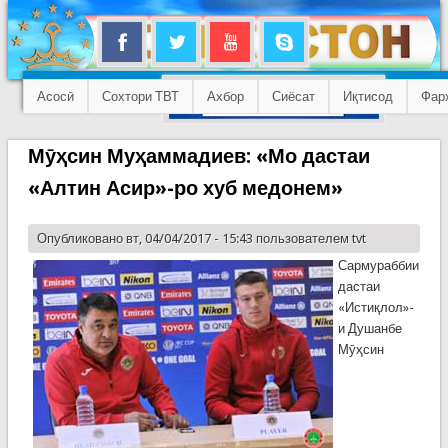
Асосӣ
Сохтори ТВТ
Ахбор
Сиёсат
Иқтисод
Фар
Мӯҳсин Муҳаммадиев: «Мо дастаи
«Алтин Асир»-ро хуб медонем»
Опубликовано вт, 04/04/2017 - 15:43 пользователем
tvt
Сармураббии
дастаи
«Истиқлол»-
и Душанбе
Мӯҳсин