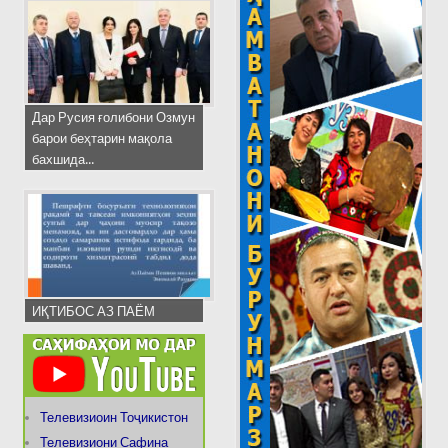
Дар Русия ғолибони Озмун
барои беҳтарин мақола
бахшида...
ИҚТИБОС АЗ ПАЁМ
Телевизиоин Тоҷикистон
Телевизиони Сафина