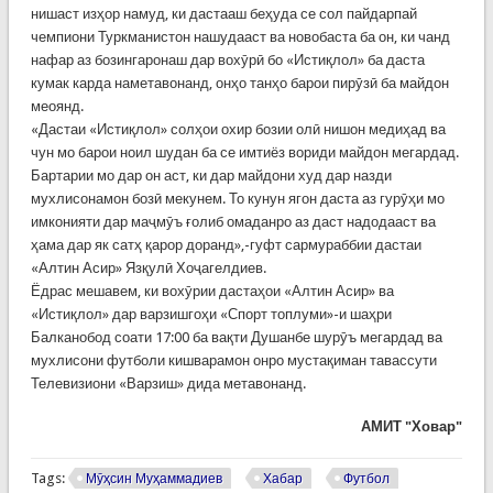
нишаст изҳор намуд, ки дастааш беҳуда се сол пайдарпай
чемпиони Туркманистон нашудааст ва новобаста ба он, ки чанд
нафар аз бозингаронаш дар вохӯрӣ бо «Истиқлол» ба даста
кумак карда наметавонанд, онҳо танҳо барои пирӯзӣ ба майдон
меоянд.
«Дастаи «Истиқлол» солҳои охир бозии олӣ нишон медиҳад ва
чун мо барои ноил шудан ба се имтиёз вориди майдон мегардад.
Бартарии мо дар он аст, ки дар майдони худ дар назди
мухлисонамон бозӣ мекунем. То кунун ягон даста аз гурӯҳи мо
имконияти дар маҷмӯъ ғолиб омаданро аз даст надодааст ва
ҳама дар як сатҳ қарор доранд»,-гуфт сармураббии дастаи
«Алтин Асир» Язқулӣ Хоҷагелдиев.
Ёдрас мешавем, ки вохӯрии дастаҳои «Алтин Асир» ва
«Истиқлол» дар варзишгоҳи «Спорт топлуми»-и шаҳри
Балканобод соати 17:00 ба вақти Душанбе шурӯъ мегардад ва
мухлисони футболи кишварамон онро мустақиман тавассути
Телевизиони «Варзиш» дида метавонанд.
АМИТ "Ховар"
Tags:
Мӯҳсин Муҳаммадиев
Хабар
Футбол