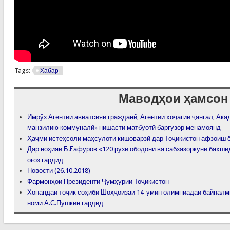
Tags:
Хабар
Маводҳои ҳамсон
Имрӯз Агентии авиатсияи гражданӣ, Агентии хоҷагии ҷангал, Ак
манзилию коммуналӣ» нишасти матбуотӣ баргузор менамоянд
Ҳаҷми истеҳсоли маҳсулоти кишоварзӣ дар Тоҷикистон афзоиш 
Дар ноҳияи Б.Ғафуров «120 рӯзи ободонӣ ва сабзазоркунӣ бахш
оғоз гардид
Новости (26.10.2018)
Фармонҳои Президенти Ҷумҳурии Тоҷикистон
Хонандаи тоҷик соҳиби Шоҳҷоизаи 14-умин олимпиадаи байналми
номи А.С.Пушкин гардид