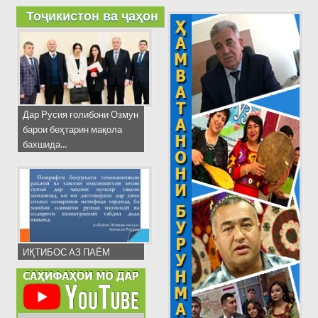
Тоҷикистон ва ҷаҳон
Дар Русия ғолибони Озмун
барои беҳтарин мақола
бахшида...
ИҚТИБОС АЗ ПАЁМ