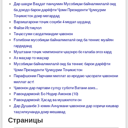
Дар шаҳри Ваҳдат панҷумин Мусобиқаи байналмилалӣ оид
ба дзюдо барои дарёфти Ҷоми Президенти Ҷумҳурии
Тоҷикистон доир мегардад
Варзишгарони тоҷик соҳиби 4 медал шуданд
Файзи Истиқлол
Таҷассуми саодатмандии ҷавонон
Ғолибони мусобиқаи байналмилалӣ оид ба теннис муайян
гардиданд
Муштзани тоҷик чемпионати ҷаҳонро бо ғалаба оғоз кард
Аз маҳзар то маҳзар
Мусобиқаи байналмилалӣ оид ба теннис барои дарёфти
Ҷоми Президенти Ҷумҳурии Тоҷикистон
Парафшонии Парчами миллат аз иродаю ҷасорати ҷавонони
миллат аст!
Ҷавонон дар партави сулҳу суботи Ватани азиз...
Равондармонӣ: Бо Нодир Амонов (10)
Равондармонӣ: Ҳасад ва мушкилоти он
Дар Душанбе 3-юмин Анҷумани ҷавонони дар хориҷи кишвар
таҳсилкунанда доир мешавад
Страницы