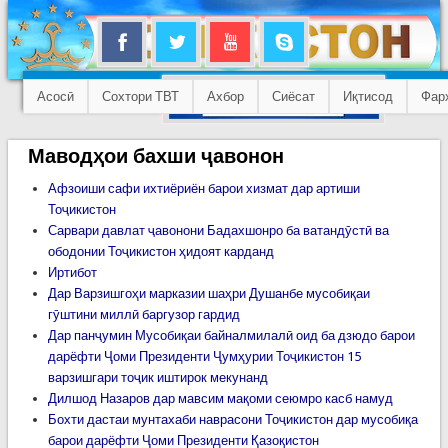
Асосӣ
Сохтори ТВТ
Ахбор
Сиёсат
Иқтисод
Фар
Маводҳои бахши ҷавонон
Афзоиши сафи ихтиёриён барои хизмат дар артиши
Тоҷикистон
Сарвари давлат ҷавонони Бадахшонро ба ватандӯстӣ ва
ободонии Тоҷикистон ҳидоят карданд
Иртибот
Дар Варзишгоҳи марказии шаҳри Душанбе мусобиқаи
гӯштини миллӣ баргузор гардид
Дар панҷумин Мусобиқаи байналмилалӣ оид ба дзюдо барои
дарёфти Ҷоми Президенти Ҷумҳурии Тоҷикистон 15
варзишгари тоҷик иштирок мекунанд
Дилшод Назаров дар мавсим мақоми сеюмро касб намуд
Бохти дастаи мунтахаби наврасони Тоҷикистон дар мусобиқа
барои дарёфти Ҷоми Президенти Қазоқистон