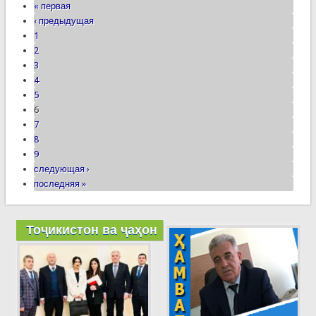
« первая
‹ предыдущая
1
2
3
4
5
6
7
8
9
следующая ›
последняя »
Тоҷикистон ва ҷаҳон