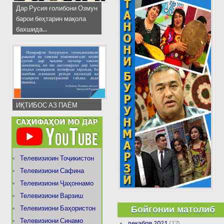
Дар Русия ғолибони Озмун
барои беҳтарин мақола
бахшида...
ИҚТИБОС АЗ ПАЁМ
Телевизиоин Тоҷикистон
Телевизиони Сафина
Телевизиони Ҷаҳоннамо
Телевизиони Варзиш
Бойгонии матолиб
Телевизиони Баҳористон
Телевизиони Синамо
декабря 2021
(27)