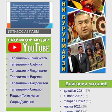
ИҚТИБОС АЗ ПАЁМ
Телевизиоин Тоҷикистон
Телевизиони Сафина
Телевизиони Ҷаҳоннамо
Телевизиони Варзиш
Бойгонии матолиб
Телевизиони Баҳористон
Телевизиони Синамо
декабря 2021
(27)
Радиои Тоҷикистон
января 2022
(38)
февраля 2022
(16)
Садои Душанбе
марта 2022
(20)
апреля 2022
(41)