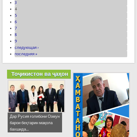
3
4
5
6
7
8
9
следующая ›
последняя »
Тоҷикистон ва ҷаҳон
Дар Русия ғолибони Озмун
барои беҳтарин мақола
бахшида...