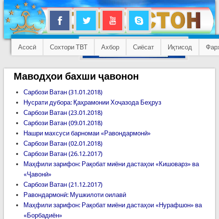
Асосӣ
Сохтори ТВТ
Ахбор
Сиёсат
Иқтисод
Фар
Маводҳои бахши ҷавонон
Сарбози Ватан (31.01.2018)
Нусрати дубора: Қаҳрамонии Хоҷазода Беҳруз
Сарбози Ватан (23.01.2018)
Сарбози Ватан (09.01.2018)
Нашри махсуси барномаи «Равондармонӣ»
Сарбози Ватан (02.01.2018)
Сарбози Ватан (26.12.2017)
Маҳфили зарифон: Рақобат миёни дастаҳои «Кишоварз» ва
«Ҷавонӣ»
Сарбози Ватан (21.12.2017)
Равондармонӣ: Мушкилоти оилавӣ
Маҳфили зарифон: Рақобат миёни дастаҳои «Нурафшон» ва
«Борбадиён»