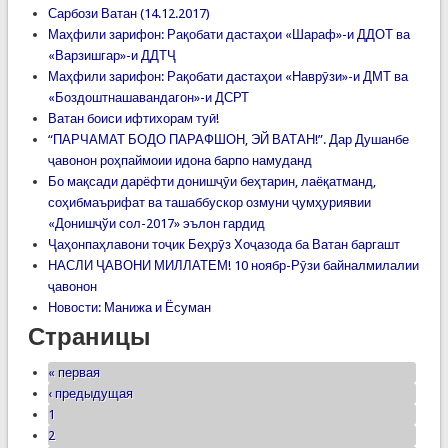
Сарбози Ватан (14.12.2017)
Маҳфили зарифон: Рақобати дастаҳои «Шараф»-и ДДОТ ва
«Варзишгар»-и ДДТҶ
Маҳфили зарифон: Рақобати дастаҳои «Наврӯзи»-и ДМТ ва
«Боздоштнашавандагон»-и ДСРТ
Ватан боиси ифтихорам туӣ!
“ПАРЧАМАТ БОДО ПАРАФШОН, ЭЙ ВАТАН!”. Дар Душанбе
ҷавонон роҳпаймоии идона барпо намуданд
Бо мақсади дарёфти донишҷӯи беҳтарин, лаёқатманд,
соҳибмаърифат ва ташаббускор озмуни ҷумҳуриявии
«Донишҷўи сол-2017» эълон гардид
Ҷаҳонпаҳлавони тоҷик Беҳрӯз Хоҷазода ба Ватан баргашт
НАСЛИ ҶАВОНИ МИЛЛАТЕМ! 10 ноябр-Рӯзи байналмилалии
ҷавонон
Новости: Манижа и Ёсуман
Страницы
« первая
‹ предыдущая
1
2