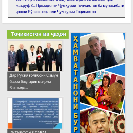
маъруф ба Президенти Ҷумҳурии Тоҷикистон ба муносибати
ҷашни Рӯзи истиқлоли Ҷумҳурии Тоҷикистон
Тоҷикистон ва ҷаҳон
Дар Русия ғолибони Озмун
барои беҳтарин мақола
бахшида...
ИҚТИБОС АЗ ПАЁМ