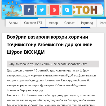
Асосӣ
Сохтори ТВТ
Ахбор
Сиёсат
Иқтисод
Фар
Вохӯрии вазирони корҳои хориҷии
Тоҷикистону Узбекистон дар ҳошияи
Шӯрои ВКХ ИДМ
Опубликовано пт, 16/09/2016 - 09:59 пользователем
tvt
Дар шаҳри Бишкек 15 сентябр дар ҳошияи ҷаласаи Шӯрои
вазирони корҳои хориҷии кишварҳои узви ИДМ вохӯрии вазири
корҳои хориҷии Ҷумҳурии Тоҷикистон Сироҷидин Аслов бо
вазири корҳои хориҷии Ҷумҳурии Узбекистон Абдулазиз
Комилов баргузор гардид.
Тавре аз ВКХ Тоҷикистон хабар доданд, дар мулоқот тарафҳо
масоили васеи муносибатҳои дуҷониба ва бисёрҷониба миёни
Тоҷикистон ва Узбекистон, инчунин дурнамои рушди ҳамкории