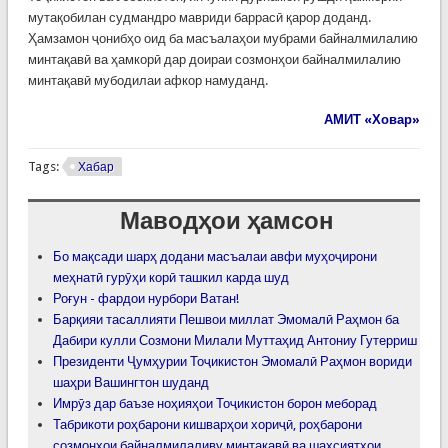
мутақобилан судмандро мавриди баррасӣ қарор доданд.
Ҳамзамон ҷонибҳо оид ба масъалаҳои мубрами байналмилалию
минтақавӣ ва ҳамкорӣ дар доираи созмонҳои байналмилалию
минтақавӣ мубодилаи афкор намуданд.
АМИТ «Ховар»
Tags:
Хабар
Маводҳои ҳамсон
Бо мақсади шарҳ додани масъалаи авфи муҳоҷирони
меҳнатӣ гурӯҳи корӣ ташкил карда шуд
Роғун - фардои нурбори Ватан!
Барқияи тасаллияти Пешвои миллат Эмомалӣ Раҳмон ба
Дабири кулли Созмони Милали Муттаҳид Антониу Гутерриш
Президенти Ҷумҳурии Тоҷикистон Эмомалӣ Раҳмон вориди
шаҳри Вашингтон шуданд
Имрӯз дар баъзе ноҳияҳои Тоҷикистон борон меборад
Табрикоти роҳбарони кишварҳои хориҷӣ, роҳбарони
созмонҳои байналмилаливу минтақавӣ ва шахсиятҳои