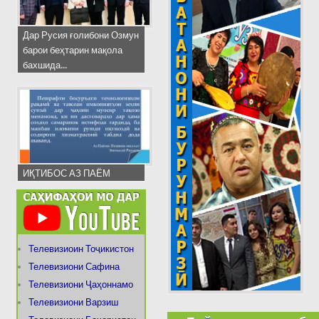
Дар Русия ғолибони Озмун
барои беҳтарин мақола
бахшида...
ИҚТИБОС АЗ ПАЁМ
Телевизиоин Тоҷикистон
Телевизиони Сафина
Телевизиони Ҷаҳоннамо
Телевизиони Варзиш