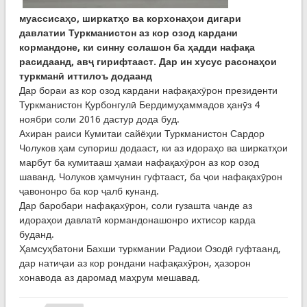
муассисаҳо, ширкатҳо ва корхонаҳои дигари
давлатии Туркманистон аз кор озод кардани
кормандоне, ки синну солашон ба ҳадди нафақа
расидаанд, авҷ гирифтааст. Дар ин хусус расонаҳои
туркманӣ иттилоъ додаанд
Дар бораи аз кор озод кардани нафақахӯрон президенти
Туркманистон Қурбонгулӣ Бердимуҳаммадов ҳанӯз 4
ноябри соли 2016 дастур дода буд.
Ахиран раиси Кумитаи сайёҳии Туркманистон Сардор
Чолуков ҳам супориш додааст, ки аз идораҳо ва ширкатҳои
марбут ба кумитааш ҳамаи нафақахӯрон аз кор озод
шаванд. Чолуков ҳамчунин гуфтааст, ба ҷои нафақахӯрон
ҷавононро ба кор ҷалб кунанд.
Дар баробари нафақахӯрон, соли гузашта чанде аз
идораҳои давлатӣ кормандонашонро ихтисор карда
буданд.
Ҳамсуҳбатони Бахши туркмании Радиои Озодӣ гуфтаанд,
дар натиҷаи аз кор рондани нафақахӯрон, ҳазорон
хонавода аз даромад маҳрум мешавад.