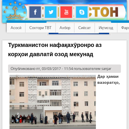
Асосӣ
Сохтори ТВТ
Ахбор
Сиёсат
Иқтисод
Фар
Туркманистон нафақахӯронро аз
корҳои давлатӣ озод мекунад
Опубликовано пт, 03/03/2017 - 11:54 пользователем
sanjar
Дар ҳамаи
вазоратҳо,