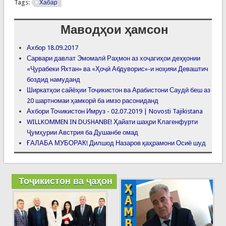
Tags:
Хабар
Маводҳои ҳамсон
Ахбор 18.09.2017
Сарвари давлат Эмомалӣ Раҳмон аз хоҷагиҳои деҳқонии
«Ҷурабеки Яхтан» ва «Ҳоҷӣ Абдуворис»-и ноҳияи Деваштич
боздид намуданд
Ширкатҳои сайёҳии Тоҷикистон ва Арабистони Саудӣ беш аз
20 шартномаи ҳамкорӣ ба имзо расониданд
Ахбори Точикистон Имруз - 02.07.2019 | Novosti Tajikistana
WILLKOMMEN IN DUSHANBE! Ҳайати шаҳри Клагенфурти
Ҷумҳурии Австрия ба Душанбе омад
ҒАЛАБА МУБОРАК! Дилшод Назаров қаҳрамони Осиё шуд
Тоҷикистон ва ҷаҳон