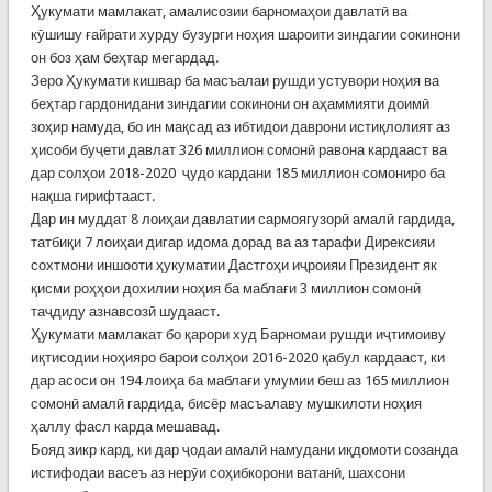
Ҳукумати мамлакат, амалисозии барномаҳои давлатӣ ва
кӯшишу ғайрати хурду бузурги ноҳия шароити зиндагии сокинони
он боз ҳам беҳтар мегардад.
Зеро Ҳукумати кишвар ба масъалаи рушди устувори ноҳия ва
беҳтар гардонидани зиндагии сокинони он аҳаммияти доимӣ
зоҳир намуда, бо ин мақсад аз ибтидои даврони истиқлолият аз
ҳисоби буҷети давлат 326 миллион сомонӣ равона кардааст ва
дар солҳои 2018-2020 ҷудо кардани 185 миллион сомониро ба
нақша гирифтааст.
Дар ин муддат 8 лоиҳаи давлатии сармоягузорӣ амалӣ гардида,
татбиқи 7 лоиҳаи дигар идома дорад ва аз тарафи Дирексияи
сохтмони иншооти ҳукуматии Дастгоҳи иҷроияи Президент як
қисми роҳҳои дохилии ноҳия ба маблағи 3 миллион сомонӣ
таҷдиду азнавсозӣ шудааст.
Ҳукумати мамлакат бо қарори худ Барномаи рушди иҷтимоиву
иқтисодии ноҳияро барои солҳои 2016-2020 қабул кардааст, ки
дар асоси он 194 лоиҳа ба маблағи умумии беш аз 165 миллион
сомонӣ амалӣ гардида, бисёр масъалаву мушкилоти ноҳия
ҳаллу фасл карда мешавад.
Бояд зикр кард, ки дар ҷодаи амалӣ намудани иқдомоти созанда
истифодаи васеъ аз нерӯи соҳибкорони ватанӣ, шахсони