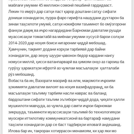
маблағи умумии 45 миллион сомонӣ пешбинӣ гардидааст.
Лекин то имрӯз дар сатҳи паст қарор доштани сатҳу сифати
дониши хонандагон, пурра фаро гирифта нашудани духтарон ба
зинаи таҳсилоти умумӣ, сатҳи нокифояи таъминот бо омӯзгорони
фанҳои дақиқ ва иҷро нагардидани Барномаи давлатии рушди
муассисаҳои томактабӣ ва миёнаи умумии хусусӣ барои солҳои
2014-2020 дар ноҳия боиси нигаронии ҷиддӣ мебошад.
Ҳамчунин, тақвият додани корҳои тарбиявӣ дар байни
хонандагон, дар зеҳну шуури ҷавонон бедор кардани нангу
номуси миллӣ, ҳисси ватанпарварӣ ва ҳимояи онҳо аз гароиш ба
гурӯҳу ҳаракатҳои ифротӣ аз ҷумлаи масъалаҳои ҳалталаби
рӯз мебошанд.
Вобаста ба ин, Вазорати маориф ва илм, мақомоти иҷроияи
ҳокимияти давлатии вилоят ва ноҳия вазифадоранд, ки ба
масъалаҳои таълиму тарбияи насли наврас ва баланд
бардоштани сифати таълим эътибори ҷиддӣ дода, ҷиҳати ҳалли
мушкилоти мавҷуда, аз ҷумла дар самти иҷрои барномаи
зикршуда, таъминоти муассисаҳои таълимӣ бо технологияҳои
муосири иттилотиву коммуникатсионӣ ва бартараф намудани
таҳсили хонандагон дар се баст тадбирҳои иловагӣ андешанд.
Илова бар ин, такроран хотиррасон менамоям, ки ҳар яки мо