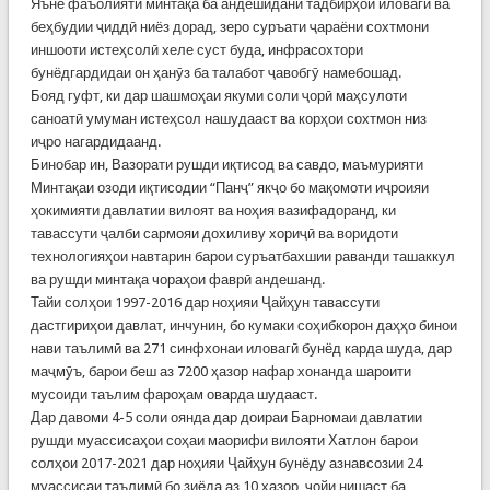
Яъне фаъолияти минтақа ба андешидани тадбирҳои иловагӣ ва
беҳбудии ҷиддӣ ниёз дорад, зеро суръати ҷараёни сохтмони
иншооти истеҳсолӣ хеле суст буда, инфрасохтори
бунёдгардидаи он ҳанӯз ба талабот ҷавобгӯ намебошад.
Бояд гуфт, ки дар шашмоҳаи якуми соли ҷорӣ маҳсулоти
саноатӣ умуман истеҳсол нашудааст ва корҳои сохтмон низ
иҷро нагардидаанд.
Бинобар ин, Вазорати рушди иқтисод ва савдо, маъмурияти
Минтақаи озоди иқтисодии “Панҷ” якҷо бо мақомоти иҷроияи
ҳокимияти давлатии вилоят ва ноҳия вазифадоранд, ки
тавассути ҷалби сармояи дохиливу хориҷӣ ва воридоти
технологияҳои навтарин барои суръатбахшии раванди ташаккул
ва рушди минтақа чораҳои фаврӣ андешанд.
Тайи солҳои 1997-2016 дар ноҳияи Ҷайҳун тавассути
дастгириҳои давлат, инчунин, бо кумаки соҳибкорон даҳҳо бинои
нави таълимӣ ва 271 синфхонаи иловагӣ бунёд карда шуда, дар
маҷмӯъ, барои беш аз 7200 ҳазор нафар хонанда шароити
мусоиди таълим фароҳам оварда шудааст.
Дар давоми 4-5 соли оянда дар доираи Барномаи давлатии
рушди муассисаҳои соҳаи маорифи вилояти Хатлон барои
солҳои 2017-2021 дар ноҳияи Ҷайҳун бунёду азнавсозии 24
муассисаи таълимӣ бо зиёда аз 10 ҳазор ҷойи нишаст ба