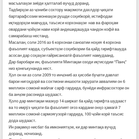
масъалаҳои зиёди ҳалталаб вуҷуд доранд.
Тадбирҳои аз ҷониби сохтору мақомоти дахлдор ҷиҳати
бартарафсозии монеаҳои рушди соҳибкорӣ, истифодаи
иқтидорҳои мавҷуда, таъсиси корхонаҳои нав ва фароҳам
овардани ҷойҳои нави корӣ андешидашуда чандон кофӣ ва
самарабахш нестанд.
Масалан, соли 2016 аз 6 корхонаи саноатии ноҳия 4 корхона
фаъолият карда, субъектҳои соҳибкории ба қайд гирифташуда
асосан дар соҳаҳои ғайрисаноатӣ фаъолият намудаанд.
Дар баробари ин, фаъолияти Минтақаи озоди иқтисодии “Панҷ”
низ қонеъкунанда нест.
Ҳол он ки аз соли 2009 то инҷониб аз ҳисоби буҷети давлат
барои нигоҳдорӣ ва сохтмони иншооти зарурати аввалияи он 6
миллион сомонӣ маблағ сарф гардида, бунёди инфрасохтори он
ба анҷом расонида шудааст.
Ҳоло дар минтақаи мазкур 14 ширкат ба қайд гирифта шудааст
ва то имрӯз ҷиҳати ба фаъолият оғоз кардани онҳо ҳамагӣ 7
миллион сомонӣ сармоягузорӣ гардида, 100 ҷойи корӣ таъсис
дода шудааст.
Ин рақамҳо нисбат ба имкониятҳое, ки дар минтақа вуҷуд
доранд, ночизанд.