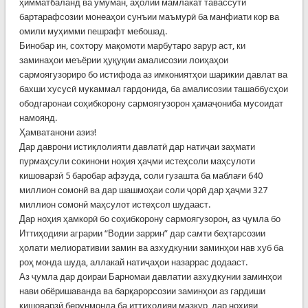
ҳимматбаланд ва умуман, аҳолии мамлакат тавассути
бартарафсозии монеаҳои сунъии маъмурӣ ба манфиати кор ва
омили муҳимми пешрафт мебошад.
Бинобар ин, сохтору мақомоти марбутаро зарур аст, ки
заминаҳои меъёрии ҳуқуқии амалисозии лоиҳаҳои
сармоягузориро бо истифода аз имкониятҳои шарикии давлат ва
бахши хусусӣ мукаммал гардонида, ба амалисозии ташаббусҳои
ободгаронаи соҳибкорону сармоягузорон ҳамаҷониба мусоидат
намоянд.
Ҳамватанони азиз!
Дар даврони истиқлолияти давлатӣ дар натиҷаи заҳмати
пурмаҳсули сокинони ноҳия ҳаҷми истеҳсоли маҳсулоти
кишоварзӣ 5 баробар афзуда, соли гузашта ба маблағи 640
миллион сомонӣ ва дар шашмоҳаи соли ҷорӣ дар ҳаҷми 327
миллион сомонӣ маҳсулот истеҳсол шудааст.
Дар ноҳия ҳамкорӣ бо соҳибкорону сармоягузорон, аз ҷумла бо
Иттиҳодияи аграрии “Водии заррин” дар самти беҳтарсозии
ҳолати мелиоративии замин ва азхудкунии заминҳои нав хуб ба
роҳ монда шуда, аллакай натиҷаҳои назаррас додааст.
Аз ҷумла дар доираи Барномаи давлатии азхудкунии заминҳои
нави обёришаванда ва барқарорсозии заминҳои аз гардиши
кишоварзӣ берунмонда ба иттиҳодияи мазкур дар ноҳияи