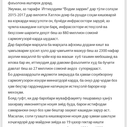
фаъолона иштирок дорад.
Умуман, аз тарафи Иттиҳодияи “Водии заррин” дар тӯли солҳои
2015-2017 дар вилояти Хатлон доир ба рушди соҳаи кишоварзӣ
ва коркарди маҳсулоти он, бунёди инфрасохтори зарурӣ, аз
ҷумла кашидани хатҳои барқ, инфрасохтори истеҳсолӣ ва
беҳсозии шароити деҳот беш аз 880 миллион сомонӣ
сармоягузорӣ карда шудааст.
Дар баробари марҳала ба марҳала афзоиш додани кишт ва
ҷамъоварии ҳосил ҳоло дар ҷамъияти мазкур беш аз 2300 нафар
аҳолии маҳаллӣ бо ҷойи кор ва маоши хуб таъмин мебошанд ва
илова бар ин, иттиҳодия дар давоми фаъолияти худ ба буҷети
давлат беш аз 27 миллион сомонӣ андоз супоридааст.
Бо дарназардошти иқдомоти зикршуда ба ҳамаи соҳибкорону
сармоягузорон изҳори миннатдорӣ карда, ба онҳо дар ҷодаи боз
ҳам беҳтар гардонидани натиҷаҳои истеҳсолӣ барори кор
мехоҳам.
Бояд гуфт, ки дар баробари муваффақияту пешравиҳо ҳанӯз
захираву имкониятҳои ноҳия зиёд буда, барои истифодаи
самараноки онҳо боз ҳам бештар заҳмат кашидан зарур аст.
Масалан, соли гузашта кишоварзони ноҳия дар ҳамаи шаклҳои
хоҷагидорӣ дар майдони зиёда аз 19 ҳазор гектар кишти