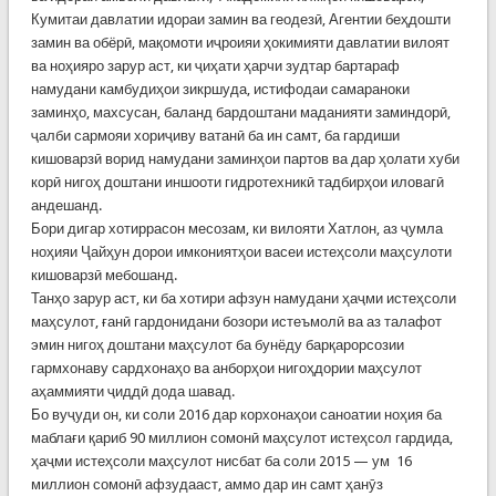
Кумитаи давлатии идораи замин ва геодезӣ, Агентии беҳдошти
замин ва обёрӣ, мақомоти иҷроияи ҳокимияти давлатии вилоят
ва ноҳияро зарур аст, ки ҷиҳати ҳарчи зудтар бартараф
намудани камбудиҳои зикршуда, истифодаи самараноки
заминҳо, махсусан, баланд бардоштани маданияти заминдорӣ,
ҷалби сармояи хориҷиву ватанӣ ба ин самт, ба гардиши
кишоварзӣ ворид намудани заминҳои партов ва дар ҳолати хуби
корӣ нигоҳ доштани иншооти гидротехникӣ тадбирҳои иловагӣ
андешанд.
Бори дигар хотиррасон месозам, ки вилояти Хатлон, аз ҷумла
ноҳияи Ҷайҳун дорои имкониятҳои васеи истеҳсоли маҳсулоти
кишоварзӣ мебошанд.
Танҳо зарур аст, ки ба хотири афзун намудани ҳаҷми истеҳсоли
маҳсулот, ғанӣ гардонидани бозори истеъмолӣ ва аз талафот
эмин нигоҳ доштани маҳсулот ба бунёду барқарорсозии
гармхонаву сардхонаҳо ва анборҳои нигоҳдории маҳсулот
аҳаммияти ҷиддӣ дода шавад.
Бо вуҷуди он, ки соли 2016 дар корхонаҳои саноатии ноҳия ба
маблағи қариб 90 миллион сомонӣ маҳсулот истеҳсол гардида,
ҳаҷми истеҳсоли маҳсулот нисбат ба соли 2015 — ум 16
миллион сомонӣ афзудааст, аммо дар ин самт ҳанӯз