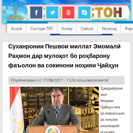
Асосӣ
Сохтори ТВТ
Ахбор
Сиёсат
Иқтисод
Фар
Суханронии Пешвои миллат Эмомалӣ
Раҳмон дар мулоқот бо роҳбарону
фаъолон ва сокинони ноҳияи Ҷайҳун
Опубликовано чт, 17/08/2017 - 11:20 пользователем
tvt
Ҳамдиёрони
зиз!
Ноҳияи
Ҷайҳун яке
аз мавзеъҳои
аз лиҳози
кишоварзӣ
асосиву