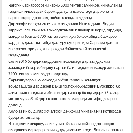
Ҷайҳун барқарорсозии қариб 8900 гектар заминҳое, ки қаблан аз
гардиши кишоварзӣ баромада, тӯли даҳсолаҳо дар ҳолати
партов қарор доштанд, вобаста карда шудаанд.
Дар зарфи солҳои 2015-2016 аз ҷониби Иттиҳодияи “Водии
заррин” 220 техникаи гуногунтамғаи кишоварзӣ ворид гардида,
майдони беш аз 6700 гектар заминҳои бекорхобида барқарор
карда шудааст ва тибқи дастуру супоришҳои Сарвари давлат
инфрасохтори деҳот ва роҳҳои байнихоҷагӣ азнавсозӣ
гардидаанд.
Соли 2016 бо дарназардошти пешравиҳо дар азхудкунии
заминҳои бекорхобидаву партов ба иттиҳодияи мазкур иловатан
3100 гектар замин ҷудо карда шуд.
Сармоягузорон бо мақсади обёрӣ кардани заминҳои
вобасташуда дар дарёи Вахш пойгоҳи обрасонии муосирро бо
азимтарин таҷҳизоти обкашӣ дар кишвар бо иқтидори 92 ҳазор
метри мукааб об дар як соат сохта, мавриди истифода қарор
доданд.
Ҳоло аз ин об дигар хоҷагиҳои деҳқонии минтақа низ истифода
бурда истодаанд.
Иттиҳодияи зикршуда, инчунин, ба таври ройгон дар корҳои
ободониву барқарорсозии ҳудуди мамнӯъгоҳи “Бешаи палангон”