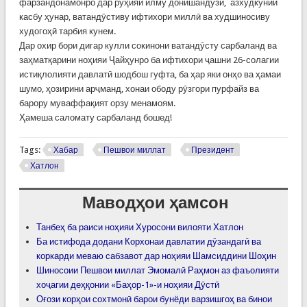
фарзандонамонро дар рӯҳияи илму донишандӯзӣ, азхудкунии
касбу ҳунар, ватандӯстиву ифтихори миллӣ ва худшиносиву
худогоҳӣ тарбия кунем.
Дар охир бори дигар кулли сокинони ватандӯсту сарбаланд ва
заҳматқарини ноҳияи Ҷайҳунро ба ифтихори ҷашни 26-солагии
истиқлолияти давлатӣ шодбош гуфта, ба ҳар яки онҳо ва ҳамаи
шумо, ҳозирини арҷманд, хонаи ободу рӯзгори пурфайз ва
барору муваффақият орзу менамоям.
Ҳамеша саломату сарбаланд бошед!
Tags:
Хабар
Пешвои миллат
Президент
Хатлон
Маводҳои ҳамсон
Танбеҳ ба раиси ноҳияи Хуросони вилояти Хатлон
Ба истифода додани Корхонаи давлатии дӯзандагӣ ва
коркарди меваю сабзавот дар ноҳияи Шамсиддини Шоҳин
Шиносоии Пешвои миллат Эмомалӣ Раҳмон аз фаъолияти
хоҷагии деҳқонии «Баҳор-1»-и ноҳияи Дӯстӣ
Оғози корҳои сохтмонӣ барои бунёди варзишгоҳ ва бинои