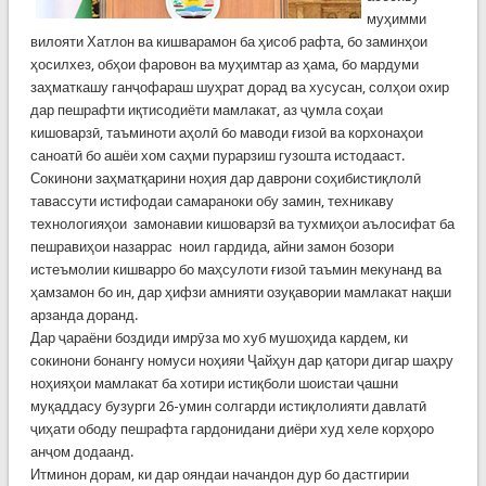
муҳимми
вилояти Хатлон ва кишварамон ба ҳисоб рафта, бо заминҳои
ҳосилхез, обҳои фаровон ва муҳимтар аз ҳама, бо мардуми
заҳматкашу ганҷофараш шуҳрат дорад ва хусусан, солҳои охир
дар пешрафти иқтисодиёти мамлакат, аз ҷумла соҳаи
кишоварзӣ, таъминоти аҳолӣ бо маводи ғизоӣ ва корхонаҳои
саноатӣ бо ашёи хом саҳми пурарзиш гузошта истодааст.
Сокинони заҳматқарини ноҳия дар даврони соҳибистиқлолӣ
тавассути истифодаи самараноки обу замин, техникаву
технологияҳои замонавии кишоварзӣ ва тухмиҳои аълосифат ба
пешравиҳои назаррас ноил гардида, айни замон бозори
истеъмолии кишварро бо маҳсулоти ғизоӣ таъмин мекунанд ва
ҳамзамон бо ин, дар ҳифзи амнияти озуқавории мамлакат нақши
арзанда доранд.
Дар ҷараёни боздиди имрӯза мо хуб мушоҳида кардем, ки
сокинони бонангу номуси ноҳияи Ҷайҳун дар қатори дигар шаҳру
ноҳияҳои мамлакат ба хотири истиқболи шоистаи ҷашни
муқаддасу бузурги 26-умин солгарди истиқлолияти давлатӣ
ҷиҳати ободу пешрафта гардонидани диёри худ хеле корҳоро
анҷом додаанд.
Итминон дорам, ки дар ояндаи начандон дур бо дастгирии