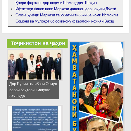
Қасри фарҳанг дар ноҳияи Шамсиддин Шоҳин
Ифтитоҳи бинои нави Маркази ҷавонон дар ноҳияи Дӯстӣ
Оғози бунёди Маркази табобатии тиббии ба номи Исмоили
Сомонӣ ва мулоқот бо сокинону фаъолони ноҳияи Вахш
Тоҷикистон ва ҷаҳон
Дар Русия ғолибони Озмун
барои беҳтарин мақола
бахшида...