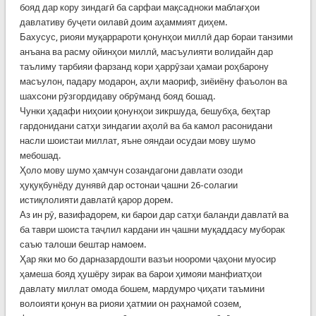
бояд дар кору зиндагӣ ба сарфаи мақсадноки маблағҳои
давлативу буҷети оилавӣ доим аҳаммият диҳем.
Бахусус, риояи муқаррароти қонунҳои миллӣ дар бораи танзими
анъана ва расму ойинҳои миллӣ, масъулияти волидайн дар
таълиму тарбияи фарзанд кори ҳаррӯзаи ҳамаи роҳбарону
масъулон, падару модарон, аҳли маориф, зиёиёну фаъолон ва
шахсони рӯзгордидаву обрӯманд бояд бошад.
Чунки ҳадафи ниҳоии қонунҳои зикршуда, бешубҳа, беҳтар
гардонидани сатҳи зиндагии аҳолӣ ва ба камол расонидани
насли шоистаи миллат, яъне ояндаи осудаи мову шумо
мебошад.
Ҳоло мову шумо ҳамчун созандагони давлати озоди
ҳуқуқбунёду дунявӣ дар остонаи ҷашни 26-солагии
истиқлолияти давлатӣ қарор дорем.
Аз ин рӯ, вазифадорем, ки барои дар сатҳи баланди давлатӣ ва
ба таври шоиста таҷлил кардани ин ҷашни муқаддасу муборак
саъю талоши бештар намоем.
Ҳар яки мо бо дарназардошти вазъи ноороми ҷаҳони муосир
ҳамеша бояд ҳушёру зирак ва барои ҳимояи манфиатҳои
давлату миллат омода бошем, мардумро ҷиҳати таъмини
волоияти қонун ва риояи ҳатмии он раҳнамоӣ созем,