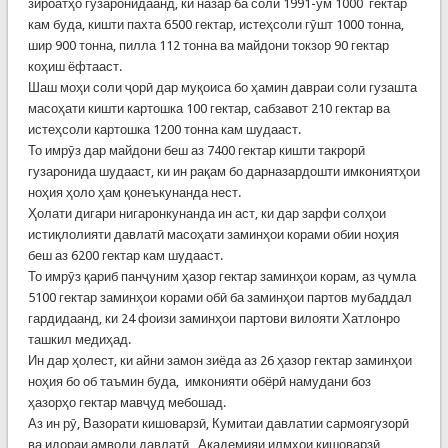
зироатҳо гузаронидаанд, ки назар ба соли 1991-ум 1000 гектар
кам буда, кишти пахта 6500 гектар, истеҳсоли гӯшт 1000 тонна,
шир 900 тонна, пилла 112 тонна ва майдони токзор 90 гектар
коҳиш ёфтааст.
Шаш моҳи соли ҷорӣ дар муқоиса бо ҳамин давраи соли гузашта
масоҳати кишти картошка 100 гектар, сабзавот 210 гектар ва
истеҳсоли картошка 1200 тонна кам шудааст.
То имрӯз дар майдони беш аз 7400 гектар кишти такрорӣ
гузаронида шудааст, ки ин рақам бо дарназардошти имкониятҳои
ноҳия ҳоло ҳам қонеъкунанда нест.
Ҳолати дигари нигаронкунанда ин аст, ки дар зарфи солҳои
истиқлолияти давлатӣ масоҳати заминҳои корами обии ноҳия
беш аз 6200 гектар кам шудааст.
То имрӯз қариб панҷуним ҳазор гектар заминҳои корам, аз ҷумла
5100 гектар заминҳои корами обӣ ба заминҳои партов мубаддал
гардидаанд, ки 24 фоизи заминҳои партови вилояти Хатлонро
ташкил медиҳад.
Ин дар ҳолест, ки айни замон зиёда аз 26 ҳазор гектар заминҳои
ноҳия бо об таъмин буда, имконияти обёрӣ намудани боз
ҳазорҳо гектар мавҷуд мебошад.
Аз ин рӯ, Вазорати кишоварзӣ, Кумитаи давлатии сармоягузорӣ
ва идораи амволи давлатӣ, Академияи илмҳои кишоварзӣ,