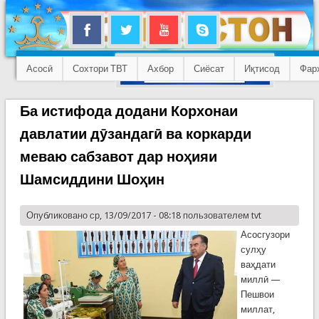
Асосӣ
Сохтори ТВТ
Ахбор
Сиёсат
Иқтисод
Фар
Ба истифода додани Корхонаи
давлатии дӯзандагӣ ва коркарди
меваю сабзавот дар ноҳияи
Шамсиддини Шоҳин
Опубликовано ср, 13/09/2017 - 08:18 пользователем
tvt
Асосгузори
сулҳу
ваҳдати
миллӣ —
Пешвои
миллат,