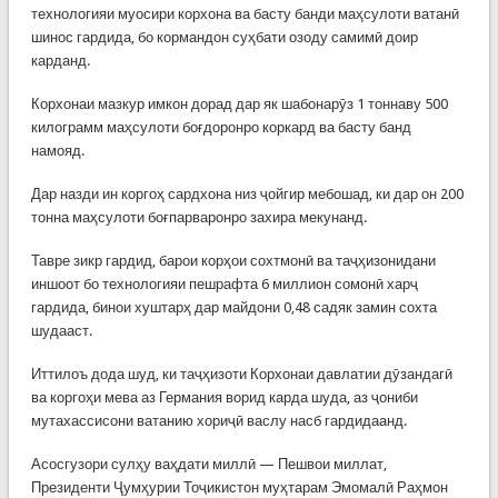
технологияи муосири корхона ва басту банди маҳсулоти ватанӣ
шинос гардида, бо кормандон суҳбати озоду самимӣ доир
карданд.
Корхонаи мазкур имкон дорад дар як шабонарӯз 1 тоннаву 500
килограмм маҳсулоти боғдоронро коркард ва басту банд
намояд.
Дар назди ин коргоҳ сардхона низ ҷойгир мебошад, ки дар он 200
тонна маҳсулоти боғпарваронро захира мекунанд.
Тавре зикр гардид, барои корҳои сохтмонӣ ва таҷҳизонидани
иншоот бо технологияи пешрафта 6 миллион сомонӣ харҷ
гардида, бинои хуштарҳ дар майдони 0,48 садяк замин сохта
шудааст.
Иттилоъ дода шуд, ки таҷҳизоти Корхонаи давлатии дӯзандагӣ
ва коргоҳи мева аз Германия ворид карда шуда, аз ҷониби
мутахассисони ватанию хориҷӣ васлу насб гардидаанд.
Асосгузори сулҳу ваҳдати миллӣ — Пешвои миллат,
Президенти Ҷумҳурии Тоҷикистон муҳтарам Эмомалӣ Раҳмон