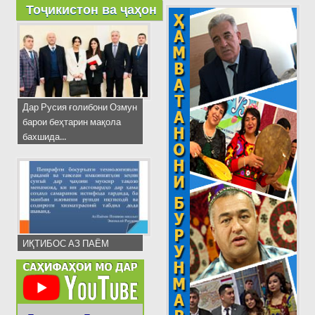
Тоҷикистон ва ҷаҳон
Дар Русия ғолибони Озмун
барои беҳтарин мақола
бахшида...
ИҚТИБОС АЗ ПАЁМ