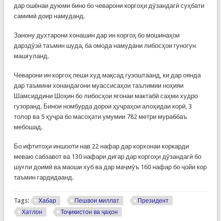
дар ошёнаи дуюми бино бо чеварони коргоҳи дӯзандагӣ суҳбати
самимӣ доир намуданд.
Занону духтарони хонашин дар ин коргоҳ бо мошинаҳои
дарздӯзӣ таъмин шуда, ба омода намудани либосҳои гуногун
машғуланд.
Чеварони ин коргоҳ пеши худ мақсад гузоштаанд, ки дар оянда
дар таъмини хонандагони муассисаҳои таълимии ноҳияи
Шамсиддини Шоҳин бо либосҳои ягонаи мактабӣ саҳми худро
гузоранд. Бинои номбурда дорои ҳуҷраҳои алоҳидаи корӣ, 3
толор ва 5 ҳуҷра бо масоҳати умумии 782 метри мураббаъ
мебошад.
Бо ифтитоҳи иншооти нав 22 нафар дар корхонаи коркарди
меваю сабзавот ва 130 нафари дигар дар коргоҳи дӯзандагӣ бо
шуғли доимӣ ва маоши хуб ва дар маҷмӯъ 160 нафар бо ҷойи кор
таъмин гардидаанд.​
Tags:
Хабар
Пешвои миллат
Президент
Хатлон
Тоҷикистон ва ҷаҳон