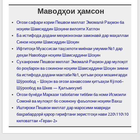
Маводҳои ҳамсон
Оғози сафари кории Пешвои миллат Эмомалӣ Раҳмон ба
ноҳияи Шамсиддин Шоҳини вилояти Хатлон
Ба истифода додани меҳмонхонаи замонавӣ дар маҳаллаи
Синои ноҳияи Шамсиддин Шоҳин
Ифтитоҳи Муассисаи таҳсилоти миёнаи умумии №1 дар
деҳаи Навободи ноҳияи Шамсиддини Шоҳин
Суханронии Пешвои миллат Эмомалӣ Раҳмон дар мулоқот
бо роҳбарон ва сокинони ноҳияи Шамсиддини Шоҳин зимни
ба истифода додани мактаби №1, қитъаи роҳи мошингарди
Шӯрообод – Шоҳон ва оғози азнавсозии қитъаҳои Кӯлоб–
Шӯрообод ва Шкев — Қалъаихумб
Оғози бунёди Маркази табобатии тиббии ба номи Исмоили
Сомонӣ ва мулоқот бо сокинону фаъолони ноҳияи Вахш
Иштироки Пешвои миллат дар маросими мавриди
баҳрабардорӣ қарор гирифтани зеристгоҳи нави 220\110\10
киловаттаи «Геран-2»