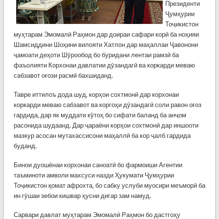
Президенти
Ҷумҳурии
Тоҷикистон
муҳтарам Эмомалӣ Раҳмон дар доираи сафари корӣ ба ноҳияи
Шамсиддини Шоҳини вилояти Хатлон дар маҳаллаи Ҷавонони
ҷамоати деҳоти Шӯрообод бо буридани лентаи рамзӣ ба
фаъолияти Корхонаи давлатии дӯзандагӣ ва коркарди меваю
сабзавот оғози расмӣ бахшиданд.
Тавре иттилоъ дода шуд, корҳои сохтмонӣ дар корхонаи
коркарди меваю сабзавот ва коргоҳи дӯзандагӣ соли равон оғоз
гардида, дар як муддати кӯтоҳ бо сифати баланд ба анҷом
расонида шудаанд. Дар ҷараёни корҳои сохтмонӣ дар иншооти
мазкур асосан мутахассисони маҳаллӣ ба кор ҷалб гардида
буданд.
Бинои дуошёнаи корхонаи саноатӣ бо фармоиши Агентии
таъминоти амволи махсуси назди Ҳукумати Ҷумҳурии
Тоҷикистон қомат афрохта, бо сабку услуби муосири меъморӣ ба
ин гӯшаи зебои кишвар ҳусни дигар зам намуд.
Сарвари давлат муҳтарам Эмомалӣ Раҳмон бо дастгоҳу