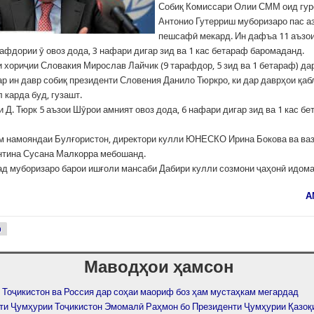
Собиқ Комиссари Олии СММ оид гур
Антонио Гутерриш муборизаро пас а
пешсафӣ мекард. Ин дафъа 11 аъзо
афдории ӯ овоз дода, 3 нафари дигар зид ва 1 кас бетараф баромаданд.
и хориҷии Словакия Мирослав Лайчик (9 тарафдор, 5 зид ва 1 бетараф) д
ар ин давр собиқ президенти Словения Данило Тюркро, ки дар даврҳои қаб
 карда буд, гузашт.
 Д. Тюрк 5 аъзои Шӯрои амният овоз дода, 6 нафари дигар зид ва 1 кас б
м намояндаи Булғористон, директори кулли ЮНЕСКО Ирина Бокова ва ваз
нтина Сусана Малкорра мебошанд.
ад муборизаро барои ишғоли мансаби Дабири кулли созмони ҷаҳонӣ идом
А
р
Маводҳои ҳамсон
 Тоҷикистон ва Россия дар соҳаи маориф боз ҳам мустаҳкам мегардад
ти Ҷумҳурии Тоҷикистон Эмомалӣ Раҳмон бо Президенти Ҷумҳурии Қазоқ