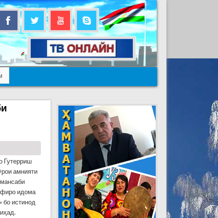
м
би
о Гутерриш
ӯрои амнияти
 мансаби
афиро идома
» бо истинод
иҳад.