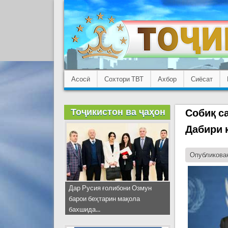
Асосӣ
Сохтори ТВТ
Ахбор
Сиёсат
Тоҷикистон ва ҷаҳон
Собиқ с
Дабири 
Опубликован
Дар Русия ғолибони Озмун
барои беҳтарин мақола
бахшида...