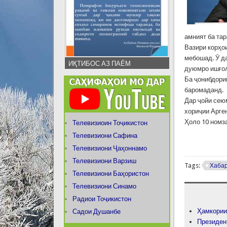
амният ба тар
Вазири корҳо
мебошад. Ӯ д
ИҚТИБОС АЗ ПАЁМ
дуюмро ишғол
Ба ҷонибдории
баромаданд.
Дар ҷойи сею
хориҷии Арге
Ҳоло 10 номз
Телевизиоин Тоҷикистон
Телевизиони Сафина
Телевизиони Ҷаҳоннамо
Телевизиони Варзиш
Tags:
Хаба
Телевизиони Баҳористон
Телевизиони Синамо
Радиои Тоҷикистон
Ҳамкории
Садои Душанбе
Президен