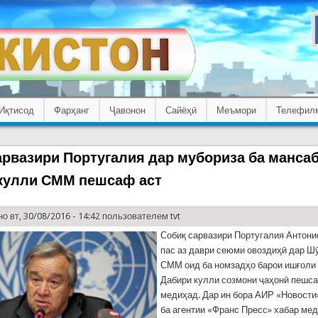
Иқтисод
Фарҳанг
Ҷавонон
Сайёҳӣ
Меъмори
Телефил
арвазири Португалия дар мубориза ба манса
кулли СММ пешсаф аст
о вт, 30/08/2016 - 14:42 пользователем
tvt
Собиқ сарвазири Португалия Антони
пас аз даври сеюми овоздиҳӣ дар Ш
СММ оид ба номзадҳо барои ишғоли
Дабири кулли созмони ҷаҳонӣ пешс
медиҳад. Дар ин бора АИР «Новости
ба агентии «Франс Пресс» хабар мед