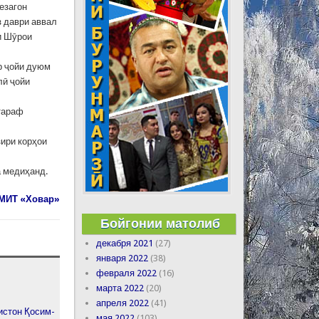
езагон
з даври аввал
и Шӯрои
ар ҷойи дуюм
лӣ ҷойи
етараф
ири корҳои
а медиҳанд.
МИТ «Ховар»
Бойгонии матолиб
декабря 2021
(27)
января 2022
(38)
февраля 2022
(16)
марта 2022
(20)
апреля 2022
(41)
истон Қосим-
мая 2022
(103)