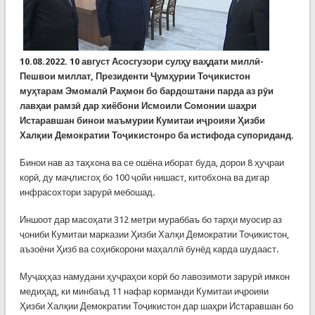
10.08.2022. 10 август Асосгузори сулҳу ваҳдати миллӣ-
Пешвои миллат, Президенти Ҷумҳурии Тоҷикистон
муҳтарам Эмомалӣ Раҳмон бо бардоштани парда аз рӯи
лавҳаи рамзӣ дар хиёбони Исмоили Сомонии шаҳри
Истаравшан бинои маъмурии Кумитаи иҷроияи Ҳизби
Халқии Демократии Тоҷикистонро ба истифода супориданд.
Бинои нав аз таҳхона ва се ошёна иборат буда, дорои 8 ҳуҷраи
корӣ, ду маҷлисгоҳ бо 100 ҷойи нишаст, китобхона ва дигар
инфрасохтори зарурӣ мебошад.
Иншоот дар масоҳати 312 метри мураббаъ бо тарҳи муосир аз
ҷониби Кумитаи марказии Ҳизби Халқи Демократии Тоҷикистон,
аъзоёни Ҳизб ва соҳибкорони маҳаллӣ бунёд карда шудааст.
Муҷаҳҳаз намудани ҳуҷраҳои корӣ бо лавозимоти зарурӣ имкон
медиҳад, ки минбаъд 11 нафар корманди Кумитаи иҷроияи
Ҳизби Халқии Демократии Тоҷикистон дар шаҳри Истаравшан бо