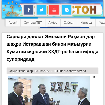
Асосӣ
Сохтори ТВТ
Ахбор
Сиёсат
Иқтисод
Фар
Сарвари давлат Эмомалӣ Раҳмон дар
шаҳри Истаравшан бинои маъмурии
Кумитаи иҷроияи ҲХДТ-ро ба истифода
супориданд
Опубликовано ср, 10/08/2022 - 13:33 пользователем
tvt
ТВТ.