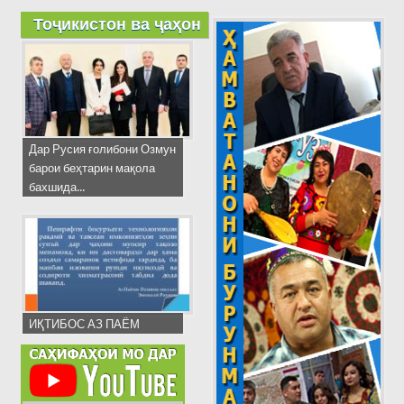
Тоҷикистон ва ҷаҳон
Дар Русия ғолибони Озмун
барои беҳтарин мақола
бахшида...
ИҚТИБОС АЗ ПАЁМ