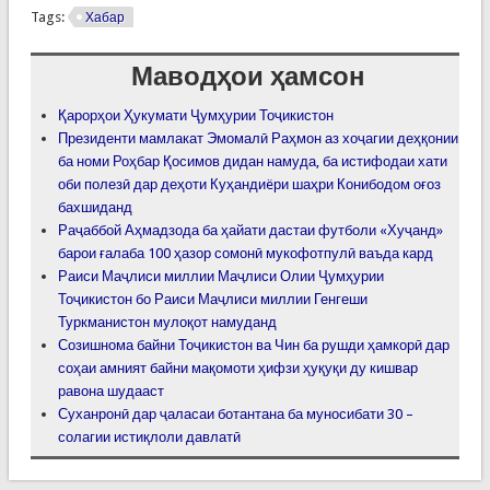
Tags:
Хабар
Маводҳои ҳамсон
Қарорҳои Ҳукумати Ҷумҳурии Тоҷикистон
Президенти мамлакат Эмомалӣ Раҳмон аз хоҷагии деҳқонии
ба номи Роҳбар Қосимов дидан намуда, ба истифодаи хати
оби полезӣ дар деҳоти Куҳандиëри шаҳри Конибодом оғоз
бахшиданд
Раҷаббой Аҳмадзода ба ҳайати дастаи футболи «Хуҷанд»
барои ғалаба 100 ҳазор сомонӣ мукофотпулӣ ваъда кард
Раиси Маҷлиси миллии Маҷлиси Олии Ҷумҳурии
Тоҷикистон бо Раиси Маҷлиси миллии Генгеши
Туркманистон мулоқот намуданд
Созишнома байни Тоҷикистон ва Чин ба рушди ҳамкорӣ дар
соҳаи амният байни мақомоти ҳифзи ҳуқуқи ду кишвар
равона шудааст
Суханронӣ дар ҷаласаи ботантана ба муносибати 30 –
солагии истиқлоли давлатӣ