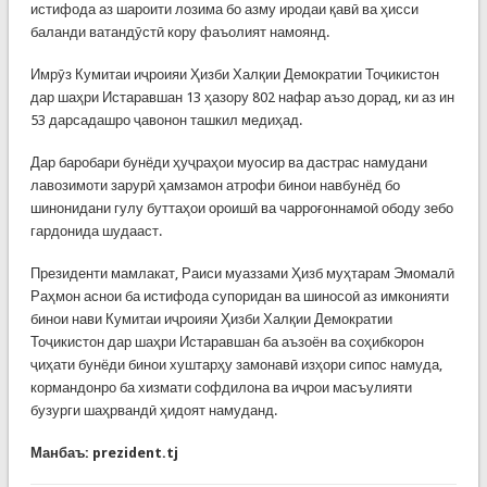
истифода аз шароити лозима бо азму иродаи қавӣ ва ҳисси
баланди ватандӯстӣ кору фаъолият намоянд.
Имрӯз Кумитаи иҷроияи Ҳизби Халқии Демократии Тоҷикистон
дар шаҳри Истаравшан 13 ҳазору 802 нафар аъзо дорад, ки аз ин
53 дарсадашро ҷавонон ташкил медиҳад.
Дар баробари бунёди ҳуҷраҳои муосир ва дастрас намудани
лавозимоти зарурӣ ҳамзамон атрофи бинои навбунёд бо
шинонидани гулу буттаҳои ороишӣ ва чарроғоннамоӣ ободу зебо
гардонида шудааст.
Президенти мамлакат, Раиси муаззами Ҳизб муҳтарам Эмомалӣ
Раҳмон аснои ба истифода супоридан ва шиносоӣ аз имконияти
бинои нави Кумитаи иҷроияи Ҳизби Халқии Демократии
Тоҷикистон дар шаҳри Истаравшан ба аъзоён ва соҳибкорон
ҷиҳати бунёди бинои хуштарҳу замонавӣ изҳори сипос намуда,
кормандонро ба хизмати софдилона ва иҷрои масъулияти
бузурги шаҳрвандӣ ҳидоят намуданд.
Манбаъ: prezident.tj