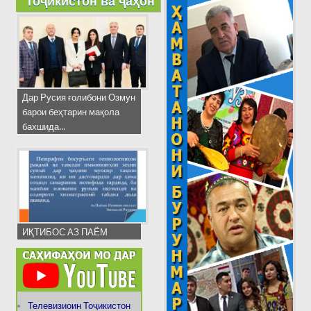
Тоҷикистон ва ҷаҳон
Дар Русия ғолибони Озмун
барои беҳтарин мақола
бахшида...
ИҚТИБОС АЗ ПАЁМ
Телевизиоин Тоҷикистон