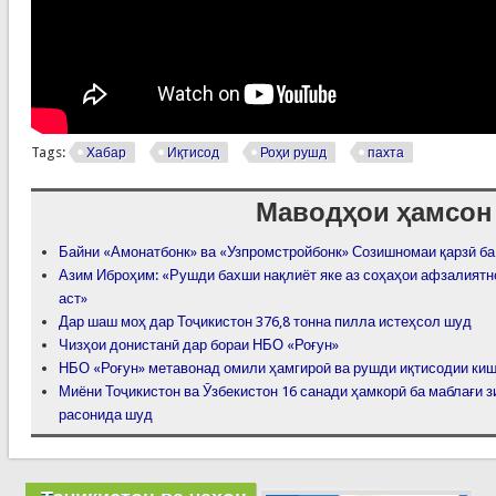
Tags:
Хабар
Иқтисод
Роҳи рушд
пахта
Маводҳои ҳамсон
Байни «Амонатбонк» ва «Узпромстройбонк» Созишномаи қарзӣ ба
Азим Иброҳим: «Рушди бахши нақлиёт яке аз соҳаҳои афзалиятн
аст»
Дар шаш моҳ дар Тоҷикистон 376,8 тонна пилла истеҳсол шуд
Чизҳои донистанӣ дар бораи НБО «Роғун»
НБО «Роғун» метавонад омили ҳамгироӣ ва рушди иқтисодии киш
Миёни Тоҷикистон ва Ӯзбекистон 16 санади ҳамкорӣ ба маблағи зи
расонида шуд