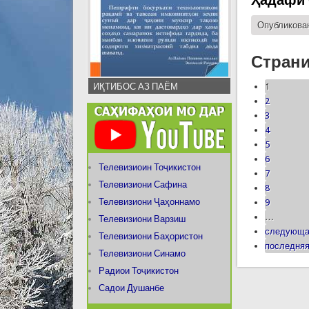
Ҳадафи 
Опубликован
Стран
ИҚТИБОС АЗ ПАЁМ
1
2
3
4
5
6
Телевизиоин Тоҷикистон
7
Телевизиони Сафина
8
Телевизиони Ҷаҳоннамо
9
…
Телевизиони Варзиш
следующа
Телевизиони Баҳористон
последняя
Телевизиони Синамо
Радиои Тоҷикистон
Садои Душанбе