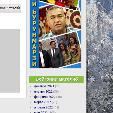
ноатикунонӣ
Бойгонии матолиб
декабря 2021
(27)
января 2022
(38)
февраля 2022
(16)
марта 2022
(20)
апреля 2022
(41)
мая 2022
(103)