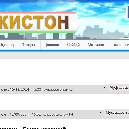
Иқтисод
Фарҳанг
Ҷавонон
Сайёҳӣ
Меъмори
Телефил
Муфассал
о вс, 15/12/2024 - 15:00 пользователем
tvt
Муфассалт
о чт, 12/09/2024 - 15:52 пользователем
tvt