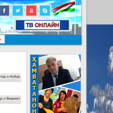
м
тар
о Ахбор
ар
о Воқеият