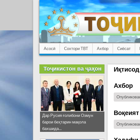
Асосӣ
Сохтори ТВТ
Ахбор
Сиёсат
Тоҷикистон ва ҷаҳон
Иқтисод
Ахбор
Опубликован
Воқеият
Дар Русия ғолибони Озмун
барои беҳтарин мақола
Опубликован
бахшида...