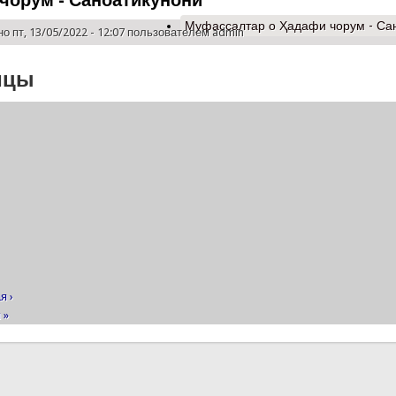
чорум - Саноатикунонӣ
Муфассалтар
о Ҳадафи чорум - Са
о пт, 13/05/2022 - 12:07 пользователем
admin
ицы
я ›
 »