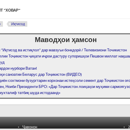
ИТ "ХОВАР"
р
Иқтисод
Маводҳои ҳамсон
 "Иқтисод ва истиқлол" дар мавзуъи бонкдорӣ / Телевизиони Точикистон
ллии Тоҷикистон ҷиҳати иҷрои дастуру супоришҳои Пешвои миллат нақша
муд
ардои нурбори Ватан!
ҳи саноатии Беларус дар Тоҷикистон (ВИДЕО)
диён сохтмони бузургтарин корхонаи истеҳсоли семент дар Тоҷикистон оғ
ен, Ноиби Президенти БРО: «Дар Тоҷикистон лоиҳаҳои муҳими сармоягуз
мухталиф татбиқ шуда истодаанд»
Ҷавонон
2