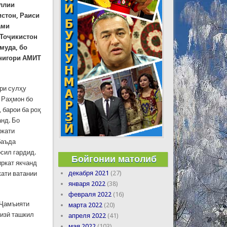
ллии
стон, Раиси
ами
 Тоҷикистон
муда, бо
рнигори АМИТ
ри сулҳу
 Раҳмон бо
 барои ба роҳ
нд. Бо
ркати
баъда
сил гардид.
Бойгонии матолиб
ркат якчанд
декабря 2021
(27)
кати ватании
января 2022
(38)
февраля 2022
(16)
 Ҷамъияти
марта 2022
(20)
оизӣ ташкил
апреля 2022
(41)
мая 2022
(103)