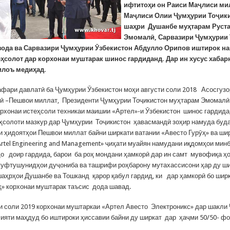
ифтитоҳи он Раиси Маҷлиси ми
Маҷлиси Олии Ҷумҳурии Тоҷики
шаҳри Душанбе муҳтарам Руст
Эмомалӣ, Сарвазири Ҷумҳурии
зода ва Сарвазири Ҷумҳурии Ӯзбекистон Абдулло Орипов иштирок на
еҳсолот дар корхонаи муштарак шинос гардиданд. Дар ин хусус хаба
илоъ медиҳад.
афари давлатӣ ба Ҷумҳурии Ӯзбекистон моҳи августи соли 2018 Асосгузо
ӣ –Пешвои миллат, Президенти Ҷумҳурии Тоҷикистон муҳтарам Эмомалӣ
рхонаи истеҳсоли техникаи маишии «Артел»-и Ӯзбекистон шинос гардида,
ҳсолоти мазкур дар Ҷумҳурии Тоҷикистон ҳавасмандӣ зоҳир намуда буда
и ҳидоятҳои Пешвои миллат байни ширкати ватании «Авесто Гурӯҳ» ва ши
Artel Engineering and Management» ҷиҳати муайян намудани иқдомҳои мин
 доир гардида, барои ба роҳ мондани ҳамкорӣ дар ин самт мувофиқа ҳо
гуфтушунидҳои дуҷониба ва ташрифи роҳбарону мутахассисони ҳар ду ши
шаҳрҳои Душанбе ва Тошканд қарор қабул гардид, ки дар ҳамкорӣ бо шир
ҳ» корхонаи муштарак таъсис дода шавад.
 соли 2019 корхонаи муштаркаи «Артел Авесто Электроникс» дар шакли
ияти маҳдуд бо иштироки ҳиссавии байни ду ширкат дар ҳаҷми 50/50- ф