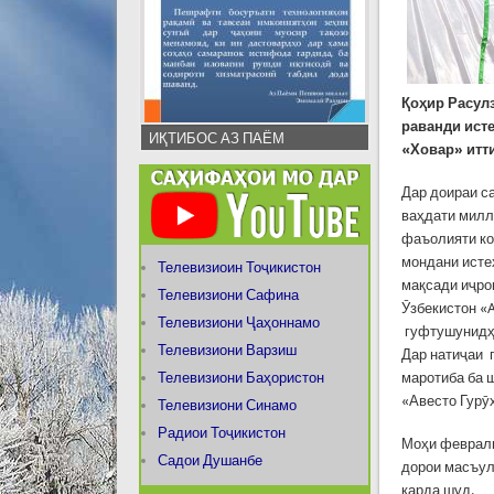
Қоҳир Расул
раванди ист
ИҚТИБОС АЗ ПАЁМ
«Ховар» итт
Дар доираи с
ваҳдати милл
фаъолияти ко
мондани исте
Телевизиоин Тоҷикистон
мақсади иҷро
Телевизиони Сафина
Ӯзбекистон «
Телевизиони Ҷаҳоннамо
гуфтушунидҳо
Телевизиони Варзиш
Дар натиҷаи 
Телевизиони Баҳористон
маротиба ба 
«Авесто Гурӯ
Телевизиони Синамо
Радиои Тоҷикистон
Моҳи феврали
Садои Душанбе
дорои масъул
карда шуд.