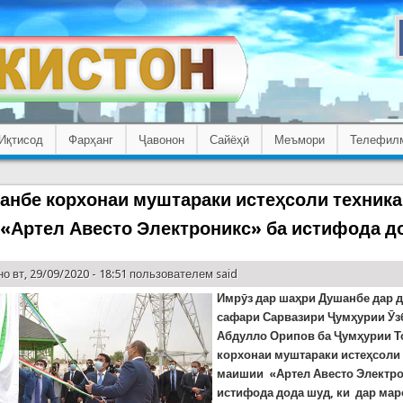
Иқтисод
Фарҳанг
Ҷавонон
Сайёҳӣ
Меъмори
Телефил
анбе корхонаи муштараки истеҳсоли техник
«Артел Авесто Электроникс» ба истифода д
о вт, 29/09/2020 - 18:51 пользователем
said
Имрӯз дар шаҳри Душанбе дар 
сафари Сарвазири Ҷумҳурии Ӯз
Абдулло Орипов ба Ҷумҳурии Т
корхонаи муштараки истеҳсоли
маишии «Артел Авесто Электро
истифода дода шуд, ки дар ма