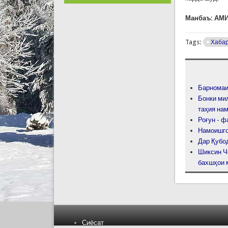
Манбаъ: АМ
Tags:
Хаба
Барномаи
Бонки ми
таҳия на
Роғун - ф
Намоишго
Дар Қубо
Шиксин Ч
бахшҳои 
Сиёсат