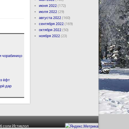
июня 2022
(172)
июля 2022
(29)
августа 2022
(160)
сентября 2022
(169)
октября 2022
(50)
ноября 2022
(23)
и чорабиниҳо
оз ёфт
орӣ дар
6 соли Истиқлол