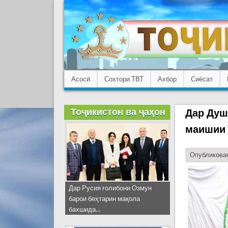
Асосӣ
Сохтори ТВТ
Ахбор
Сиёсат
Тоҷикистон ва ҷаҳон
Дар Душ
маишии 
Опубликован
Дар Русия ғолибони Озмун
барои беҳтарин мақола
бахшида...