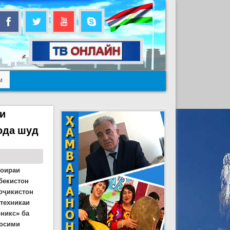
м
аи
ода шуд
доираи
бекистон
оҷикистон
 техникаи
никс» ба
росими