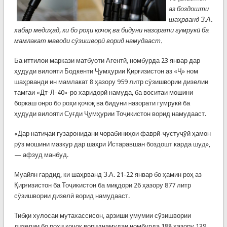
аз боздошти
шаҳрванд З.А.
хабар медиҳад, ки бо роҳи қочоқ ва бидуни назорати гумрукӣ ба
мамлакат маводи сӯзишворӣ ворид намудааст.
Ба иттилои маркази матбуоти Агентӣ, номбурда 23 январ дар
ҳудуди вилояти Бодкенти Ҷумҳурии Қирғизистон аз «Ҷ» ном
шаҳрванди ин мамлакат 8 ҳазору 959 литр сӯзишвории дизелии
тамғаи «Дт-Л-40»-ро харидорӣ намуда, ба воситаи мошини
боркаш онро бо роҳи қочоқ ва бидуни назорати гумрукӣ ба
ҳудуди вилояти Суғди Ҷумҳурии Тоҷикистон ворид намудааст.
«Дар натиҷаи гузаронидани чорабиниҳои фаврӣ-ҷустуҷӯӣ ҳамон
рӯз мошини мазкур дар шаҳри Истаравшан боздошт карда шуд»,
— афзуд манбуд.
Муайян гардид, ки шаҳрванд З.А. 21-22 январ бо ҳамин роҳ аз
Қирғизистон ба Тоҷикистон ба миқдори 26 ҳазору 877 литр
сӯзишвории дизелӣ ворид намудааст.
Тибқи хулосаи мутахассисон, арзиши умумии сӯзишвории
дизелии бо роҳи қочоқ вориднамудаи номбурда 188 ҳазору 139