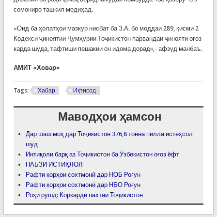
сомониро ташкил медиҳад.
«Оид ба ҳолатҳои мазкур нисбат ба З.А. бо моддаи 289, қисми 2
Кодекси ҷиноятии Ҷумҳурии Тоҷикистон парвандаи ҷинояти оғоз
карда шуда, тафтиши пешакии он идома дорад»,- афзуд манбаъ.
АМИТ «Ховар»
Tags:
Хабар
Иқтисод
Маводҳои ҳамсон
Дар шаш моҳ дар Тоҷикистон 376,8 тонна пилла истеҳсол
шуд
Интиқоли барқ аз Тоҷикистон ба Ӯзбекистон оғоз ёфт
НАБЗИ ИСТИҚЛОЛ
Рафти корҳои сохтмонӣ дар НОБ Роғун
Рафти корҳои сохтмонӣ дар НБО Роғун
Роҳи рушд: Коркарди пахтаи Тоҷикистон