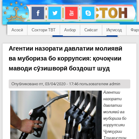
Асосӣ
Сохтори ТВТ
Ахбор
Сиёсат
Иқтисод
Фар
Агентии назорати давлатии молиявӣ
ва мубориза бо коррупсия: қочоқчии
маводи сӯзишворӣ боздошт шуд
Опубликовано пт, 03/04/2020 - 17:46 пользователем
admin
Агентии
назорати
давлатии
молиявӣ ва
мубориза бо
коррупсияи
Ҷумҳурии
Тоҷикистон