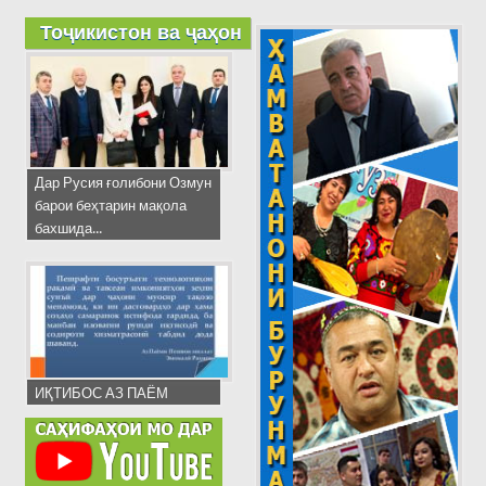
Тоҷикистон ва ҷаҳон
Дар Русия ғолибони Озмун
барои беҳтарин мақола
бахшида...
ИҚТИБОС АЗ ПАЁМ