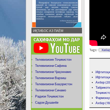
ИҚТИБОС АЗ ПАЁМ
Tags:
Хаба
Телевизиоин Тоҷикистон
Телевизиони Сафина
Телевизиони Ҷаҳоннамо
Ифтитоҳи
Ифтитоҳи
Телевизиони Варзиш
Ахбор (20
Телевизиони Баҳористон
Табрикот
Телевизиони Синамо
Тоҷикист
Радиои Тоҷикистон
Фармонҳо
Садои Душанбе
Ахбор (18