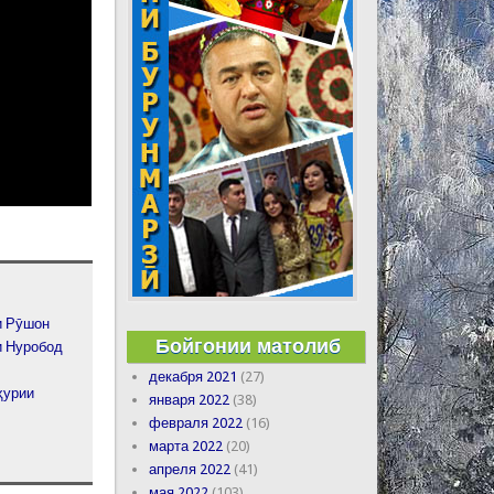
и Рӯшон
Бойгонии матолиб
и Нуробод
декабря 2021
(27)
ҳурии
января 2022
(38)
февраля 2022
(16)
марта 2022
(20)
апреля 2022
(41)
мая 2022
(103)