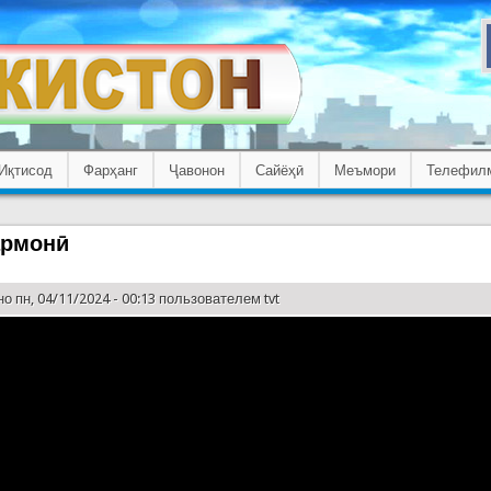
Иқтисод
Фарҳанг
Ҷавонон
Сайёҳӣ
Меъмори
Телефил
армонӣ
о пн, 04/11/2024 - 00:13 пользователем
tvt