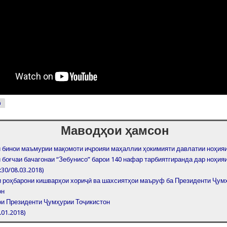
р
Маводҳои ҳамсон
 бинои маъмурии мақомоти иҷроияи маҳаллии ҳокимияти давлатии ноҳия
 боғчаи бачагонаи “Зебунисо” барои 140 нафар тарбиятгиранда дар ноҳия
:30/08.03.2018)
и роҳбарони кишварҳои хориҷӣ ва шахсиятҳои маъруф ба Президенти Ҷум
он
и Президенти Ҷумҳурии Тоҷикистон
.01.2018)