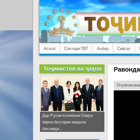
Асосӣ
Сохтори ТВТ
Ахбор
Сиёсат
Тоҷикистон ва ҷаҳон
Равонд
Опубликован
Дар Русия ғолибони Озмун
барои беҳтарин мақола
бахшида...