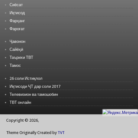
Сиёсат
Иқтисод
Фарҳанг
Фароғат
Ҷавонон
Сайёҳӣ
Таърихи ТВТ
Тамос
26 соли Истиқлол
Иқтисоди ҶТ дар соли 2017
Телевизион ва тамошобин
ТВТ онлайн
Copyright © 2026,
Theme Originally Created by
TVT