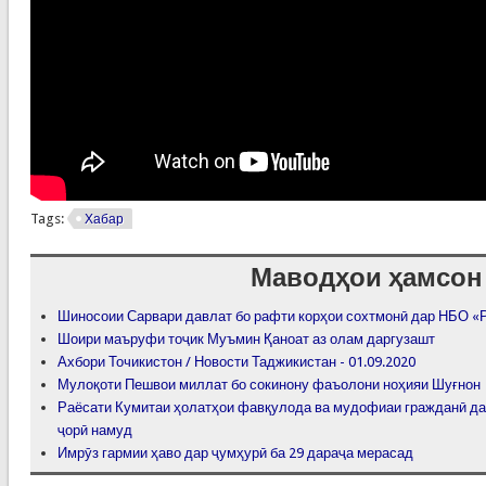
Tags:
Хабар
Маводҳои ҳамсон
Шиносоии Сарвари давлат бо рафти корҳои сохтмонӣ дар НБО «
Шоири маъруфи тоҷик Муъмин Қаноат аз олам даргузашт
Ахбори Точикистон / Новости Таджикистан - 01.09.2020
Мулоқоти Пешвои миллат бо сокинону фаъолони ноҳияи Шуғнон
Раёсати Кумитаи ҳолатҳои фавқулода ва мудофиаи гражданӣ да
ҷорӣ намуд
Имрӯз гармии ҳаво дар ҷумҳурӣ ба 29 дараҷа мерасад