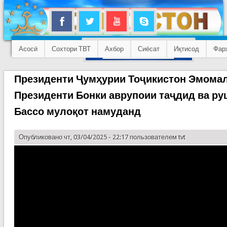
Асосӣ
Сохтори ТВТ
Ахбор
Сиёсат
Иқтисод
Фар
Президенти Ҷумҳурии Тоҷикистон Эмомал
Президенти Бонки аврупоии таҷдид ва ру
Бассо мулоқот намуданд
Опубликовано чт, 03/04/2025 - 22:17 пользователем
tvt