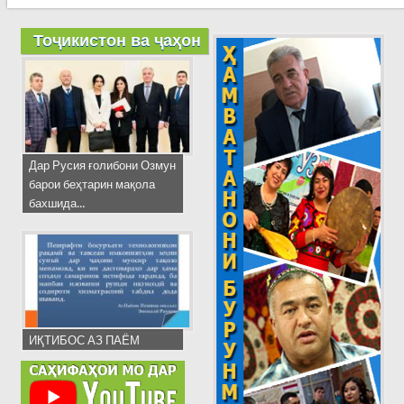
Тоҷикистон ва ҷаҳон
Дар Русия ғолибони Озмун
барои беҳтарин мақола
бахшида...
ИҚТИБОС АЗ ПАЁМ