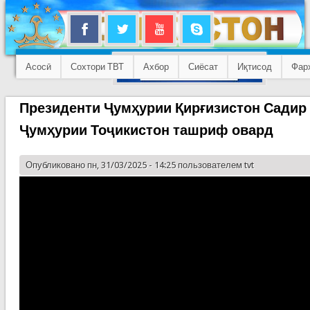
Асосӣ
Сохтори ТВТ
Ахбор
Сиёсат
Иқтисод
Фар
Президенти Ҷумҳурии Қирғизистон Садир
Ҷумҳурии Тоҷикистон ташриф овард
Опубликовано пн, 31/03/2025 - 14:25 пользователем
tvt