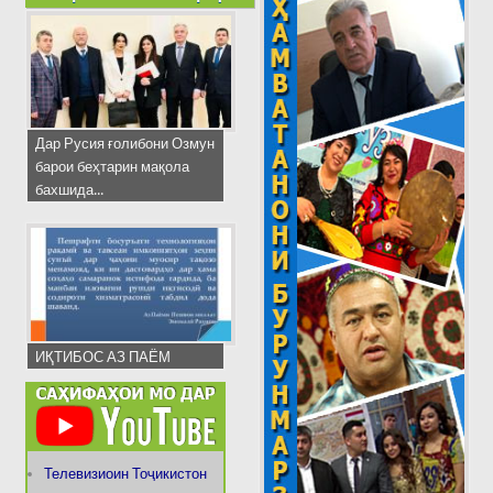
Дар Русия ғолибони Озмун
барои беҳтарин мақола
бахшида...
ИҚТИБОС АЗ ПАЁМ
Телевизиоин Тоҷикистон