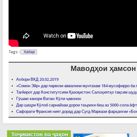
Tags:
Хабар
Маводҳои ҳамсон
Ахбори ВКД 20.02.2019
«Сомон Эйр» дар парвози аввалини мунтазам 184 мусофирро ба 
Тағйирот дар Конститутсияи Қазоқистон: Салоҳиятҳо тақсим шуд
Гӯшаю канори Ватан: Кӯли ҷавонон
Дар шаҳри Кӯлоб сарнайзаи дорои таърихи беш аз 5000-сола ёфт
Сафорати Франсия ният дорад дар Суғд Маркази фарҳангии «Бо
Тоҷикистон ва ҷаҳон