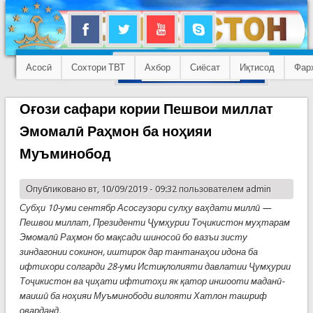
Асосӣ
Сохтори ТВТ
Ахбор
Сиёсат
Иқтисод
Фар
Оғози сафари кории Пешвои миллат
Эмомалӣ Раҳмон ба ноҳияи
Муъминобод
Опубликовано вт, 10/09/2019 - 09:32 пользователем
admin
Субҳи 10-уми сентябр Асосгузори сулҳу ваҳдати миллӣ —
Пешвои миллат, Президенти Ҷумҳурии Тоҷикистон муҳтарам
Эмомалӣ Раҳмон бо мақсади шиносоӣ бо вазъи зисту
зиндагонии сокинон, иштирок дар тантанаҳои идона ба
ифтихори солгарди 28-уми Истиқлолияти давлатии Ҷумҳурии
Тоҷикистон ва ҷиҳати ифтитоҳи як қатор иншооти маданӣ-
маишӣ ба ноҳияи Муъминободи вилояти Хатлон ташриф
оварданд.