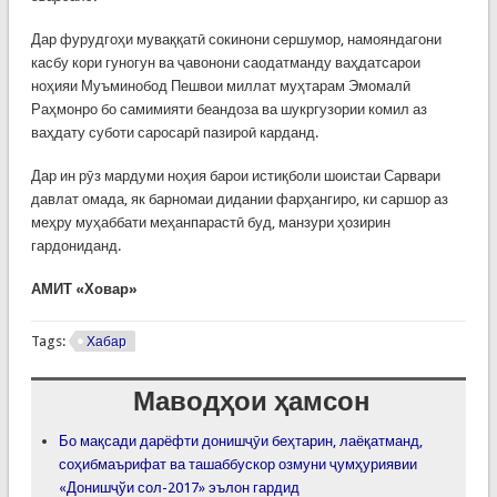
Дар фурудгоҳи муваққатӣ сокинони сершумор, намояндагони
касбу кори гуногун ва ҷавонони саодатманду ваҳдатсарои
ноҳияи Муъминобод Пешвои миллат муҳтарам Эмомалӣ
Раҳмонро бо самимияти беандоза ва шукргузории комил аз
ваҳдату суботи саросарӣ пазироӣ карданд.
Дар ин рӯз мардуми ноҳия барои истиқболи шоистаи Сарвари
давлат омада, як барномаи дидании фарҳангиро, ки саршор аз
меҳру муҳаббати меҳанпарастӣ буд, манзури ҳозирин
гардониданд.
АМИТ «Ховар»
Tags:
Хабар
Маводҳои ҳамсон
Бо мақсади дарёфти донишҷӯи беҳтарин, лаёқатманд,
соҳибмаърифат ва ташаббускор озмуни ҷумҳуриявии
«Донишҷўи сол-2017» эълон гардид