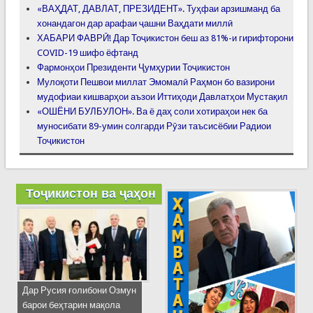
«ВАҲДАТ, ДАВЛАТ, ПРЕЗИДЕНТ». Туҳфаи арзишманд ба
хонандагон дар арафаи ҷашни Ваҳдати миллӣ
ХАБАРИ ФАВРӢ! Дар Тоҷикистон беш аз 81%-и гирифторони
COVID-19 шифо ёфтанд
Фармонҳои Президенти Ҷумҳурии Тоҷикистон
Мулоқоти Пешвои миллат Эмомалӣ Раҳмон бо вазирони
мудофиаи кишварҳои аъзои Иттиҳоди Давлатҳои Мустақил
«ОШЁНИ БУЛБУЛОН». Ва ё даҳ соли хотираҳои нек ба
муносибати 89-умин солгарди Рӯзи таъсисёбии Радиои
Тоҷикистон
Тоҷикистон ва ҷаҳон
Дар Русия ғолибони Озмун
барои беҳтарин мақола