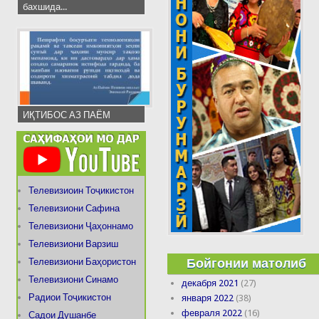
бахшида...
ИҚТИБОС АЗ ПАЁМ
Телевизиоин Тоҷикистон
Телевизиони Сафина
Телевизиони Ҷаҳоннамо
Телевизиони Варзиш
Бойгонии матолиб
Телевизиони Баҳористон
Телевизиони Синамо
декабря 2021
(27)
Радиои Тоҷикистон
января 2022
(38)
февраля 2022
(16)
Садои Душанбе