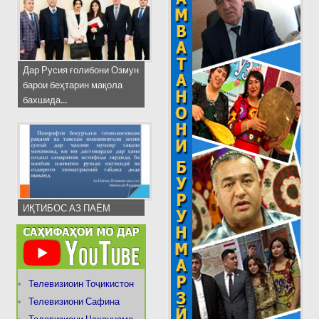
Дар Русия ғолибони Озмун
барои беҳтарин мақола
бахшида...
ИҚТИБОС АЗ ПАЁМ
Телевизиоин Тоҷикистон
Телевизиони Сафина