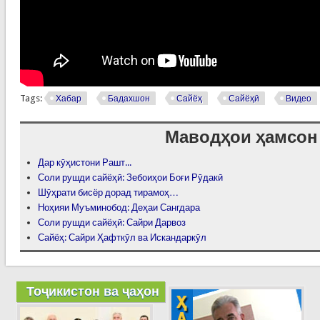
Tags:
Хабар
Бадахшон
Сайёҳ
Сайёҳӣ
Видео
Маводҳои ҳамсон
Дар кӯҳистони Рашт...
Соли рушди сайёҳӣ: Зебоиҳои Боғи Рӯдакӣ
Шӯҳрати бисёр дорад тирамоҳ…
Ноҳияи Муъминобод: Деҳаи Сангдара
Соли рушди сайёҳӣ: Сайри Дарвоз
Сайёҳ: Сайри Ҳафткӯл ва Искандаркӯл
Тоҷикистон ва ҷаҳон