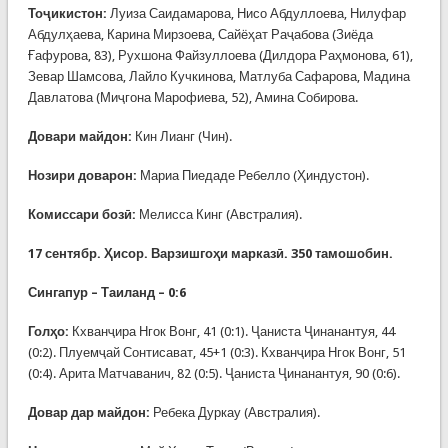
Тоҷикистон
:
Луиза Саидамарова, Нисо Абдуллоева, Нилуфар
Абдулҳаева, Карина Мирзоева, Сайёҳат Раҷабова (Зиёда
Ғафурова, 83), Рухшона Файзуллоева (Дилдора Раҳмонова, 61),
Зевар Шамсова, Лайло Кучкинова, Матлуба Сафарова, Мадина
Давлатова (Миҷгона Марофиева, 52), Амина Собирова.
Довари майдон
:
Кин Лианг (Чин).
Нозири доварон
:
Мариа Пиедаде Ребелло (Ҳиндустон).
Комиссар
и бозӣ
:
Мелисса Кинг (Австралия).
17 сентябр.
Ҳисор
.
Варзишгоҳи марказӣ
. 350
тамошобин
.
Сингапур – Таиланд – 0:6
Гол
ҳо
:
Кхванҷира Нгок Вонг, 41 (0:1). Ҷаниста Ҷинанантуя, 44
(0:2). Плуемҷай Сонтисават, 45+1 (0:3). Кхванҷира Нгок Вонг, 51
(0:4). Арита Матчаванич, 82 (0:5). Ҷаниста Ҷинанантуя, 90 (0:6).
Довар дар майдон
:
Ребека Дуркау (Австралия).