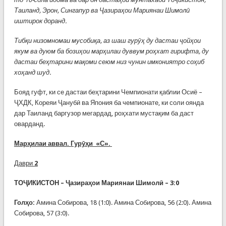
Таиланд, Эрон, Сингапур ва Ҷазираҳои Мариянаи Шимолӣ
иштирок доранд.
Тибқи низомномаи мусобиқа, аз шаш гурӯҳ ду дастаи ҷойҳои
якум ва дуюм ба бозиҳои марҳилаи дуввум роҳхат гирифта, ду
дастаи беҳтарини мақоми сеюм низ чунин имкониятро соҳиб
хоҳанд шуд.
Бояд гуфт, ки се дастаи беҳтарини Чемпионати қаблии Осиё –
ҶХДК, Кореяи Ҷанубӣ ва Япония ба чемпионате, ки соли оянда
дар Таиланд баргузор мегардад, роҳхати мустақим ба даст
оварданд.
Марҳилаи аввал
.
Гурӯҳи
«С».
Даври
2
Т
ОҶИКИСТОН
–
Ҷазираҳои Мариянаи Шимолӣ
– 3:0
Гол
ҳо
:
Амина Собирова, 18 (1:0). Амина Собирова, 56 (2:0). Амина
Собирова, 57 (3:0).