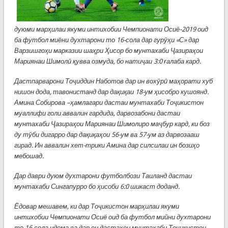
дуюми
марҳилаи якуми интихобии Чемпионати Осиё-2019 оид
ба футбол миёни духтарони то 16-сола дар гурӯҳи «С» дар
Варзишгоҳи марказии шаҳри Ҳисор
бо мунтахаби Ҷазираҳои
Мариянаи Шимолӣ қувва озмуда, бо натиҷаи 3:0 ғалаба кард.
Дастпарварони Тоҷиддин Наботов дар ин вохӯрӣ маҳорати хуб
нишон дода, тавонистанд дар дақиқаи 18-ум ҳисобро кушоянд.
Амина Собирова –ҳамлагари дастаи мунтахаби Тоҷикистон
муаллифи голи аввалин гардида, дарвозабони дастаи
мунтахаби Ҷазираҳои Мариянаи Шимолиро маҷбур кард, ки боз
ду тӯби дигарро дар дақиқаҳои 56-ум ва 57-ум аз дарвозааш
гирад. Ин аввалин хет-трики Амина дар силсилаи ин бозиҳо
мебошад.
Дар даври дуюм духтарони футболбози Таиланд дастаи
мунтахаби Сингапурро бо ҳисоби 6:0 шикаст доданд.
Ёдовар мешавем, ки дар Тоҷикистон марҳилаи якуми
интихобии Чемпионати Осиё оид ба футбол мийни духтарони
то 16-сола идома ва дар он дастаҳои мунтахаби Тоҷикистон,