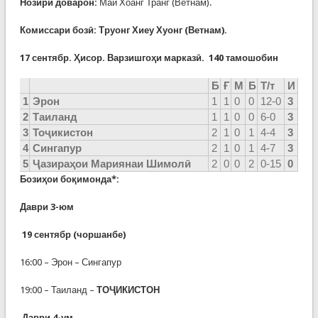
Нозири доварон
:
Май Хоанг Транг (Ветнам).
Комиссар
и бозӣ
:
Труонг Хиеу Хуонг (Ветнам).
17 сентябр.
Ҳисор
.
Варзишгоҳи марказӣ.
140
тамошобин
Б
Ғ
М
Б
Т/т
И
1
Эрон
1
1
0
0
12-0
3
2
Таиланд
1
1
0
0
6-0
3
3
Т
оҷикистон
2
1
0
1
4-4
3
4
Сингапур
2
1
0
1
4-7
3
5
Ҷазираҳои Мариянаи Шимолӣ
2
0
0
2
0-15
0
Бозиҳои боқимонда*:
Даври 3-юм
19 сентябр (чоршанбе)
16:00 – Эрон – Сингапур
19:00 – Таиланд –
ТОҶИКИСТОН
Даври 4-ум