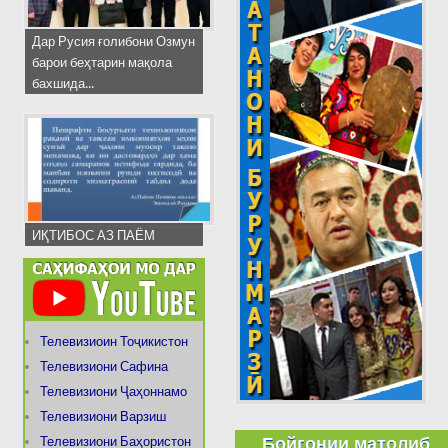
Дар Русия ғолибони Озмун
барои беҳтарин мақола
бахшида...
ИҚТИБОС АЗ ПАЁМ
Телевизиоин Тоҷикистон
Телевизиони Сафина
Телевизиони Ҷаҳоннамо
Телевизиони Варзиш
Бойгонии матолиб
Телевизиони Баҳористон