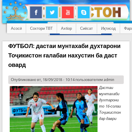
Асосӣ
Сохтори ТВТ
Ахбор
Сиёсат
Иқтисод
Фар
ФУТБОЛ: дастаи мунтахаби духтарони
Тоҷикистон ғалабаи нахустин ба даст
овард
Опубликовано вт, 18/09/2018 - 10:14 пользователем
admin
Дастаи
мунтахаби
духтарони
то 16-солаи
Тоҷикистон
дар даври