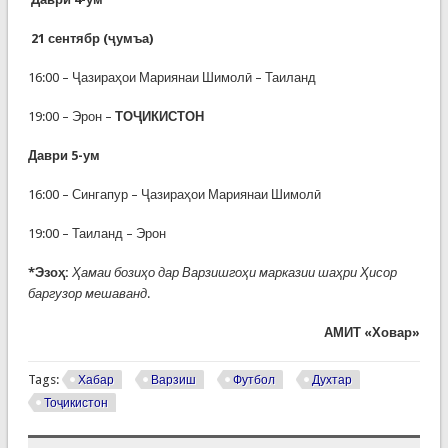
21 сентябр (ҷумъа)
16:00 – Ҷазираҳои Мариянаи Шимолӣ – Таиланд
19:00 – Эрон –
ТОҶИКИСТОН
Даври 5-ум
16:00 – Сингапур – Ҷазираҳои Мариянаи Шимолӣ
19:00 – Таиланд – Эрон
*Эзоҳ:
Ҳамаи бозиҳо дар Варзишгоҳи марказии шаҳри Ҳисор
баргузор мешаванд
.
АМИТ «Ховар»
Tags:
Хабар
Варзиш
Футбол
Духтар
Тоҷикистон