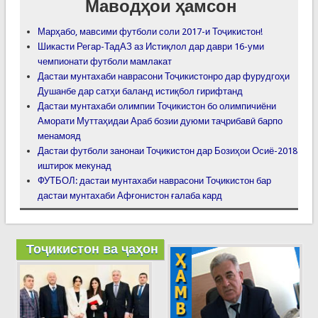
Маводҳои ҳамсон
Марҳабо, мавсими футболи соли 2017-и Тоҷикистон!
Шикасти Регар-ТадАЗ аз Истиқлол дар даври 16-уми
чемпионати футболи мамлакат
Дастаи мунтахаби наврасони Тоҷикистонро дар фурудгоҳи
Душанбе дар сатҳи баланд истиқбол гирифтанд
Дастаи мунтахаби олимпии Тоҷикистон бо олимпичиёни
Аморати Муттаҳидаи Араб бозии дуюми таҷрибавӣ барпо
менамояд
Дастаи футболи занонаи Тоҷикистон дар Бозиҳои Осиё-2018
иштирок мекунад
ФУТБОЛ: дастаи мунтахаби наврасони Тоҷикистон бар
дастаи мунтахаби Афғонистон ғалаба кард
Тоҷикистон ва ҷаҳон