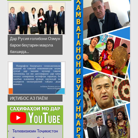
Дар Русия ғолибони Озмун
барои беҳтарин мақола
бахшида...
ИҚТИБОС АЗ ПАЁМ
Телевизиоин Тоҷикистон