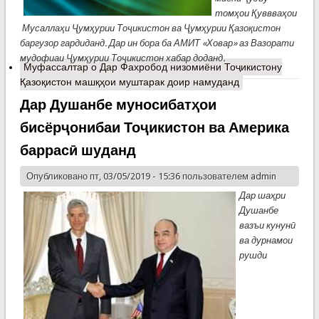
томҳои Қуввваҳои
Мусаллаҳи Ҷумҳурии Тоҷикистон ва Ҷумҳурии Қазоқистон
баргузор гардиданд. Дар ин бора ба АМИТ «Ховар» аз Вазорати
мудофиаи Ҷумҳурии Тоҷикистон хабар доданд.
Муфассалтар
о Дар Фахробод низомиёни Тоҷикистону
Қазоқистон машқҳои муштарак доир намуданд
Дар Душанбе муносибатҳои
бисёрҷонибаи Тоҷикистон ва Америка
баррасӣ шуданд
Опубликовано пт, 03/05/2019 - 15:36 пользователем
admin
Дар шаҳри
Душанбе
вазъи кунунӣ
ва дурнамои
рушди