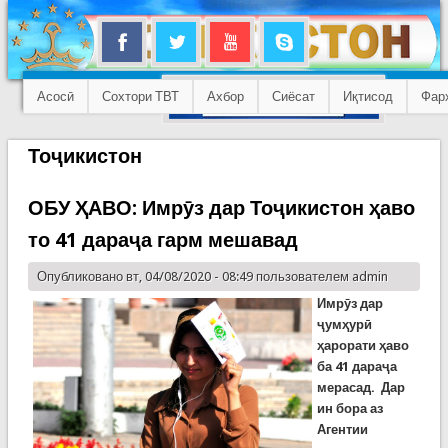
Асосӣ
Сохтори ТВТ
Ахбор
Сиёсат
Иқтисод
Фар
Тоҷикистон
ОБУ ҲАВО: Имрӯз дар Тоҷикистон ҳаво
то 41 дараҷа гарм мешавад
Опубликовано вт, 04/08/2020 - 08:49 пользователем
admin
Имрӯз дар
ҷумҳурӣ
ҳарорати ҳаво
ба 41 дараҷа
мерасад. Дар
ин бора аз
Агентии