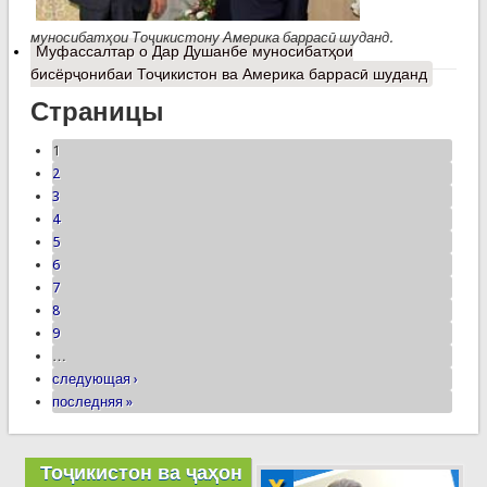
муносибатҳои Тоҷикистону Америка баррасӣ шуданд.
Муфассалтар
о Дар Душанбе муносибатҳои
бисёрҷонибаи Тоҷикистон ва Америка баррасӣ шуданд
Страницы
1
2
3
4
5
6
7
8
9
…
следующая ›
последняя »
Тоҷикистон ва ҷаҳон