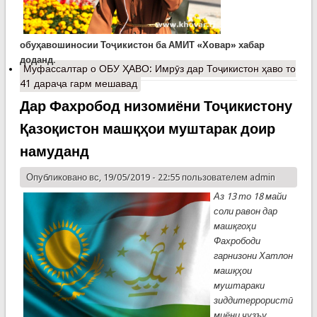
обуҳавошиносии Тоҷикистон ба АМИТ «Ховар» хабар
доданд.
Муфассалтар
о ОБУ ҲАВО: Имрӯз дар Тоҷикистон ҳаво то
41 дараҷа гарм мешавад
Дар Фахробод низомиёни Тоҷикистону
Қазоқистон машқҳои муштарак доир
намуданд
Опубликовано вс, 19/05/2019 - 22:55 пользователем
admin
Аз 13 то 18 майи
соли равон дар
машқгоҳи
Фахрободи
гарнизони Хатлон
машқҳои
муштараки
зиддитеррористӣ
миёни ҷузъу