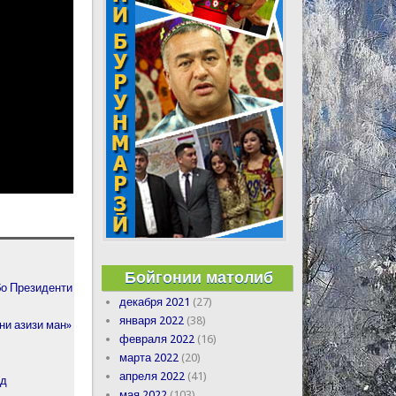
Бойгонии матолиб
бо Президенти
декабря 2021
(27)
января 2022
(38)
ни азизи ман»
февраля 2022
(16)
марта 2022
(20)
апреля 2022
(41)
нд
мая 2022
(103)