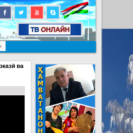
м
рказӣ ва