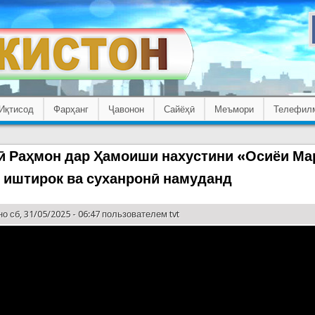
Иқтисод
Фарҳанг
Ҷавонон
Сайёҳӣ
Меъмори
Телефил
 Раҳмон дар Ҳамоиши нахустини «Осиёи Ма
 иштирок ва суханронӣ намуданд
о сб, 31/05/2025 - 06:47 пользователем
tvt