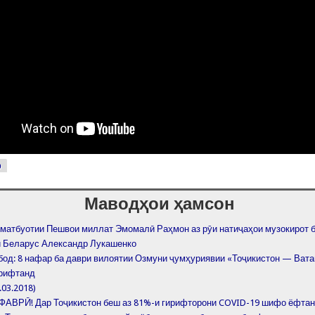
р
Маводҳои ҳамсон
 матбуотии Пешвои миллат Эмомалӣ Раҳмон аз рӯи натиҷаҳои музокирот 
 Беларус Александр Лукашенко
од: 8 нафар ба даври вилоятии Озмуни ҷумҳуриявии «Тоҷикистон — Вата
ирифтанд
.03.2018)
АВРӢ! Дар Тоҷикистон беш аз 81%-и гирифторони COVID-19 шифо ёфта