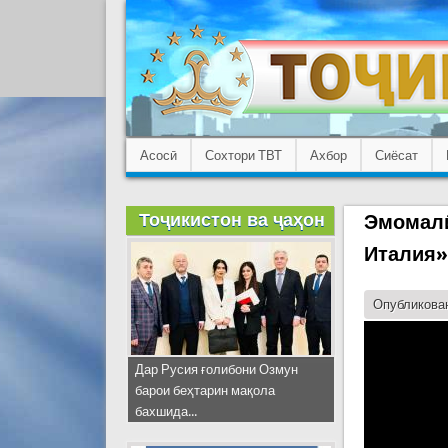
Асосӣ
Сохтори ТВТ
Ахбор
Сиёсат
Тоҷикистон ва ҷаҳон
Эмомалӣ
Италия»
Опубликован
Дар Русия ғолибони Озмун
барои беҳтарин мақола
бахшида...