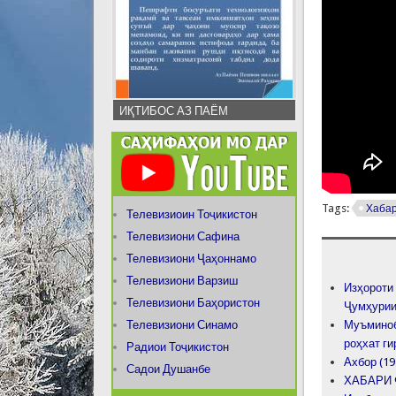
ИҚТИБОС АЗ ПАЁМ
Tags:
Хаба
Телевизиоин Тоҷикистон
Телевизиони Сафина
Телевизиони Ҷаҳоннамо
Телевизиони Варзиш
Изҳороти
Телевизиони Баҳористон
Ҷумҳурии
Телевизиони Синамо
Муъминоб
роҳхат г
Радиои Тоҷикистон
Ахбор (19
Садои Душанбе
ХАБАРИ Ф