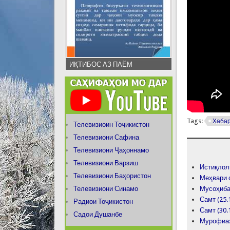
ИҚТИБОС АЗ ПАЁМ
Tags:
Хаба
Телевизиоин Тоҷикистон
Телевизиони Сафина
Телевизиони Ҷаҳоннамо
Телевизиони Варзиш
Истиқлол
Телевизиони Баҳористон
Меҳвари 
Телевизиони Синамо
Мусоҳиба
Самт (25.
Радиои Тоҷикистон
Самт (30.
Садои Душанбе
Мурофиа: