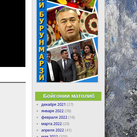
Бойгонии матолиб
декабря 2021
(27)
января 2022
(38)
февраля 2022
(16)
марта 2022
(20)
апреля 2022
(41)
мая 2022
(103)