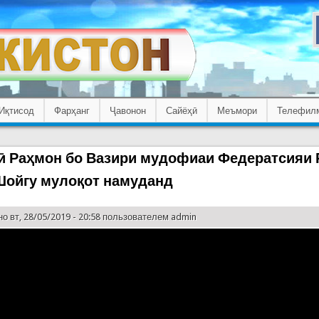
Иқтисод
Фарҳанг
Ҷавонон
Сайёҳӣ
Меъмори
Телефил
 Раҳмон бо Вазири мудофиаи Федератсияи 
Шойгу мулоқот намуданд
о вт, 28/05/2019 - 20:58 пользователем
admin