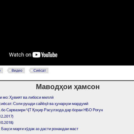
р
Видео
Сиёсат
Маводҳои ҳамсон
и мо: Ҳувият ва либоси миллӣ
сиёсат: Соли рушди сайёҳӣ ва ҳунарҳои мардумӣ
 бо Сарвазири ҶТ Қоҳир Расулзода дар бораи НБО Роғун
12.2017)
10.2018)
 Баҳси марги кӯдак аз дасти ронандаи маст