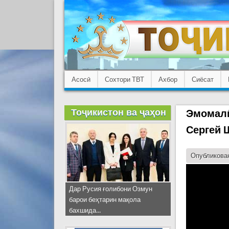
Асосӣ
Сохтори ТВТ
Ахбор
Сиёсат
Тоҷикистон ва ҷаҳон
Эмомалӣ
Сергей 
Опубликован
Дар Русия ғолибони Озмун
барои беҳтарин мақола
бахшида...