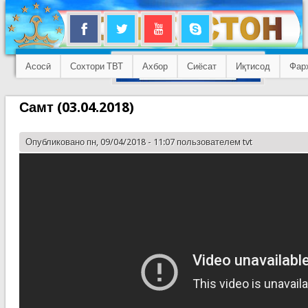
Асосӣ
Сохтори ТВТ
Ахбор
Сиёсат
Иқтисод
Фар
Самт (03.04.2018)
Опубликовано пн, 09/04/2018 - 11:07 пользователем
tvt