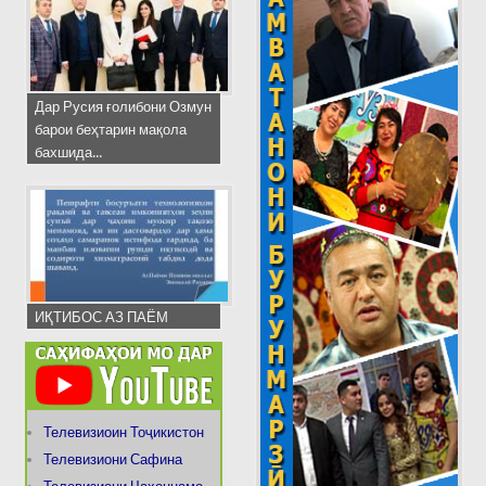
Дар Русия ғолибони Озмун
барои беҳтарин мақола
бахшида...
ИҚТИБОС АЗ ПАЁМ
Телевизиоин Тоҷикистон
Телевизиони Сафина