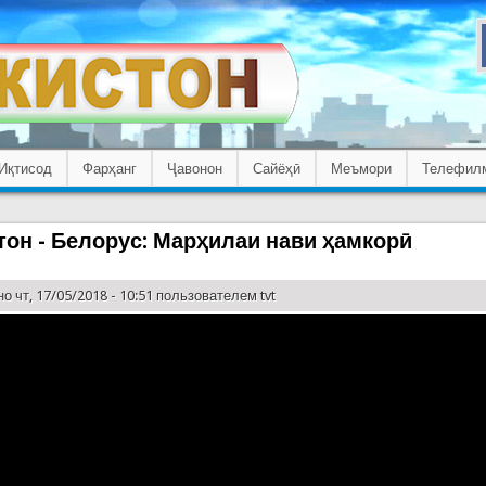
Иқтисод
Фарҳанг
Ҷавонон
Сайёҳӣ
Меъмори
Телефил
тон - Белорус: Марҳилаи нави ҳамкорӣ
о чт, 17/05/2018 - 10:51 пользователем
tvt