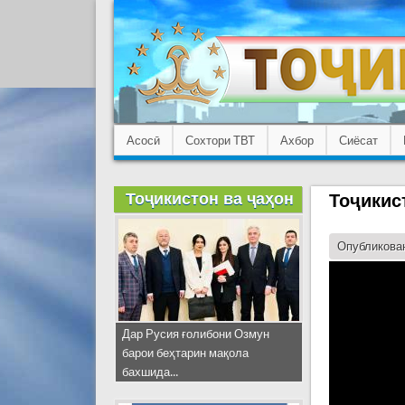
Асосӣ
Сохтори ТВТ
Ахбор
Сиёсат
Тоҷикистон ва ҷаҳон
Тоҷикис
Опубликован
Дар Русия ғолибони Озмун
барои беҳтарин мақола
бахшида...