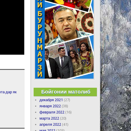
Бойгонии матолиб
та дар як
декабря 2021
(27)
января 2022
(38)
февраля 2022
(16)
марта 2022
(20)
апреля 2022
(41)
мая 2022
(103)