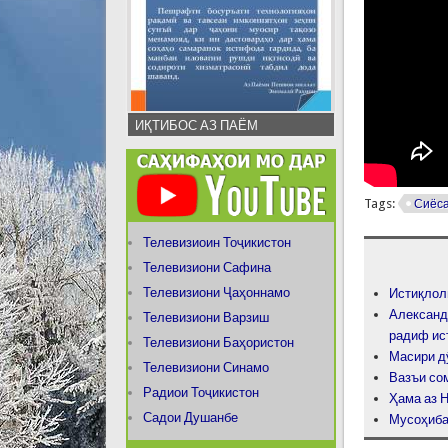
ИҚТИБОС АЗ ПАЁМ
Tags:
Сиёс
Телевизиоин Тоҷикистон
Телевизиони Сафина
Телевизиони Ҷаҳоннамо
Истиқлол
Александ
Телевизиони Варзиш
радиф ис
Телевизиони Баҳористон
Масири 
Телевизиони Синамо
Вазъи со
Радиои Тоҷикистон
Ҳама аз 
Садои Душанбе
Мусоҳиба