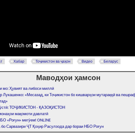
ат
Хабар
Тоҷикистон ва ҷаҳон
Видео
Беларус
Маводҳои ҳамсон
и мо: Ҳувият ва либоси миллӣ
р Лукашенко: «Месазад, ки Тоҷикистон бо кишварҳои мутараққӣ ва пешраф
тад»
дӯстӣ: ТОҶИКИСТОН - ҚАЗОҚИСТОН
монаҳои мақомоти давлатӣ
НБО «Роғун» мегӯем! ONLINE
 бо Сарвазири ҶТ Қоҳир Расулзода дар бораи НБО Роғун