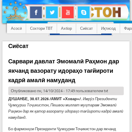
Асосӣ
Сохтори ТВТ
Ахбор
Сиёсат
Иқтисод
Фар
Сиёсат
Сарвари давлат Эмомалӣ Раҳмон дар
якчанд вазорату идораҳо тағйироти
кадрӣ амалӣ намуданд
Опубликовано пн, 14/10/2024 - 17:49 пользователем
tvt
ДУШАНБЕ, 30.07.2026 /АМИТ «Ховар»/.
Имрӯз Президенти
Ҷумҳурии Тоҷикистон, Пешвои миллат муҳтарам Эмомалӣ
Раҳмон дар як қатор вазорату идораҳо тағйироти кадрӣ амалӣ
намуданд.
Бо фармонҳои Президенти Ҷумҳурии Тоҷикистон дар якчанд