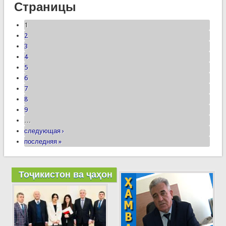
Страницы
1
2
3
4
5
6
7
8
9
…
следующая ›
последняя »
Тоҷикистон ва ҷаҳон