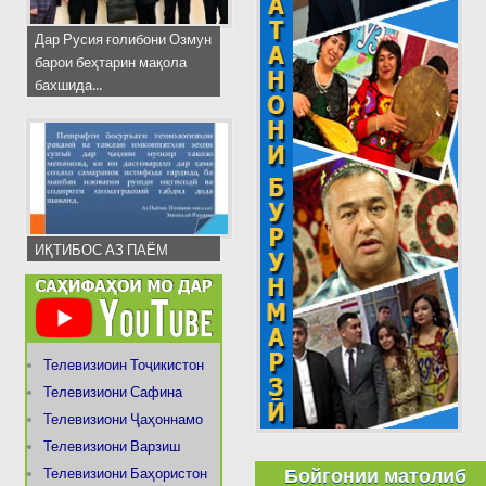
Дар Русия ғолибони Озмун
барои беҳтарин мақола
бахшида...
ИҚТИБОС АЗ ПАЁМ
Телевизиоин Тоҷикистон
Телевизиони Сафина
Телевизиони Ҷаҳоннамо
Телевизиони Варзиш
Бойгонии матолиб
Телевизиони Баҳористон