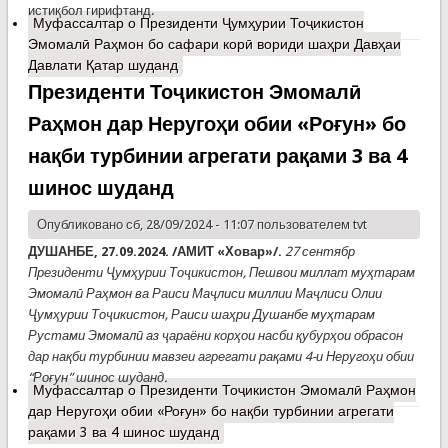
истиқбол гирифтанд.
Муфассалтар
о Президенти Ҷумҳурии Тоҷикистон
Эмомалӣ Раҳмон бо сафари корӣ вориди шаҳри Давҳаи
Давлати Қатар шуданд
Президенти Тоҷикистон Эмомалӣ
Раҳмон дар Неругоҳи обии «Роғун» бо
нақби турбинии агрегати рақами 3 ва 4
шинос шуданд
Опубликовано сб, 28/09/2024 - 11:07 пользователем
tvt
ДУШАНБЕ, 27.09.2024. /АМИТ
«
Ховар
»/.
27 сентябр
Президенти Ҷумҳурии Тоҷикистон, Пешвои миллат муҳтарам
Эмомалӣ Раҳмон ва Раиси Маҷлиси миллии Маҷлиси Олии
Ҷумҳурии Тоҷикистон, Раиси шаҳри Душанбе муҳтарам
Рустами Эмомалӣ аз ҷараёни корҳои насби қубурҳои обрасон
дар нақби турбинии мавзеи агрегати рақами 4-и Неругоҳи обии
“Роғун” шинос шуданд.
Муфассалтар
о Президенти Тоҷикистон Эмомалӣ Раҳмон
дар Неругоҳи обии «Роғун» бо нақби турбинии агрегати
рақами 3 ва 4 шинос шуданд