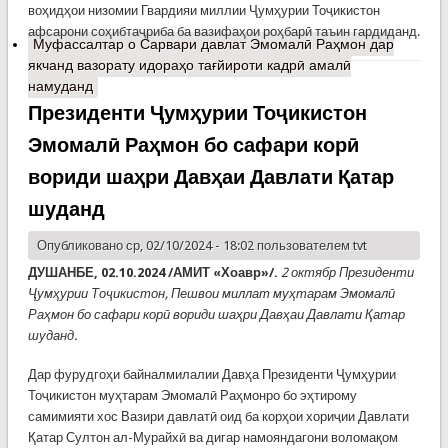
воҳидҳои низомии Гвардияи миллии Ҷумҳурии Тоҷикистон
афсарони соҳибтаҷриба ба вазифаҳои роҳбарӣ таъин гардиданд.
Муфассалтар
о Сарвари давлат Эмомалӣ Раҳмон дар
якчанд вазорату идораҳо тағйироти кадрӣ амалӣ
намуданд
Президенти Ҷумҳурии Тоҷикистон
Эмомалӣ Раҳмон бо сафари корӣ
вориди шаҳри Давҳаи Давлати Қатар
шуданд
Опубликовано ср, 02/10/2024 - 18:02 пользователем
tvt
ДУШАНБЕ, 02.10.2024 /АМИТ «Хоавр»/.
2 октябр Президенти
Ҷумҳурии Тоҷикистон, Пешвои миллат муҳтарам Эмомалӣ
Раҳмон бо сафари корӣ вориди шаҳри Давҳаи Давлати Қатар
шуданд.
Дар фурудгоҳи байналмилалии Давҳа Президенти Ҷумҳурии
Тоҷикистон муҳтарам Эмомалӣ Раҳмонро бо эҳтирому
самимияти хос Вазири давлатӣ оид ба корҳои хориҷии Давлати
Қатар Султон ал-Мурайхӣ ва дигар намояндагони воломақом