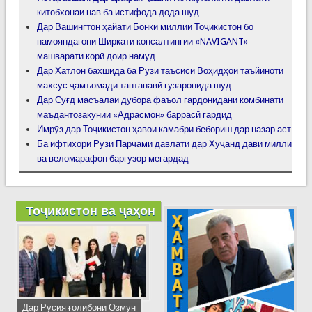
китобхонаи нав ба истифода дода шуд
Дар Вашингтон ҳайати Бонки миллии Тоҷикистон бо
намояндагони Ширкати консалтингии «NAVIGANT»
машварати корӣ доир намуд
Дар Хатлон бахшида ба Рӯзи таъсиси Воҳидҳои таъйиноти
махсус ҷамъомади тантанавӣ гузаронида шуд
Дар Суғд масъалаи дубора фаъол гардонидани комбинати
маъдантозакунии «Адрасмон» баррасӣ гардид
Имрӯз дар Тоҷикистон ҳавои камабри бебориш дар назар аст
Ба ифтихори Рӯзи Парчами давлатӣ дар Хуҷанд дави миллӣ
ва веломарафон баргузор мегардад
Тоҷикистон ва ҷаҳон
Дар Русия ғолибони Озмун