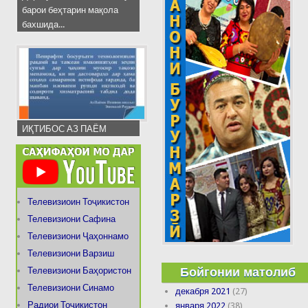
барои беҳтарин мақола
бахшида...
ИҚТИБОС АЗ ПАЁМ
Телевизиоин Тоҷикистон
Телевизиони Сафина
Телевизиони Ҷаҳоннамо
Телевизиони Варзиш
Бойгонии матолиб
Телевизиони Баҳористон
Телевизиони Синамо
декабря 2021
(27)
Радиои Тоҷикистон
января 2022
(38)