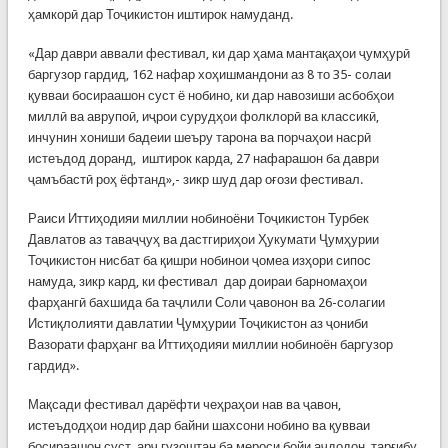
ҳамкорӣ дар Тоҷикистон иштирок намуданд.
«Дар даври аввали фестивал, ки дар ҳама мантақаҳои ҷумҳурӣ
баргузор гардид, 162 нафар хоҳишмандони аз 8 то 35- солаи
қувваи босираашон суст ё нобино, ки дар навозиши асбобҳои
миллӣ ва аврупоӣ, иҷрои сурудҳои фолклорӣ ва классикӣ,
инчунин хониши бадеии шеъру тарона ва порчаҳои насрӣ
истеъдод доранд, иштирок карда, 27 нафарашон ба даври
ҷамъбастӣ роҳ ёфтанд»,- зикр шуд дар оғози фестивал.
Раиси Иттиҳодияи миллии нобиноёни Тоҷикистон Турбек
Давлатов аз таваҷҷуҳ ва дастгириҳои Ҳукумати Ҷумҳурии
Тоҷикистон нисбат ба қишри нобинои ҷомеа изҳори сипос
намуда, зикр кард, ки фестивал дар доираи барномаҳои
фарҳангӣ бахшида ба таҷлили Соли ҷавонон ва 26-солагии
Истиқлолияти давлатии Ҷумҳурии Тоҷикистон аз ҷониби
Вазорати фарҳанг ва Иттиҳодияи миллии нобиноён баргузор
гардид».
Мақсади фестивал дарёфти чеҳраҳои нав ва ҷавон,
истеъдодҳои нодир дар байни шахсони нобино ва қувваи
босираашон суст, арҷ гузоштан ба мероси бойи аҷдодон, тарғибу