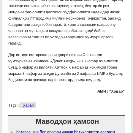
ташвиқи санъати ниёгон ва муосири тоҷик, беҳтар ба роҳ
мондани фаъолияти дастаҳои худфаъолияти бадеӣ дар назди
филиалҳои Иттиҳодияи миллии нобиноёни Тоҷикистон, баланд
бардоштани завқи зебоипарастӣ, хештаншиносии наврасону
ҷавонон ва мустаҳкам намудани робитаи эҷодӣ байни
ҳаваскорони санъат ва устодони варзидаи ҷумҳурӣ арзёбӣ
гардид.
Дар интиҳо иштирокдорони даври ниҳоии Фестивали
ҷумҳуриявии нобиноён «Дунёи меҳр», ки 10 нафар аз вилояти
Суғд, 6 нафар аз вилояти Хатлон, 6 нафар аз ноҳияҳои тобеи
марказ, 3 нафар аз шаҳри Душанбе ва 2 нафар аз ВМКБ буданд,
бо диплом ва ҷоизаҳо сарфароз гардонида шуданд.
АМИТ "Ховар"
Tags:
Хабар
Маводҳои ҳамсон
Истаравшан: Дар арафаи ҷашни Истиқлолияти давлатӣ