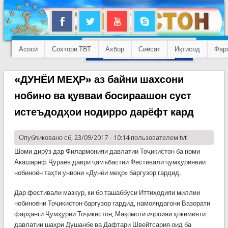
Асосӣ
Сохтори ТВТ
Ахбор
Сиёсат
Иқтисод
Фар
«ДУНЁИ МЕҲР» аз байни шахсони
нобино ва қувваи босираашон суст
истеъдодҳои нодирро дарёфт кард
Опубликовано сб, 23/09/2017 - 10:14 пользователем
tvt
Шоми дирӯз дар Филармонияи давлатии Тоҷикистон ба номи
Акашариф Ҷӯраев даври ҷамъбастии Фестивали ҷумҳуриявии
нобиноён таҳти унвони «Дунёи меҳр» баргузор гардид.
Дар фестивали мазкур, ки бо ташаббуси Иттиҳодияи миллии
нобиноёни Тоҷикистон баргузор гардид, намояндагони Вазорати
фарҳанги Ҷумҳурии Тоҷикистон, Мақомоти иҷроияи ҳокимияти
давлатии шаҳри Душанбе ва Дафтари Швейтсария оид ба