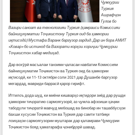
Ҷумҳурии
Туркия
Ашрафҷон
Гулов бо
Вазири саноат ва технологияи Туркия (ҳамраиси Комиссияи
байниҳукуматии Тоҷикистону Туркия оид ба ҳамкории
иқтисодӣ) Мустафа Варанк баргузор гардид.
Дар ин бора АМИТ
«Ховар» бо истинод ба Вазорати корҳои хориҷии Ҷумҳурии
Тоҷикистон хабар медиҳад.
Дар вохӯрӣ масъалаи танзими ҷаласаи навбатии Комиссияи
байниҳукуматии Тоҷикистон ва Туркия оид ба ҳамкории
иқтисодӣ, ки 11-13 октябри соли 2021 дар Душанбе баргузор
мегардад, мавриди баррасӣ қарор гирифт.
Иттилоъ дода шуд, ки миёни кишварҳо иқтидори зиёд дар рушди
ҳамкории тиҷоратию сармоягузорӣ, аз ҷумла афзоиши ҳаҷми
табодули тиҷоратӣ мавҷуд мебошад ва бинобар ин ташаббусҳои
бахши хусусии Тоҷикистон ва Туркия дар самти татбиқи
лоиҳаҳои сармоягузории муштарак дар қаламрави Ҷумҳурии
Тоҷикистон бояд ҳаматарафа ҷонибдорӣ шавад.