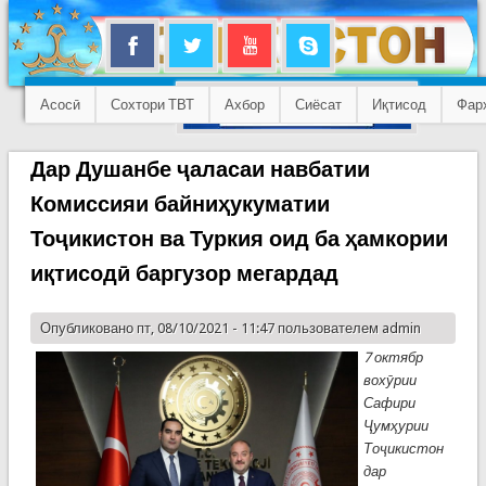
Асосӣ
Сохтори ТВТ
Ахбор
Сиёсат
Иқтисод
Фар
Дар Душанбе ҷаласаи навбатии
Комиссияи байниҳукуматии
Тоҷикистон ва Туркия оид ба ҳамкории
иқтисодӣ баргузор мегардад
Опубликовано пт, 08/10/2021 - 11:47 пользователем
admin
7 октябр
вохӯрии
Сафири
Ҷумҳурии
Тоҷикистон
дар