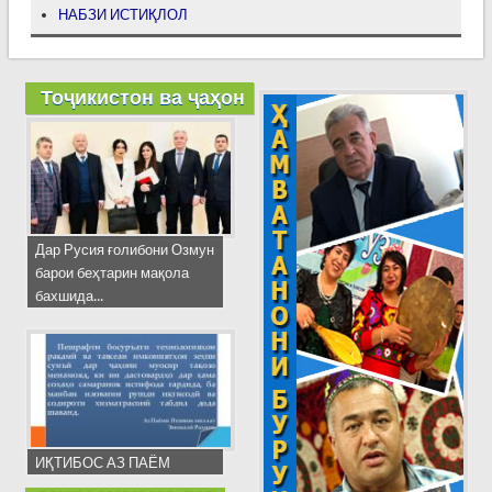
НАБЗИ ИСТИҚЛОЛ
Тоҷикистон ва ҷаҳон
Дар Русия ғолибони Озмун
барои беҳтарин мақола
бахшида...
ИҚТИБОС АЗ ПАЁМ