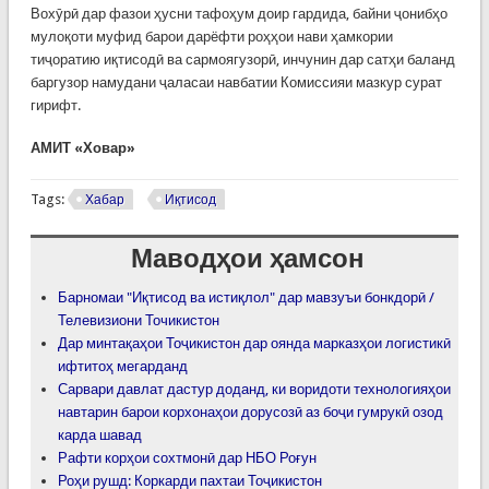
Вохӯрӣ дар фазои ҳусни тафоҳум доир гардида, байни ҷонибҳо
мулоқоти муфид барои дарёфти роҳҳои нави ҳамкории
тиҷоратию иқтисодӣ ва сармоягузорӣ, инчунин дар сатҳи баланд
баргузор намудани ҷаласаи навбатии Комиссияи мазкур сурат
гирифт.
АМИТ «Ховар»
Tags:
Хабар
Иқтисод
Маводҳои ҳамсон
Барномаи "Иқтисод ва истиқлол" дар мавзуъи бонкдорӣ /
Телевизиони Точикистон
Дар минтақаҳои Тоҷикистон дар оянда марказҳои логистикӣ
ифтитоҳ мегарданд
Сарвари давлат дастур доданд, ки воридоти технологияҳои
навтарин барои корхонаҳои дорусозӣ аз боҷи гумрукӣ озод
карда шавад
Рафти корҳои сохтмонӣ дар НБО Роғун
Роҳи рушд: Коркарди пахтаи Тоҷикистон